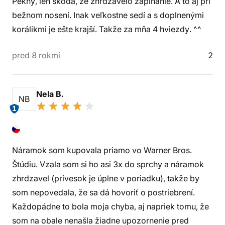
Pekný, len škoda, že zhrdzavelo zapínanie. A to aj pri
bežnom nosení. Inak veľkostne sedí a s doplnenými
korálikmi je ešte krajší. Takže za mňa 4 hviezdy. ^^
pred 8 rokmi
2
Nela B.
NB
1
Náramok som kupovala priamo vo Warner Bros.
Štúdiu. Vzala som si ho asi 3x do sprchy a náramok
zhrdzavel (prívesok je úplne v poriadku), takže by
som nepovedala, že sa dá hovoriť o postriebrení.
Každopádne to bola moja chyba, aj napriek tomu, že
som na obale nenašla žiadne upozornenie pred