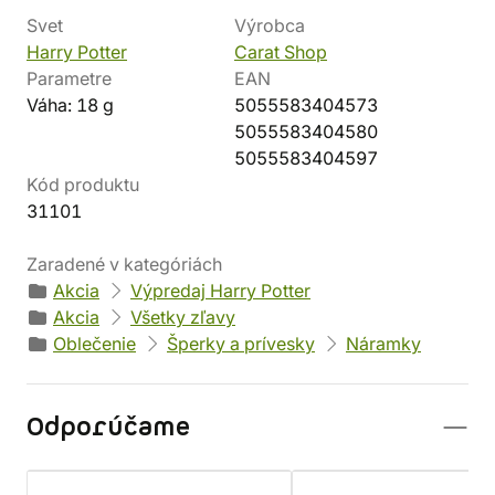
Svet
Výrobca
Harry Potter
Carat Shop
Parametre
EAN
Váha: 18 g
5055583404573
5055583404580
5055583404597
Kód produktu
31101
Zaradené v kategóriách
Akcia
Výpredaj Harry Potter
Akcia
Všetky zľavy
Oblečenie
Šperky a prívesky
Náramky
Odporúčame