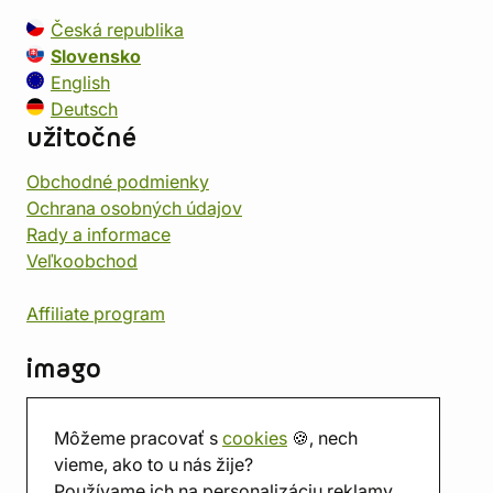
Česká republika
Slovensko
English
Deutsch
užitočné
Obchodné podmienky
Ochrana osobných údajov
Rady a informace
Veľkoobchod
Affiliate program
imago
Kontakt
Môžeme pracovať s
cookies
🍪, nech
Predajňa
vieme, ako to u nás žije?
Herňa
Používame ich na personalizáciu reklamy.
O nás