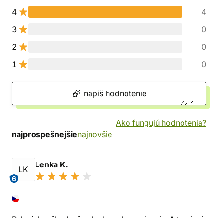
4
4
3
0
2
0
1
0
napíš hodnotenie
Ako fungujú hodnotenia?
najprospešnejšie
najnovšie
Lenka K.
LK
6