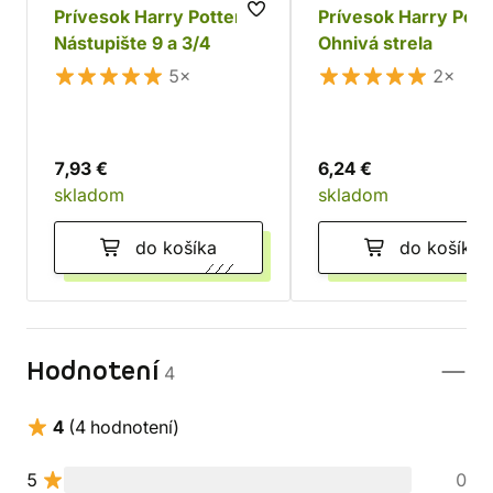
Prívesok Harry Potter
Prívesok Harry Pott
Nástupište 9 a 3/4
Ohnivá strela
5×
2×
7,93 €
6,24 €
skladom
skladom
do košíka
do košíka
Hodnotení
4
4
(4 hodnotení)
5
0