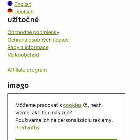
English
Deutsch
užitočné
Obchodné podmienky
Ochrana osobných údajov
Rady a informace
Veľkoobchod
Affiliate program
imago
Kontakt
Môžeme pracovať s
cookies
🍪, nech
Predajňa
vieme, ako to u nás žije?
Herňa
Používame ich na personalizáciu reklamy.
O nás
Predvoľby
Hodnotenie obchodu
Darčekové poukážky