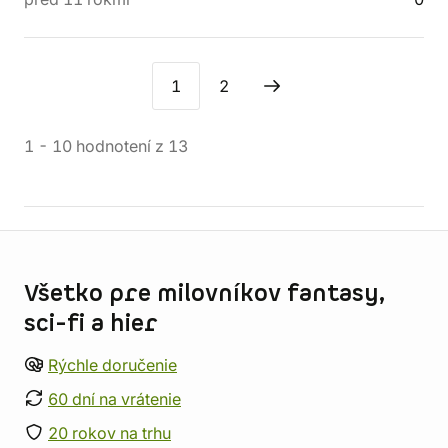
1
2
1
-
10
hodnotení
z
13
Informácie o obchode
Všetko pre milovníkov fantasy,
sci-fi a hier
Rýchle doručenie
60 dní na vrátenie
20 rokov na trhu