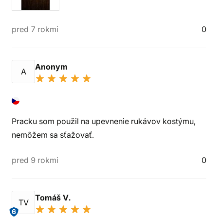
pred 7 rokmi
0
Anonym
A
Pracku som použil na upevnenie rukávov kostýmu,
nemôžem sa sťažovať.
pred 9 rokmi
0
Tomáš V.
TV
6