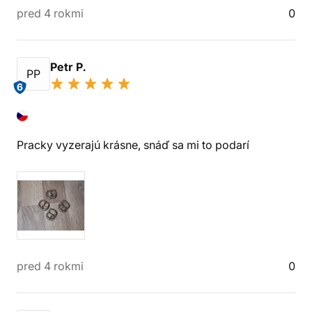
pred 4 rokmi
0
Petr P.
PP
6
Pracky vyzerajú krásne, snáď sa mi to podarí
pred 4 rokmi
0