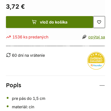
3,72 €
vlož do košíka
1536 ks predaných
opýtaj sa
60 dní na vrátenie
Popis
pre pás do 1,5 cm
materiál: cín