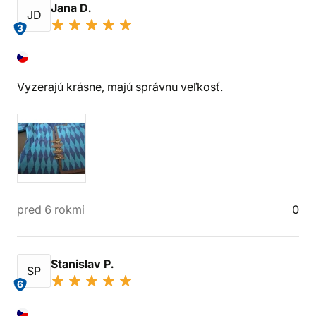
Jana D.
JD
3
Vyzerajú krásne, majú správnu veľkosť.
pred 6 rokmi
0
Stanislav P.
SP
6