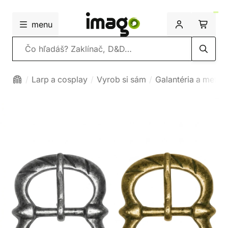
menu
Vyhľadávanie
Larp a cosplay
Vyrob si sám
Galantéria a metrá