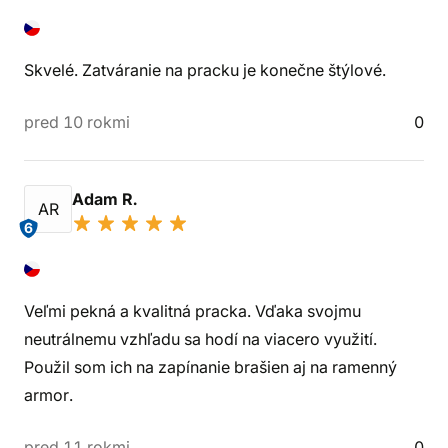
Skvelé. Zatváranie na pracku je konečne štýlové.
pred 10 rokmi
0
Adam R.
AR
6
Veľmi pekná a kvalitná pracka. Vďaka svojmu
neutrálnemu vzhľadu sa hodí na viacero využití.
Použil som ich na zapínanie brašien aj na ramenný
armor.
pred 11 rokmi
0