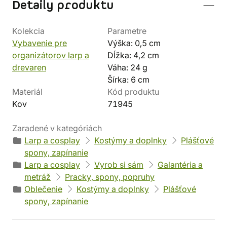
Detaily produktu
Kolekcia
Parametre
Vybavenie pre
Výška: 0,5 cm
organizátorov larp a
Dĺžka: 4,2 cm
drevaren
Váha: 24 g
Šírka: 6 cm
Materiál
Kód produktu
Kov
71945
Zaradené v kategóriách
Larp a cosplay
Kostýmy a doplnky
Plášťové
spony, zapínanie
Larp a cosplay
Vyrob si sám
Galantéria a
metráž
Pracky, spony, popruhy
Oblečenie
Kostýmy a doplnky
Plášťové
spony, zapínanie