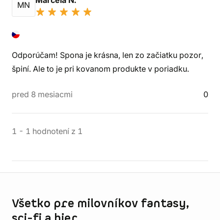
Marcela N.
MN
Odporúčam! Spona je krásna, len zo začiatku pozor,
špiní. Ale to je pri kovanom produkte v poriadku.
pred 8 mesiacmi
0
1
-
1
hodnotení
z
1
Informácie o obchode
Všetko pre milovníkov fantasy,
sci-fi a hier