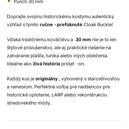
Punch 30 mm
Doprajte svojmu historickému kostýmu autentický
vzhľad s týmto
ručne -prefúknuté
Cloak Buckle!
Vďaka tradičnému kováčstvu a
30 mm
nie je to len
štýlové príslušenstvo, ale aj praktické riešenie na
zatváranie plášťa, tunika alebo iných oblečenia.
Ideálne ako
živá história
pridať -on.
Každý kus je
originálny
, vytvorený s starostlivosťou
a remeslom. Perfektná voľba pre nadšencov pre
historické oplotenie, LARP alebo rekonštrukciu
stredovekého módy.