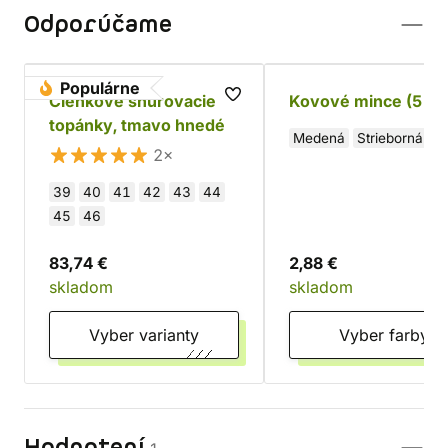
Odporúčame
Populárne
Členkové šnurovacie
Kovové mince (5 ks
topánky, tmavo hnedé
Medená
Strieborná
Zl
2×
39
40
41
42
43
44
45
46
83,74 €
2,88 €
skladom
skladom
Vyber varianty
Vyber farby