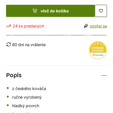
vlož do košíka
24 ks predaných
opýtaj sa
60 dní na vrátenie
Popis
z českého kováča
ručne vyrobený
hladký povrch