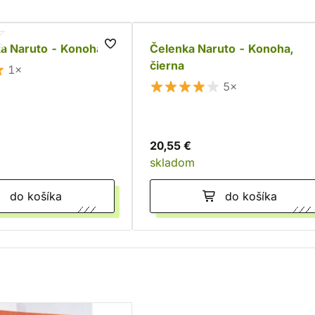
ka Naruto - Konoha
Čelenka Naruto - Konoha,
čierna
1×
5×
20,55 €
skladom
do košíka
do košíka