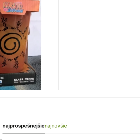
najprospešnejšie
najnovšie