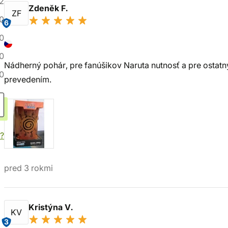
2
Zdenĕk F.
ZF
0
6
0
0
Nádherný pohár, pre fanúšikov Naruta nutnosť a pre ostat
0
prevedením.
?
pred 3 rokmi
Kristýna V.
KV
3