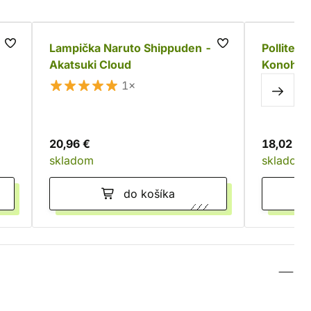
Lampička Naruto Shippuden -
Polliter
Akatsuki Cloud
Konoha
1×
20,96 €
18,02 €
skladom
skladom
do košíka