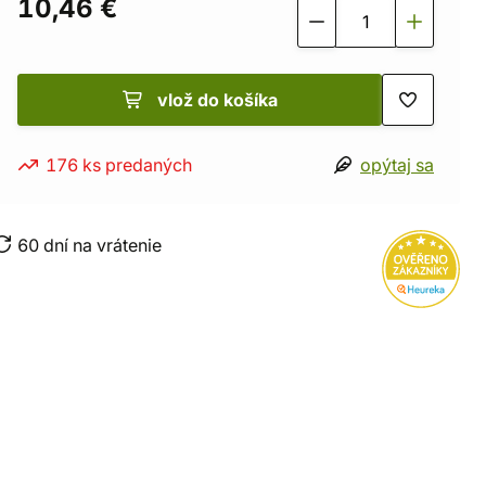
10,46 €
vlož do košíka
176 ks predaných
opýtaj sa
60 dní na vrátenie