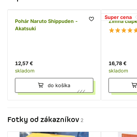
Super cena
Pohár Naruto Shippuden -
Zimná čiap
Akatsuki
12,57 €
16,78 €
skladom
skladom
do košíka
Fotky od zákazníkov
2