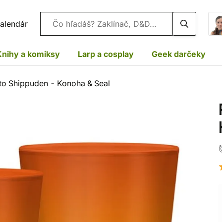
Vyhľadávanie
alendár
Knihy a komiksy
Larp a cosplay
Geek darčeky
to Shippuden - Konoha & Seal