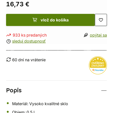
16,73 €
vlož do košíka
933 ks predaných
opýtaj sa
sleduj dostupnosť
60 dní na vrátenie
Popis
Materiál: Vysoko kvalitné sklo
Objem: 0.5 l