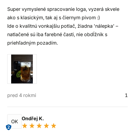
Super vymyslené spracovanie loga, vyzerá skvele
ako s klasickým, tak aj s čiernym pivom :)
Ide o kvalitnú vonkajšiu potlač, žiadna 'nálepka' –
natlačené sú iba farebné časti, nie obdĺžnik s
priehľadným pozadím.
pred 4 rokmi
1
Ondřej K.
OK
2