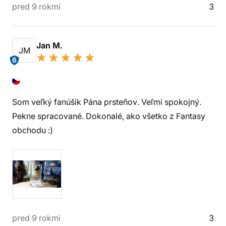
pred 9 rokmi
3
Jan M.
JM
6
Som veľký fanúšik Pána prsteňov. Veľmi spokojný.
Pekne spracované. Dokonalé, ako všetko z Fantasy
obchodu :)
pred 9 rokmi
3