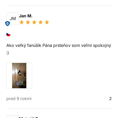
Jan M.
JM
6
Ako veľký fanúšik Pána prsteňov som veľmi spokojný
:)
pred 9 rokmi
2