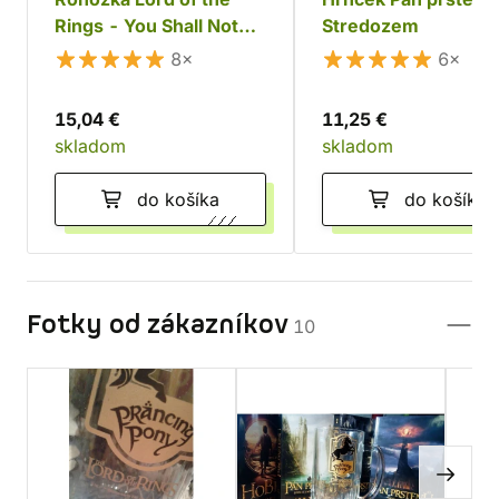
Rings - You Shall Not
Stredozem
Pass, guma
8×
6×
15,04 €
11,25 €
skladom
skladom
do košíka
do košíka
Fotky od zákazníkov
10