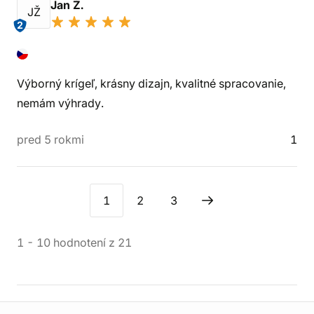
Jan Ž.
JŽ
2
Výborný krígeľ, krásny dizajn, kvalitné spracovanie,
nemám výhrady.
pred 5 rokmi
1
1
2
3
1
-
10
hodnotení
z
21
Informácie o obchode