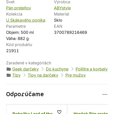
Svet
Výrobca
Pán prsteňov
ABYstyle
Kolekcia
Materiál
U Skákavého poníka
Sklo
Parametre
EAN
Objem: 500 ml
3700789216469
Váha: 882 g
Kód produktu
21911
Zaradené v kategóriách
Geek darčeky
Do kuchyne
Pollitre a korbely
Tipy
Tipy na darčeky
Pre mužov
Odporúčame
Rohožka Lord of the
Hrnček Pán prsteňo