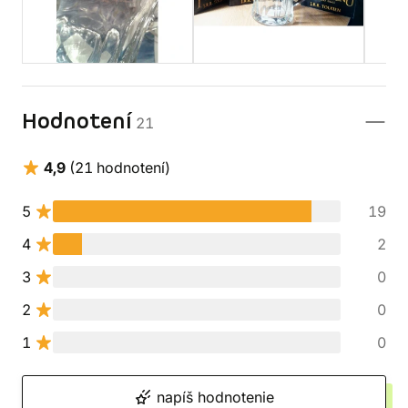
Hodnotení
21
4,9
(21 hodnotení)
5
19
4
2
3
0
2
0
1
0
napíš hodnotenie