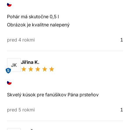
Pohár má skutočne 0,5 l
Obrázok je kvalitne nalepený
pred 4 rokmi
1
Jiřina K.
JK
5
Skvelý kúsok pre fanúšikov Pána prsteňov
pred 5 rokmi
1