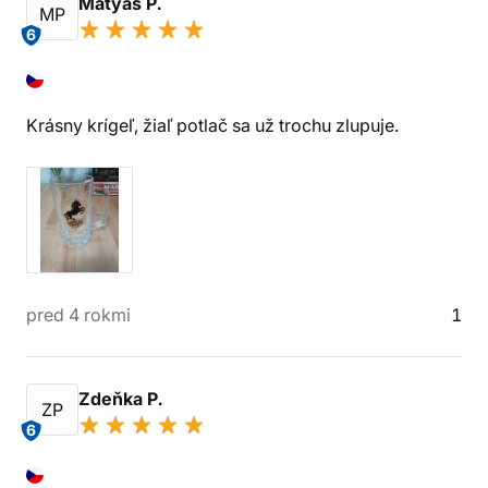
Matyáš P.
MP
6
Krásny krígeľ, žiaľ potlač sa už trochu zlupuje.
pred 4 rokmi
1
Zdeňka P.
ZP
6