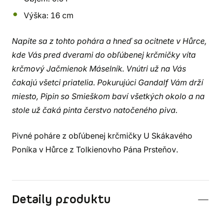
Výška: 16 cm
Napite sa z tohto pohára a hneď sa ocitnete v Hůrce,
kde Vás pred dverami do obľúbenej krčmičky víta
krčmový Jačmienok Máselník. Vnútri už na Vás
čakajú všetci priatelia. Pokurujúci Gandalf Vám drží
miesto, Pipin so Smieškom baví všetkých okolo a na
stole už čaká pinta čerstvo natočeného piva.
Pivné poháre z obľúbenej krčmičky U Skákavého
Poníka v Hůrce z Tolkienovho Pána Prsteňov.
Detaily produktu