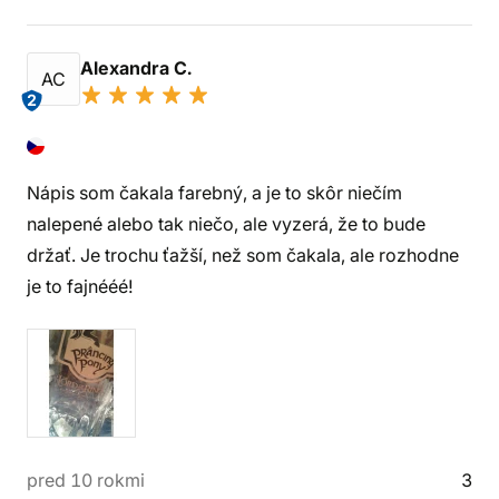
Alexandra C.
AC
2
Nápis som čakala farebný, a je to skôr niečím
nalepené alebo tak niečo, ale vyzerá, že to bude
držať. Je trochu ťažší, než som čakala, ale rozhodne
je to fajnééé!
pred 10 rokmi
3