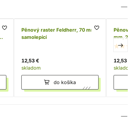
Pěnový raster Feldherr, 70 mm,
Pěnový p
samolepící
mm, 28 s
12,53 €
12,53 €
skladom
skladom
do košíka