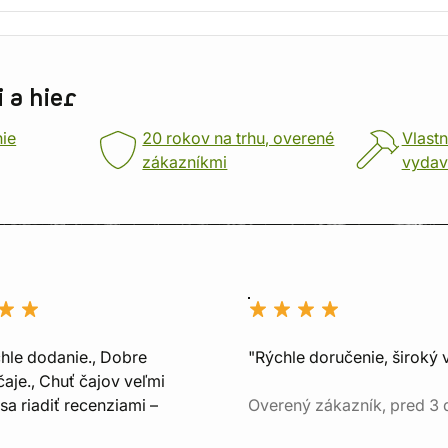
 a hier
nie
20 rokov na trhu, overené
Vlastn
zákazníkmi
vydav
chle dodanie., Dobre
"Rýchle doručenie, široký 
aje., Chuť čajov veľmi
sa riadiť recenziami –
Overený zákazník, pred 3