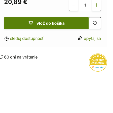
20,89 €
vlož do košíka
sleduj dostupnosť
opýtaj sa
60 dní na vrátenie