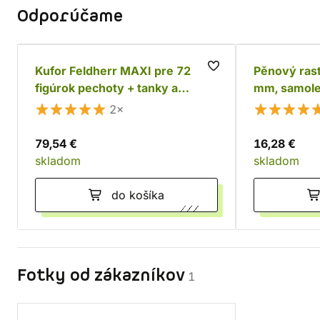
Odporúčame
Kufor Feldherr MAXI pre 72
Pěnový rast
figúrok pechoty + tanky a
mm, samole
monštrá
2×
79,54 €
16,28 €
skladom
skladom
do košíka
Fotky od zákazníkov
1