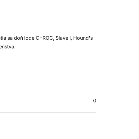
stia sa doň lode C-ROC, Slave I, Hound's
enstva.
0