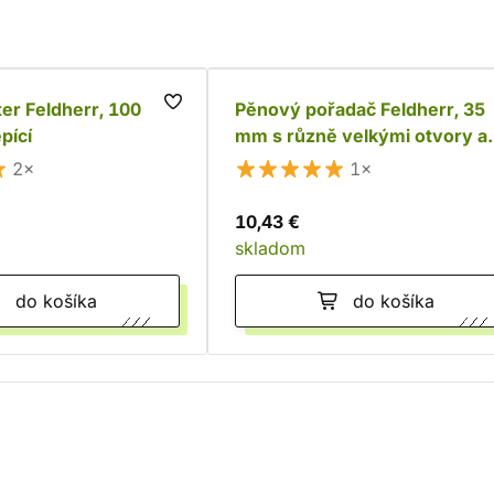
er Feldherr, 100
Pěnový pořadač Feldherr, 35
pící
mm s různě velkými otvory a
dnem
2×
1×
10,43 €
skladom
do košíka
do košíka