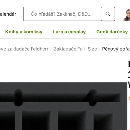
Vyhľadávanie
alendár
Knihy a komiksy
Larp a cosplay
Geek darčeky
vé zakladače Feldherr
Zakladače Full-Size
Pěnový pořa