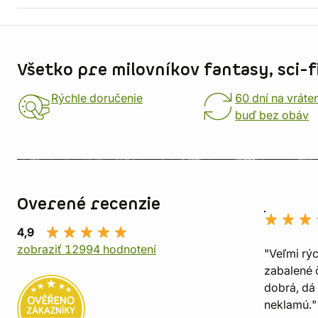
Informácie o obchode
Všetko pre milovníkov fantasy, sci-fi
Rýchle doručenie
60 dní na vráte
buď bez obáv
Overené recenzie
4,9
zobraziť 12994 hodnotení
"Veľmi rý
zabalené č
dobrá, dá 
neklamú."