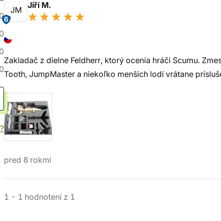
Jiří M.
JM
0
6
0
0
Zakladač z dielne Feldherr, ktorý ocenia hráči Scumu. Zme
0
Tooth, JumpMaster a niekoľko menších lodí vrátane prísluš
?
pred 8 rokmi
1
-
1
hodnotení
z
1