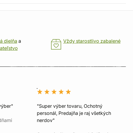
á dielňa
a
Vždy starostlivo zabalené
ateľstvo
výber"
"Super výber tovaru, Ochotný
personál, Predajňa je raj všetkých
 dňami
nerdov"