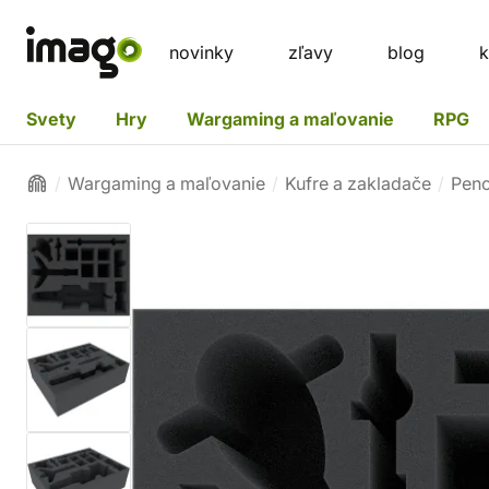
novinky
zľavy
blog
k
Svety
Hry
Wargaming a maľovanie
RPG
Wargaming a maľovanie
Kufre a zakladače
Peno