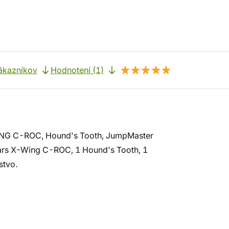
ákazníkov
Hodnotení (1)
WING C-ROC, Hound's Tooth, JumpMaster
Wars X-Wing C-ROC, 1 Hound's Tooth, 1
stvo.