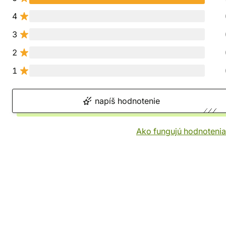
4
3
2
1
napíš hodnotenie
Ako fungujú hodnotenia