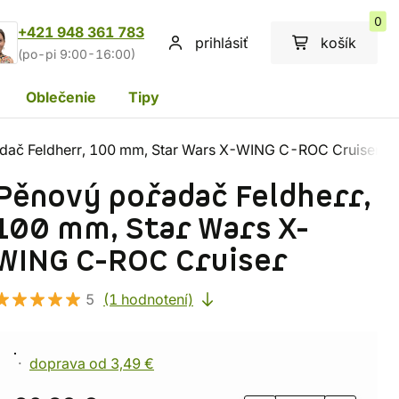
0
+421 948 361 783
prihlásiť
košík
(po-pi 9:00-16:00)
Oblečenie
Tipy
dač Feldherr, 100 mm, Star Wars X-WING C-ROC Cruiser
Pěnový pořadač Feldherr,
100 mm, Star Wars X-
WING C-ROC Cruiser
5
(1 hodnotení)
doprava od 3,49 €