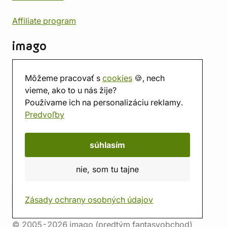
Affiliate program
imago
Kontakt
Môžeme pracovať s
cookies
🍪, nech
Predajňa
vieme, ako to u nás žije?
Herňa
Používame ich na personalizáciu reklamy.
O nás
Predvoľby
Hodnotenie obchodu
Darčekové poukážky
Kalendár
súhlasím
imago.blog
nie, som tu tajne
Zásady ochrany osobných údajov
© 2005-2026 imago (predtým fantasyobchod)