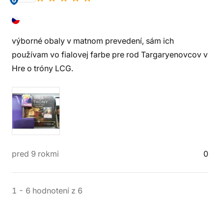
6
výborné obaly v matnom prevedení, sám ich
používam vo fialovej farbe pre rod Targaryenovcov v
Hre o tróny LCG.
pred 9 rokmi
0
1
-
6
hodnotení
z
6