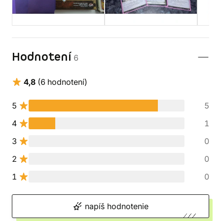
Hodnotení
6
4,8
(6 hodnotení)
5
5
4
1
3
0
2
0
1
0
napíš hodnotenie