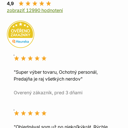
4,9
zobraziť 12990 hodnotení
"Super výber tovaru, Ochotný personál,
Predajňa je raj všetkých nerdov"
Overený zákazník, pred 3 dňami
"Objednával som už po niekoľkýkrát. Rýchle