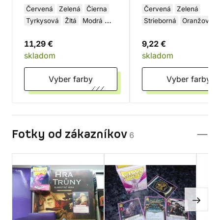
Červená
Zelená
Čierna
Červená
Zelená
Tyrkysová
Žltá
Modrá
Strieborná
Oranžová
Biela
Fialová
Ružová
Zlatá
Modrá
11,29 €
9,22 €
Čierna
Biela
Fialová
skladom
skladom
Hnedá
Žltá
Karmínov
Tyrkysová
transparent
Vyber farby
Vyber farby
Fotky od zákazníkov
6