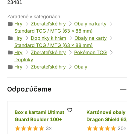
23481
Zaradené v kategóriách
Hry
Zberateľské hry
Obaly na karty
Standard TCG / MTG (63 x 88 mm)
Hry
Doplnky k hrám
Obaly na karty
Standard TCG / MTG (63 x 88 mm)
Hry
Zberateľské hry
Pokémon TCG
Doplnky
Hry
Zberateľské hry
Obaly
Odporúčame
Box s kartami Ultimate
Kartónové obaly
Guard Boulder 100+
Dragon Shield 63,5 
mm - lesklá farba
3×
20×