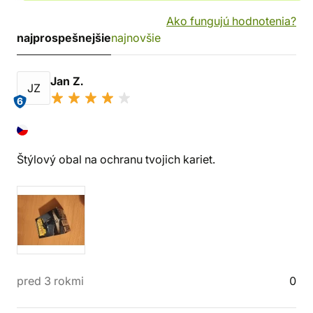
Ako fungujú hodnotenia?
najprospešnejšie
najnovšie
Jan Z.
JZ
6
Štýlový obal na ochranu tvojich kariet.
pred 3 rokmi
0