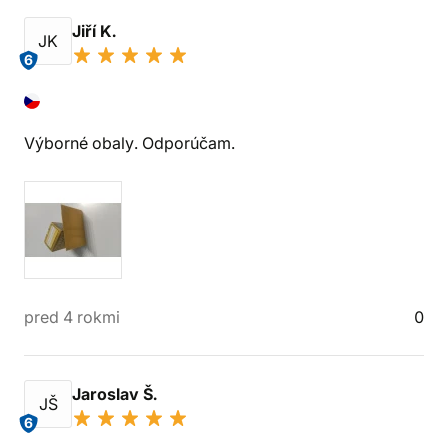
Jiří K.
JK
6
Výborné obaly. Odporúčam.
pred 4 rokmi
0
Jaroslav Š.
JŠ
6