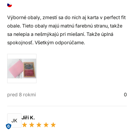
Výborné obaly, zmestí sa do nich aj karta v perfect fit
obale. Tieto obaly majú matnú farebnú stranu, takže
sa nelepia a nešmýkajú pri miešaní. Takže úplná
spokojnosť. Všetkým odporúčame.
pred 8 rokmi
0
Jiří K.
JK
6