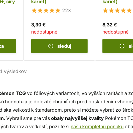
+, číry
kariet)
kariet)
22×
3,30 €
8,32 €
nedostupné
nedostupné
ka
sleduj
s
1
výsledkov
kémon TCG
vo fóliových variantoch, vo vyšších raritách a zo
kú hodnotu a je dôležité chrániť ich pred poškodením vhod
diska veľkosti k štandardom, preto si môžete vybrať zo širo
mm
. Vybrali sme pre vás
obaly najvyššej kvality
Pokémon TCG,
ých tvarov a veľkostí, pozrite si
našu kompletnú ponuku
oba