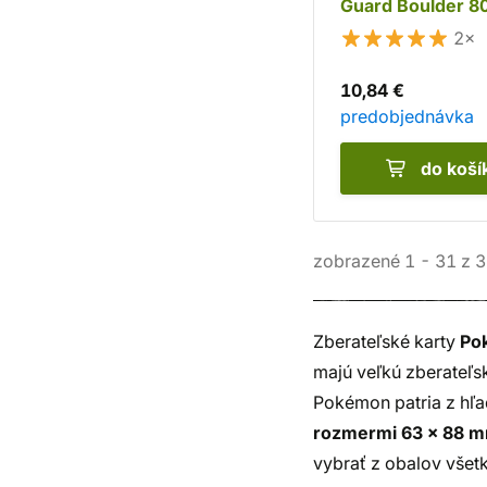
Guard Boulder 80
2×
10,84 €
predobjednávka
do koší
zobrazené
1
-
31
z
3
Zberateľské karty
Po
majú veľkú zberateľs
Pokémon patria z hľa
rozmermi 63 x 88 
vybrať z obalov všetk