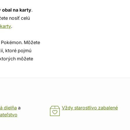
ý
obal na karty
.
žete nosiť celú
 karty
.
y Pokémon. Môžete
ií, ktoré pojmú
 ktorých môžete
á dielňa
a
Vždy starostlivo zabalené
ateľstvo