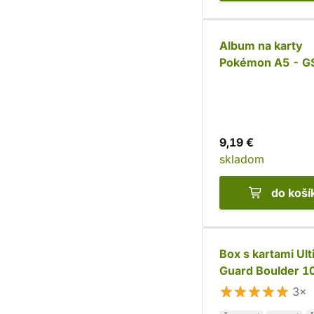
Album na karty
Pokémon A5 - G
Scorching Summi
9,19 €
skladom
do koší
Box s kartami Ul
Guard Boulder 1
3×