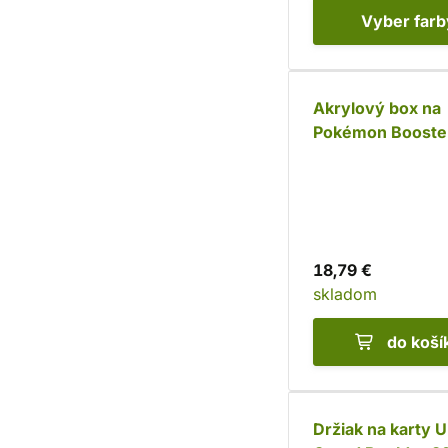
Vyber
farb
Akrylový box na
Pokémon Booste
18,79 €
skladom
do koší
Držiak na karty U