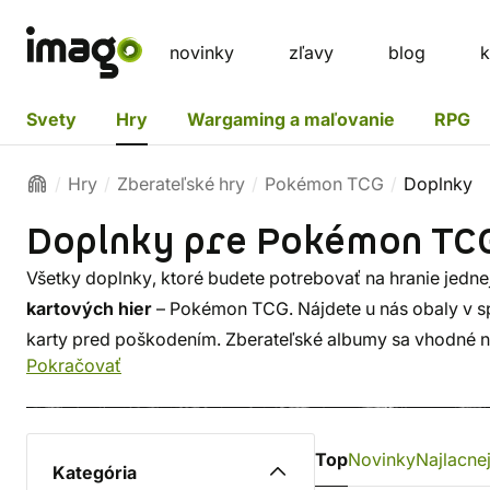
novinky
zľavy
blog
k
Svety
Hry
Wargaming a maľovanie
RPG
Hry
Zberateľské hry
Pokémon TCG
Doplnky
Doplnky pre Pokémon TC
Všetky doplnky, ktoré budete potrebovať na hranie jedne
kartových hier
– Pokémon TCG. Nájdete u nás obaly v 
karty pred poškodením. Zberateľské albumy sa vhodné 
Pokračovať
Pokémonských kariet. Tiež krabičky na vaše
turnajové b
skladovať aj prevážať
.
Top
Novinky
Najlacnej
Kategória