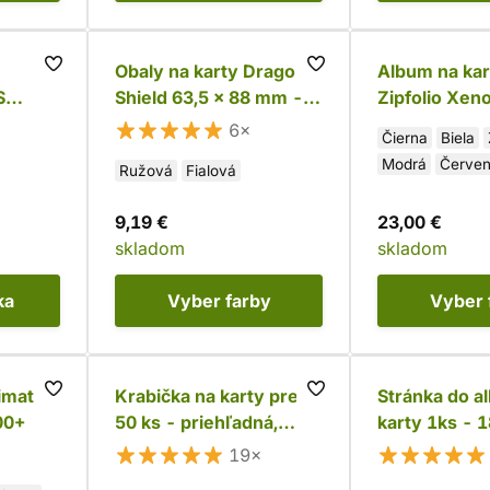
Obaly na karty Dragon
Album na kar
S
Shield 63,5 x 88 mm -
Zipfolio Xen
t
Matte (farebné)
6×
Čierna
Biela
Modrá
Červe
Ružová
Fialová
9,19 €
23,00 €
skladom
skladom
ka
Vyber
farby
Vyber
timate
Krabička na karty pre
Stránka do a
00+
50 ks - priehľadná,
karty 1ks - 
vyklápacia (Ultra Pro)
19×