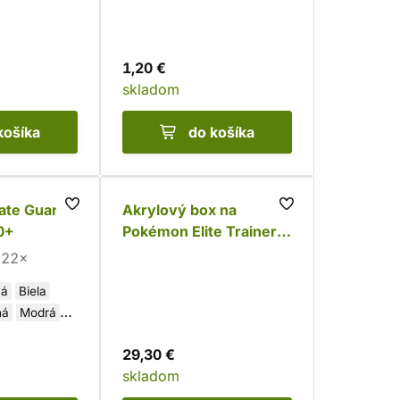
1,20 €
skladom
košíka
do košíka
ate Guard
Akrylový box na
0+
Pokémon Elite Trainer
Box
22×
vá
Biela
ná
Modrá
lená
29,30 €
ová
skladom