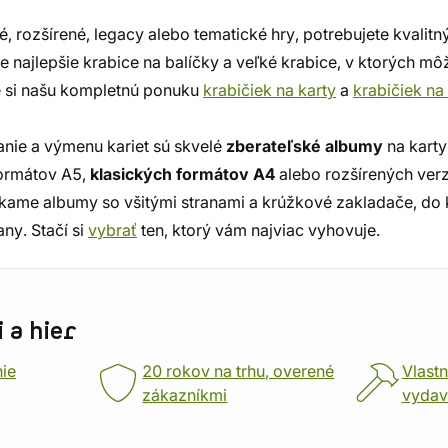
é, rozšírené, legacy alebo tematické hry, potrebujete kvalitn
ie najlepšie krabice na balíčky a veľké krabice, v ktorých mô
te si našu kompletnú ponuku
krabičiek na karty
a
krabičiek na
anie a výmenu kariet sú skvelé
zberateľské albumy
na kart
formátov A5,
klasických formátov A4
alebo rozšírených verz
núkame albumy so všitými stranami a krúžkové zakladače, do
any. Stačí si
vybrať
ten, ktorý vám najviac vyhovuje.
 a hier
nie
20 rokov na trhu, overené
Vlastn
zákazníkmi
vydav