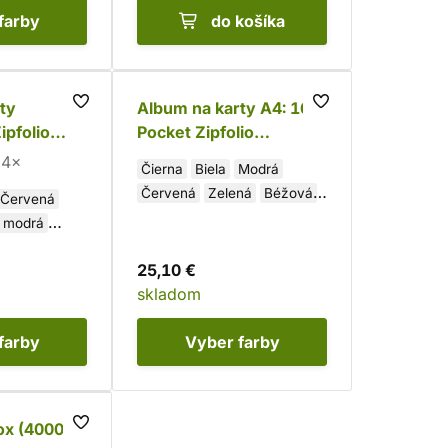
farby
do košíka
ty
Album na karty A4: 16-
pfolio
Pocket Zipfolio
XenoSkin
4×
Čierna
Biela
Modrá
Červená
Zelená
Béžová
Červená
Fialová
 modrá
25,10 €
skladom
farby
Vyber
farby
ox (4000