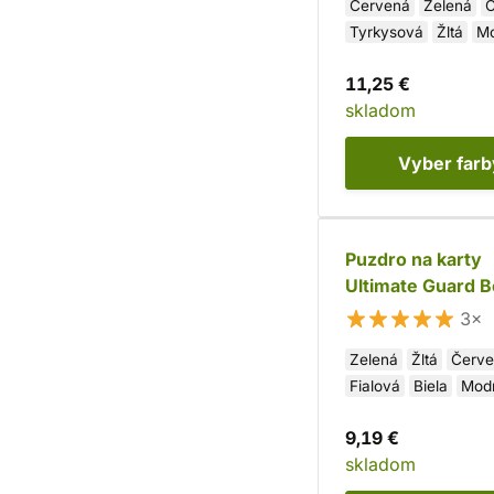
Červená
Zelená
Č
Tyrkysová
Žltá
M
Biela
Fialová
11,25 €
skladom
Vyber
farb
Puzdro na karty
Ultimate Guard B
80+
3×
Zelená
Žltá
Červ
Fialová
Biela
Mod
Tmavo zelená
Čier
9,19 €
skladom