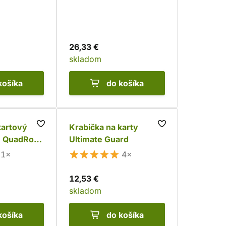
26,33 €
skladom
košíka
do košíka
kartový
Krabička na karty
- QuadRow
Ultimate Guard
1×
4×
12,53 €
skladom
košíka
do košíka