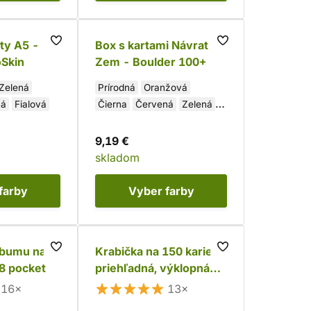
ty A5 -
Box s kartami Návrat na
oSkin
Zem - Boulder 100+
Zelená
Prírodná
Oranžová
ná
Fialová
Čierna
Červená
Zelená
Modrá
9,19 €
skladom
farby
Vyber
farby
lbumu na
Krabička na 150 kariet -
18 pocket
priehľadná, výklopná
(Ultra Pro)
16×
13×