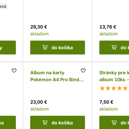
ená
29,30 €
13,76 €
skladom
skladom
y
do košíka
do 
Album na karty
Stránky pre 
Pokémon A4 Pro Binder
album 10ks 
s
- Frosted Forest
24 pocket
23,00 €
7,50 €
skladom
skladom
ka
do košíka
do 