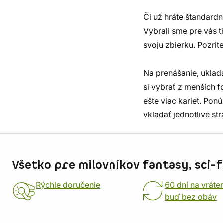
Či už hráte štandardn
Vybrali sme pre vás t
svoju zbierku. Pozri
Na prenášanie, uklad
si vybrať z menších 
ešte viac kariet. Po
vkladať jednotlivé str
Informácie o obchode
Všetko pre milovníkov fantasy, sci-fi
Rýchle doručenie
60 dní na vráte
buď bez obáv