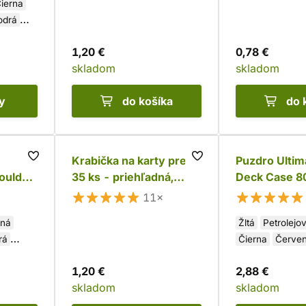
ierna
odrá
1,20 €
0,78 €
skladom
skladom
y
do košíka
do 
Krabička na karty pre
Puzdro Ultim
oulder
35 ks - priehľadná,
Deck Case 8
vyklápacia (Ultra Pro)
11×
ená
Žltá
Petrolejo
rá
Čierna
Červe
na
Priehľadná
Ze
1,20 €
2,88 €
Fialová
Oranž
skladom
skladom