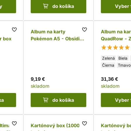
y
do košíka
Vyber
Album na karty
Album na kar
r box
Pokémon A5 - Obsidian
QuadRow - Zi
Flames
XenoSkin
Zelená
Biela
Čierna
Tmavo
Tyrkysová
9,19 €
31,36 €
skladom
skladom
ka
do košíka
Vyber
ltimate
Kartónový box (1000
Kartónový b