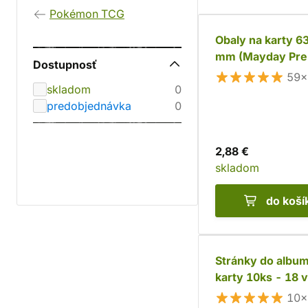
Pokémon TCG
Obaly na karty 63
mm (Mayday Pr
Dostupnosť
59×
skladom
0
predobjednávka
0
2,88 €
skladom
do koší
Stránky do albu
karty 10ks - 18 
10×