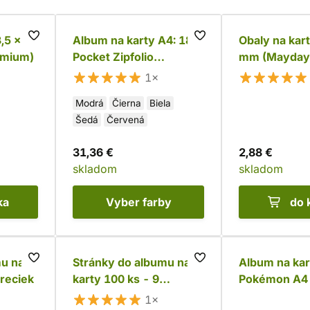
,5 x 88
Album na karty A4: 18-
Obaly na kart
emium)
Pocket Zipfolio
mm (Mayday
XenoSkin
1×
Modrá
Čierna
Biela
Šedá
Červená
31,36 €
2,88 €
skladom
skladom
ka
Vyber
farby
do 
mu na
Stránky do albumu na
Album na kar
vreciek
karty 100 ks - 9
Pokémon A4 
vreciek, priehľadné
Rising
1×