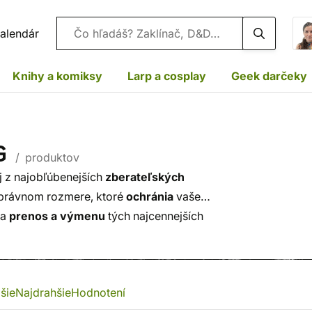
Vyhľadávanie
alendár
Knihy a komiksy
Larp a cosplay
Geek darčeky
G
/ produktov
j z najobľúbenejších
zberateľských
správnom rozmere, ktoré
ochránia
vaše
na
prenos a výmenu
tých najcennejších
alíky
a väčšie boxy, v ktorých môžete karty
šie
Najdrahšie
Hodnotení