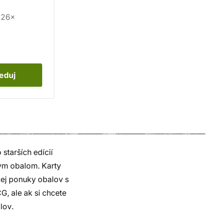
26×
leduj
 starších edícií
ným obalom. Karty
kej ponuky obalov s
 ale ak si chcete
lov.