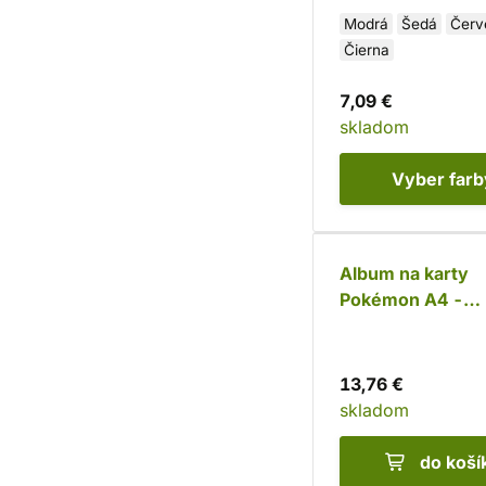
Modrá
Šedá
Červ
Čierna
7,09 €
skladom
Vyber
farb
Album na karty
Pokémon A4 -
Ascended Heroe
13,76 €
skladom
do koší