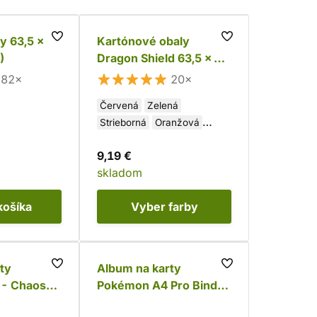
y 63,5 x 88
Kartónové obaly
)
Dragon Shield 63,5 x 88
mm - lesklá farba
82×
20×
Červená
Zelená
Strieborná
Oranžová
Ružová
Zlatá
Modrá
9,19 €
Čierna
Biela
Fialová
skladom
Hnedá
Žltá
Karmínová
Tyrkysová
transparentní
košíka
Vyber
farby
ty
Album na karty
- Chaos
Pokémon A4 Pro Binder
- GS Scorching Summit