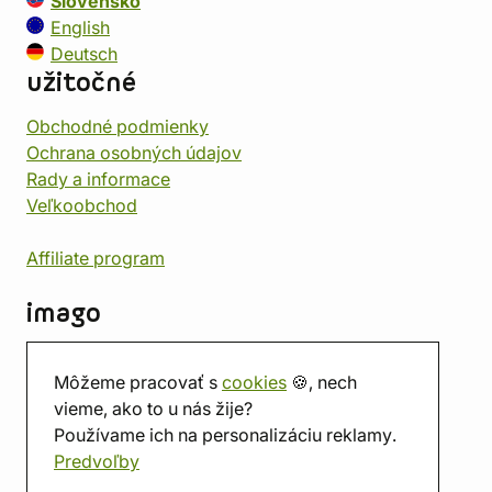
Slovensko
English
Deutsch
užitočné
Obchodné podmienky
Ochrana osobných údajov
Rady a informace
Veľkoobchod
Affiliate program
imago
Kontakt
Môžeme pracovať s
cookies
🍪, nech
Predajňa
vieme, ako to u nás žije?
Herňa
Používame ich na personalizáciu reklamy.
O nás
Predvoľby
Hodnotenie obchodu
Darčekové poukážky