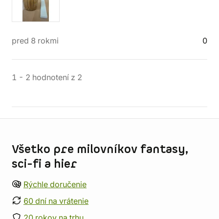
pred 8 rokmi
0
1
-
2
hodnotení
z
2
Informácie o obchode
Všetko pre milovníkov fantasy,
sci-fi a hier
Rýchle doručenie
60 dní na vrátenie
20 rokov na trhu