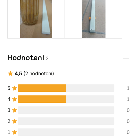
Hodnotení
2
4,5
(2 hodnotení)
5
1
4
1
3
0
2
0
1
0