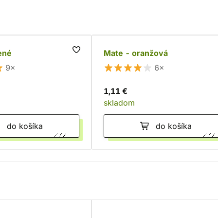
ené
Mate - oranžová
9×
6×
1,11 €
skladom
do košíka
do košíka