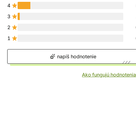
4
3
2
1
napíš hodnotenie
Ako fungujú hodnotenia