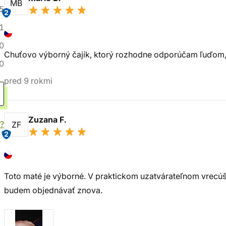
MB
5
2
1
0
Chuťovo výborný čajík, ktorý rozhodne odporúčam ľuďom, k
0
pred 9 rokmi
Zuzana F.
?
ZF
2
Toto maté je výborné. V praktickom uzatvárateľnom vrecú
budem objednávať znova.