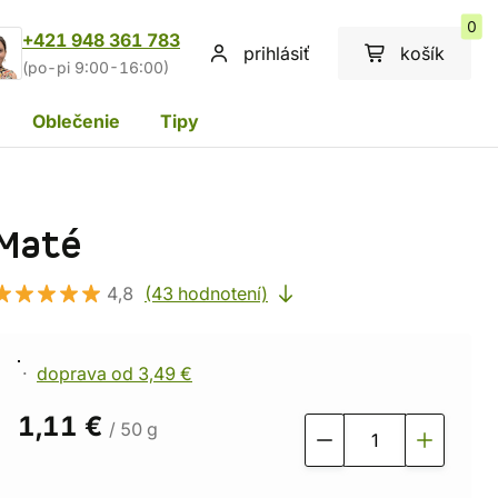
0
+421 948 361 783
prihlásiť
košík
(po-pi 9:00-16:00)
Oblečenie
Tipy
Maté
4,8
(43 hodnotení)
doprava od 3,49 €
1,11 €
/ 50 g