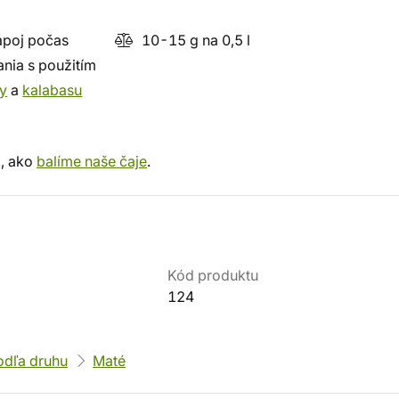
poj počas
10-15 g na 0,5 l
ania s použitím
y
a
kalabasu
m, ako
balíme naše čaje
.
Kód produktu
124
odľa druhu
Maté