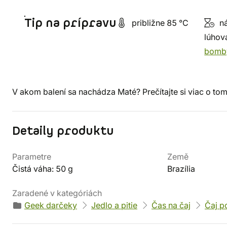
Tip na prípravu
približne 85 °C
ná
lúhov
bomb
V akom balení sa nachádza Maté? Prečítajte si viac o to
Detaily produktu
Parametre
Země
Čistá váha: 50 g
Brazília
Zaradené v kategóriách
Geek darčeky
Jedlo a pitie
Čas na čaj
Čaj p