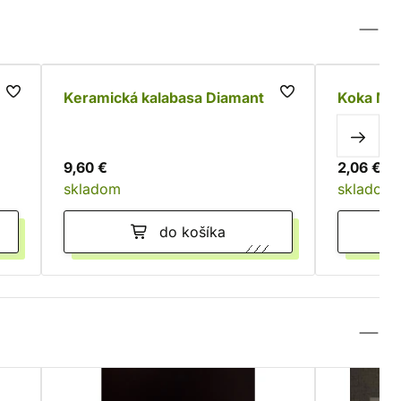
Keramická kalabasa Diamant
Koka Mat
9,60 €
2,06 €
skladom
skladom
do košíka