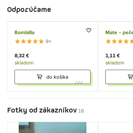
Odporúčame
Bombilla
Mate - peč
9×
8,32 €
1,11 €
skladom
skladom
do košíka
Fotky od zákazníkov
16