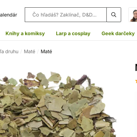
Vyhľadávanie
alendár
Knihy a komiksy
Larp a cosplay
Geek darčeky
ľa druhu
Maté
Maté