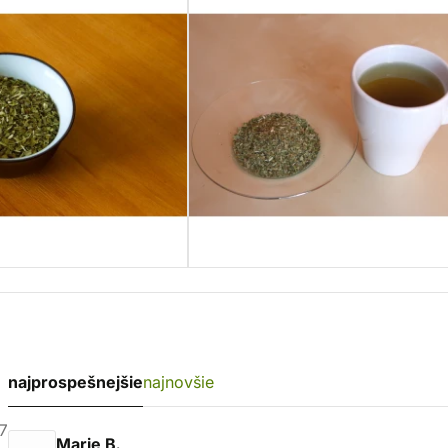
najprospešnejšie
najnovšie
7
Marie B.