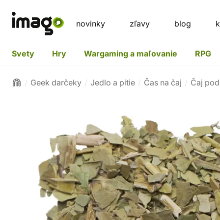
novinky
zľavy
blog
k
Svety
Hry
Wargaming a maľovanie
RPG
Geek darčeky
Jedlo a pitie
Čas na čaj
Čaj pod