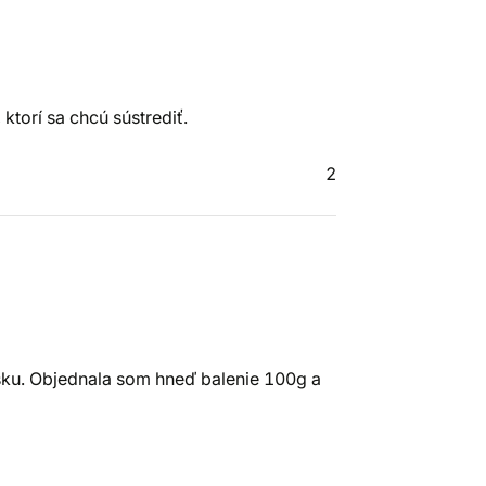
torí sa chcú sústrediť.
2
šku. Objednala som hneď balenie 100g a