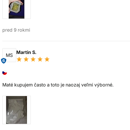
pred 9 rokmi
Martin S.
MS
6
Maté kupujem často a toto je naozaj veľmi výborné.