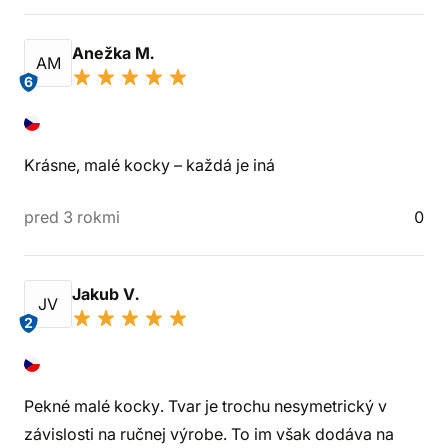
Anežka M.
AM
6
Krásne, malé kocky – každá je iná
pred 3 rokmi
0
Jakub V.
JV
2
Pekné malé kocky. Tvar je trochu nesymetrický v
závislosti na ručnej výrobe. To im však dodáva na