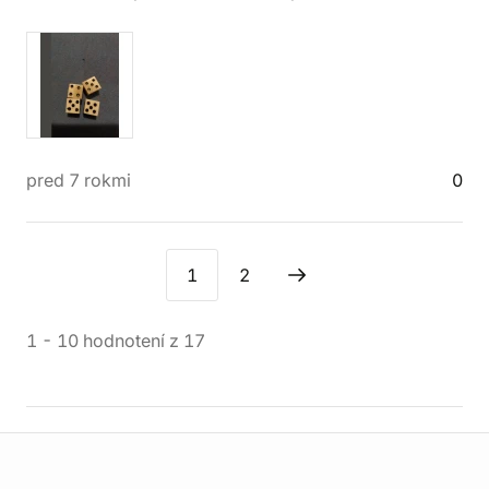
pred 7 rokmi
0
1
2
1
-
10
hodnotení
z
17
Informácie o obchode