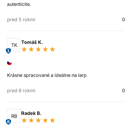
autenticite.
pred 5 rokmi
0
Tomáš K.
TK
1
Krásne spracované a ideálne na larp
pred 6 rokmi
0
Radek B.
RB
6