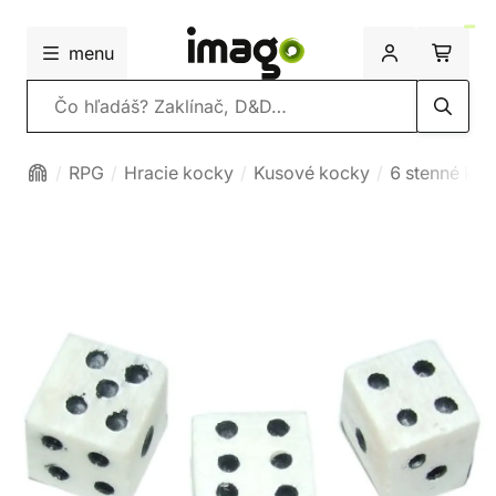
menu
Vyhľadávanie
RPG
Hracie kocky
Kusové kocky
6 stenné ko