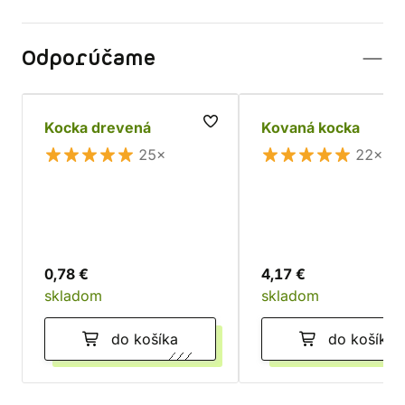
Odporúčame
Kocka drevená
Kovaná kocka
25×
22×
0,78 €
4,17 €
skladom
skladom
do košíka
do košíka