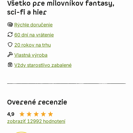
Všetko pre milovníkov fantasy,
sci-fi a hier
Rýchle doručenie
60 dní na vrátenie
20 rokov na trhu
Vlastná výroba
Vždy starostlivo zabalené
Overené recenzie
4,9
zobraziť 12992 hodnotení