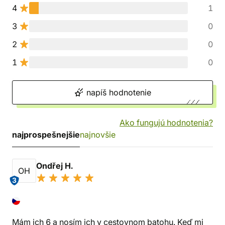
4
1
3
0
2
0
1
0
napíš hodnotenie
Ako fungujú hodnotenia?
najprospešnejšie
najnovšie
Ondřej H.
OH
3
Mám ich 6 a nosím ich v cestovnom batohu. Keď mi