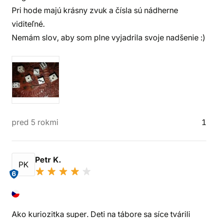
Pri hode majú krásny zvuk a čísla sú nádherne
viditeľné.
Nemám slov, aby som plne vyjadrila svoje nadšenie :)
pred 5 rokmi
1
Petr K.
PK
6
Ako kuriozitka super. Deti na tábore sa síce tvárili