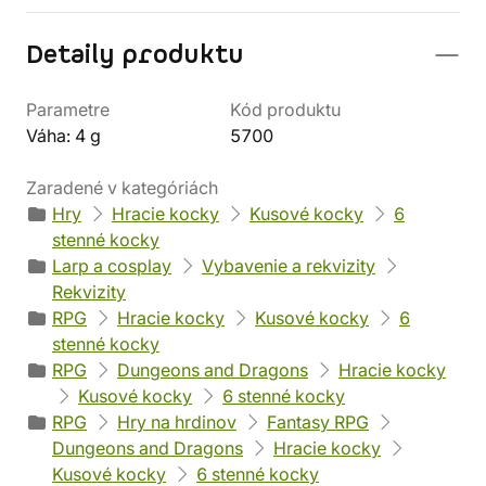
Detaily produktu
Parametre
Kód produktu
Váha: 4 g
5700
Zaradené v kategóriách
Hry
Hracie kocky
Kusové kocky
6
stenné kocky
Larp a cosplay
Vybavenie a rekvizity
Rekvizity
RPG
Hracie kocky
Kusové kocky
6
stenné kocky
RPG
Dungeons and Dragons
Hracie kocky
Kusové kocky
6 stenné kocky
RPG
Hry na hrdinov
Fantasy RPG
Dungeons and Dragons
Hracie kocky
Kusové kocky
6 stenné kocky