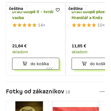
čeština
čeština
Dračí doupě II - tvrdá
Dračí doupě plus:
vazba
Hraničář a Kněz
14×
10×
21,64 €
11,65 €
skladom
skladom
do košíka
do košíka
Fotky od zákazníkov
18