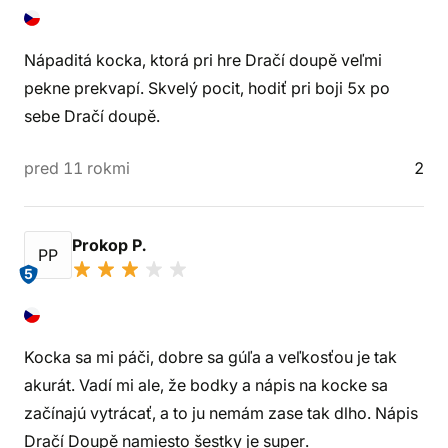
Nápaditá kocka, ktorá pri hre Dračí doupě veľmi
pekne prekvapí. Skvelý pocit, hodiť pri boji 5x po
sebe Dračí doupě.
pred 11 rokmi
2
Prokop P.
PP
5
Kocka sa mi páči, dobre sa gúľa a veľkosťou je tak
akurát. Vadí mi ale, že bodky a nápis na kocke sa
začínajú vytrácať, a to ju nemám zase tak dlho. Nápis
Dračí Doupě namiesto šestky je super.