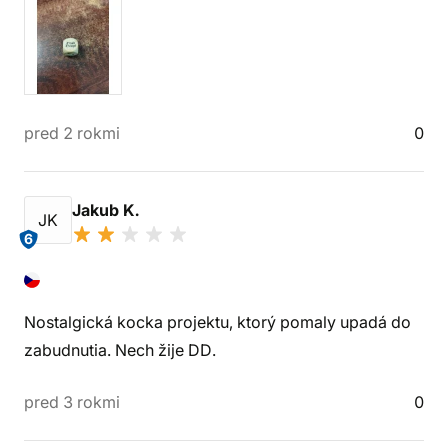
pred 2 rokmi
0
Jakub K.
JK
6
Nostalgická kocka projektu, ktorý pomaly upadá do
zabudnutia. Nech žije DD.
pred 3 rokmi
0