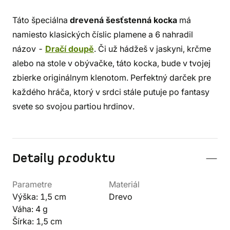
Táto špeciálna
drevená šesťstenná kocka
má
namiesto klasických číslic plamene a 6 nahradil
názov -
Dračí doupě
. Či už hádžeš v jaskyni, krčme
alebo na stole v obývačke, táto kocka, bude v tvojej
zbierke originálnym klenotom. Perfektný darček pre
každého hráča, ktorý v srdci stále putuje po fantasy
svete so svojou partiou hrdinov.
Detaily produktu
Parametre
Materiál
Výška: 1,5 cm
Drevo
Váha: 4 g
Šírka: 1,5 cm