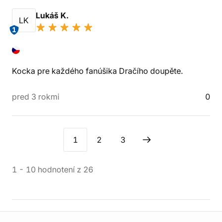
Lukáš K.
LK
1
Kocka pre každého fanúšika Dračího doupěte.
pred 3 rokmi
0
1
2
3
1
-
10
hodnotení
z
26
Informácie o obchode