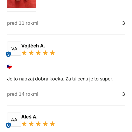
pred 11 rokmi
3
Vojtěch A.
VA
3
Je to naozaj dobrá kocka. Za tú cenu je to super.
pred 14 rokmi
3
Aleš A.
AA
6