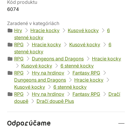
Kód produktu
6074
Zaradené v kategóriách
Hry
Hracie kocky
Kusové kocky
6
stenné kocky
RPG
Hracie kocky
Kusové kocky
6
stenné kocky
RPG
Dungeons and Dragons
Hracie kocky
Kusové kocky
6 stenné kocky
RPG
Hry na hrdinov
Fantasy RPG
Dungeons and Dragons
Hracie kocky
Kusové kocky
6 stenné kocky
RPG
Hry na hrdinov
Fantasy RPG
Dračí
doupě
Dračí doupě Plus
Odporúčame