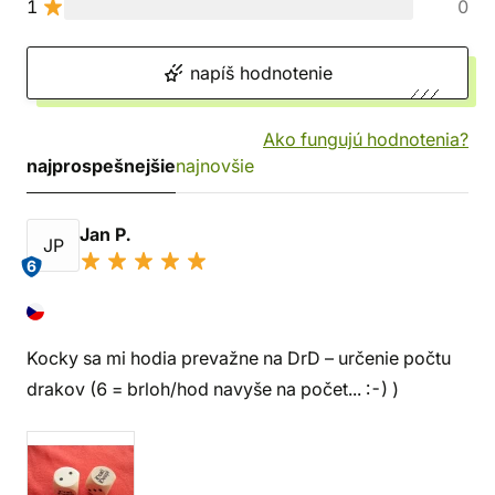
1
0
napíš hodnotenie
Ako fungujú hodnotenia?
najprospešnejšie
najnovšie
Jan P.
JP
6
Kocky sa mi hodia prevažne na DrD – určenie počtu
drakov (6 = brloh/hod navyše na počet... :-) )