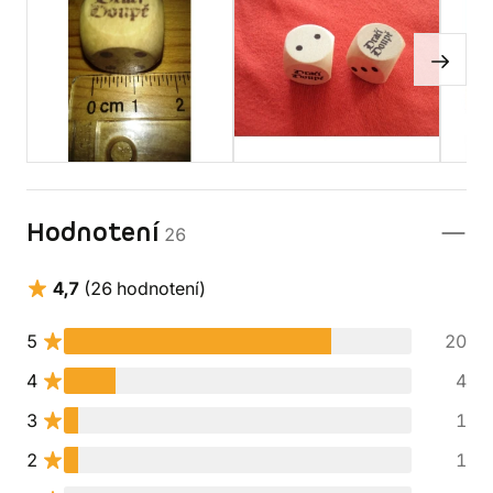
Hodnotení
26
4,7
(26 hodnotení)
5
20
4
4
3
1
2
1