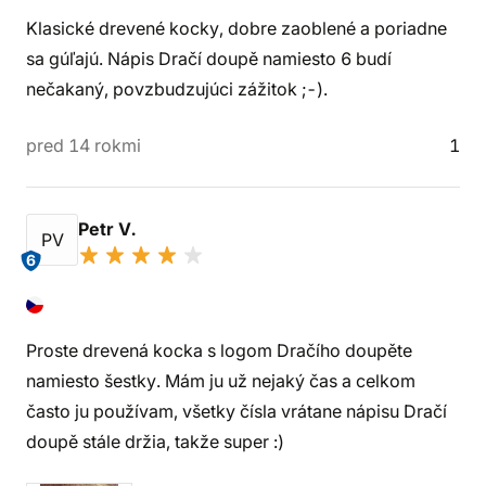
Klasické drevené kocky, dobre zaoblené a poriadne
sa gúľajú. Nápis Dračí doupě namiesto 6 budí
nečakaný, povzbudzujúci zážitok ;-).
pred 14 rokmi
1
Petr V.
PV
6
Proste drevená kocka s logom Dračího doupěte
namiesto šestky. Mám ju už nejaký čas a celkom
často ju používam, všetky čísla vrátane nápisu Dračí
doupě stále držia, takže super :)