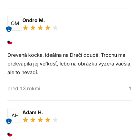
Ondro M.
OM
1
Drevená kocka, ideálna na Dračí doupě. Trochu ma
prekvapila jej veľkosť, lebo na obrázku vyzerá väčšia,
ale to nevadí.
pred 13 rokmi
1
Adam H.
AH
1