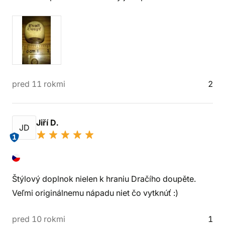
pred 11 rokmi
2
Jiří D.
JD
1
Štýlový doplnok nielen k hraniu Dračího doupěte.
Veľmi originálnemu nápadu niet čo vytknúť :)
pred 10 rokmi
1