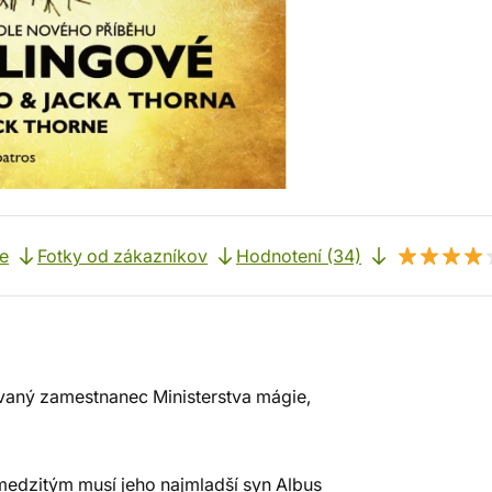
e
Fotky od zákazníkov
Hodnotení (34)
ovaný zamestnanec Ministerstva mágie,
 medzitým musí jeho najmladší syn Albus