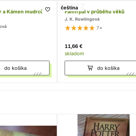
čeština
er a Kámen mudrců -
Famfrpál v průběhu věků
J. K. Rowlingová
gová
7×
11,66 €
skladom
do košíka
do košíka