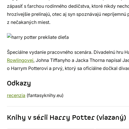
zápasiť s ťarchou rodinného dedičstva, ktoré nikdy nech
hrozivejšie prelínajú, otec aj syn spoznávajú nepríjemnú
z nečakaných miest.
Špeciálne vydanie pracovného scenára. Divadelnú hru Har
Rowlingovej
, Johna Tiffanyho a Jacka Thorna napísal Ja
o Harrym Potterovi a prvý, ktorý sa oficiálne dočkal diva
Odkazy
recenzia
(fantasyknihy.eu)
Knihy v sérii Harry Potter (viazaný)