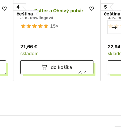
4
5
Harry Potter a Ohnivý pohár
Harry Po
čeština
čeština
J. K. Rowlingová
J. K. Row
15×
21,66 €
22,94 €
skladom
skladom
do košíka