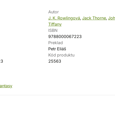
Autor
J. K. Rowlingová
,
Jack Thorne
,
Jo
Tiffany
ISBN
9788000067223
Preklad
Petr Eliáš
Kód produktu
23
25563
fantasy