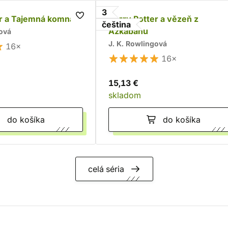
3
er a Tajemná komnata
Harry Potter a vězeň z
čeština
Azkabanu
gová
J. K. Rowlingová
16×
16×
15,13 €
skladom
do košíka
do košíka
celá séria