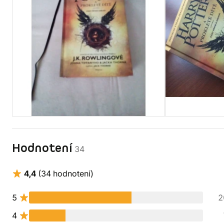
Hodnotení
34
4,4
(34 hodnotení)
5
2
4