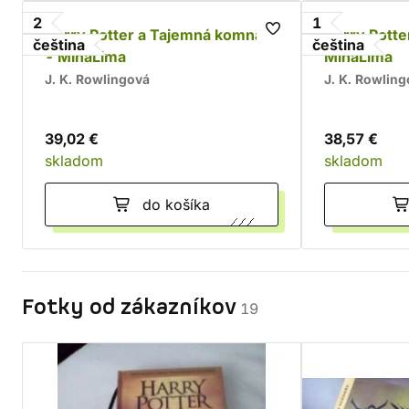
2
1
Harry Potter a Tajemná komnata
Harry Pott
čeština
čeština
- MinaLima
MinaLima
J. K. Rowlingová
J. K. Rowlin
39,02 €
38,57 €
skladom
skladom
do košíka
Fotky od zákazníkov
19