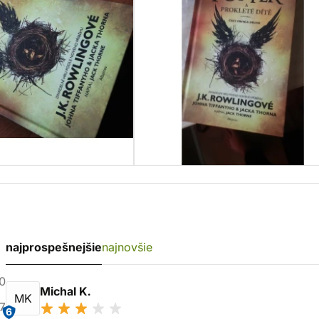
najprospešnejšie
najnovšie
0
Michal K.
MK
7
6