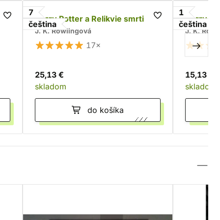
7
1
Harry Potter a Relikvie smrti
Harry Po
čeština
čeština
J. K. Rowlingová
J. K. Row
17×
25,13 €
15,13 €
skladom
skladom
do košíka