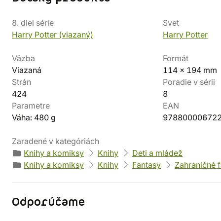
8. diel série
Svet
Harry Potter (viazaný)
Harry Potter
Väzba
Formát
Viazaná
114 x 194 mm
Strán
Poradie v sérii
424
8
Parametre
EAN
Váha: 480 g
97880000672
Zaradené v kategóriách
Knihy a komiksy
Knihy
Deti a mládež
Knihy a komiksy
Knihy
Fantasy
Zahraničné 
Odporúčame