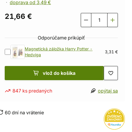
doprava od 3,49 €
21,66 €
Odporúčame prikúpiť
Magnetická záložka Harry Potter -
3,31 €
Hedviga
vlož do košíka
847 ks predaných
opýtaj sa
60 dní na vrátenie