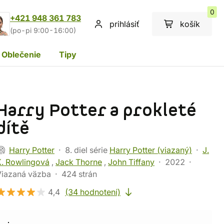
0
+421 948 361 783
prihlásiť
košík
(po-pi 9:00-16:00)
Oblečenie
Tipy
Harry Potter a prokleté
dítě
Harry Potter
8. diel série
Harry Potter (viazaný)
J.
K. Rowlingová
,
Jack Thorne
,
John Tiffany
2022
Viazaná väzba
424 strán
4,4
(34 hodnotení)