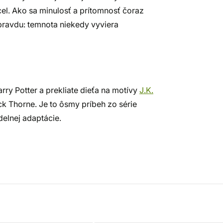
cel. Ako sa minulosť a prítomnosť čoraz
 pravdu: temnota niekedy vyviera
ry Potter a prekliate dieťa na motívy
J.K.
ck Thorne. Je to ôsmy príbeh zo série
delnej adaptácie.