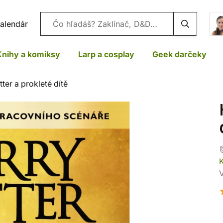
Vyhľadávanie
alendár
Knihy a komiksy
Larp a cosplay
Geek darčeky
ter a prokleté dítě