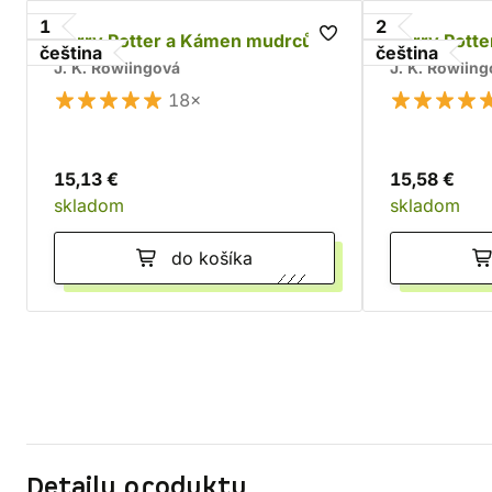
1
2
Harry Potter a Kámen mudrců
Harry Pott
čeština
čeština
J. K. Rowlingová
J. K. Rowlin
18×
15,13 €
15,58 €
skladom
skladom
do košíka
Detaily produktu