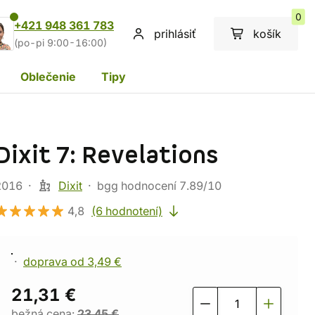
0
+421 948 361 783
prihlásiť
košík
(po-pi 9:00-16:00)
Oblečenie
Tipy
Dixit 7: Revelations
2016
Dixit
bgg hodnocení 7.89/10
4,8
(6 hodnotení)
doprava od 3,49 €
21,31 €
bežná cena:
23,45 €