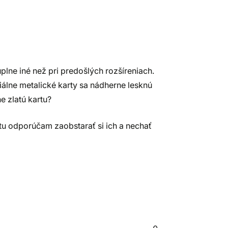
úplne iné než pri predošlých rozšíreniach.
iálne metalické karty sa nádherne lesknú
e zlatú kartu?
tu odporúčam zaobstarať si ich a nechať