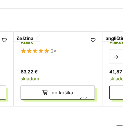
čeština
angličtina
Klask
Plakks -
2×
63,22 €
41,87 €
skladom
skladom
do košíka