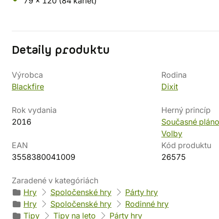
79 x 120 (84 kariet)
Detaily produktu
Výrobca
Rodina
Blackfire
Dixit
Rok vydania
Herný princíp
2016
Současné pláno
Volby
EAN
Kód produktu
3558380041009
26575
Zaradené v kategóriách
Hry
Spoločenské hry
Párty hry
Hry
Spoločenské hry
Rodinné hry
Tipy
Tipy na leto
Párty hry