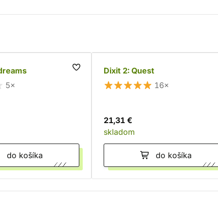
ydreams
Dixit 2: Quest
5×
16×
21,31 €
skladom
do košíka
do košíka