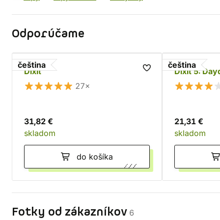
Odporúčame
čeština
čeština
Dixit
Dixit 5: Da
27×
31,82 €
21,31 €
skladom
skladom
do košíka
Fotky od zákazníkov
6