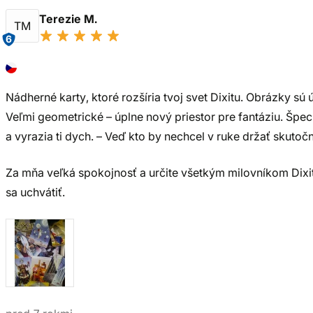
Terezie M.
TM
6
Nádherné karty, ktoré rozšíria tvoj svet Dixitu. Obrázky sú 
Veľmi geometrické – úplne nový priestor pre fantáziu. Špec
a vyrazia ti dych. – Veď kto by nechcel v ruke držať skutočn
Za mňa veľká spokojnosť a určite všetkým milovníkom Dixi
sa uchvátiť.