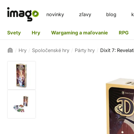
novinky
zľavy
blog
k
Svety
Hry
Wargaming a maľovanie
RPG
Hry
Spoločenské hry
Párty hry
Dixit 7: Revela