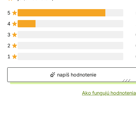
5
4
3
2
1
napíš hodnotenie
Ako fungujú hodnotenia