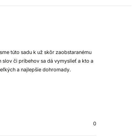
i sme túto sadu k už skôr zaobstaranému
 slov či príbehov sa dá vymyslieť a kto a
veľkých a najlepšie dohromady.
0