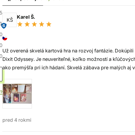
5
Karel Š.
KŠ
1
6
0
0
Už overená skvelá kartová hra na rozvoj fantázie. Dokúpil
0
Dixit Odyssey. Je neuveriteľné, koľko možností a kľúčových
ako premýšľa pri ich hádaní. Skvelá zábava pre malých aj 
?
pred 4 rokmi