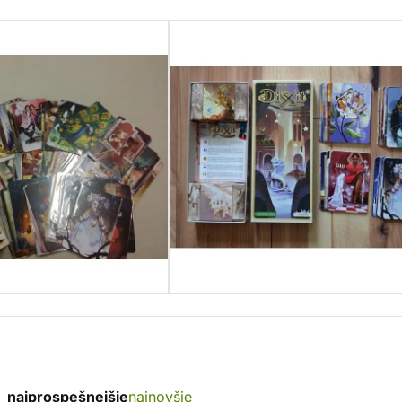
najprospešnejšie
najnovšie