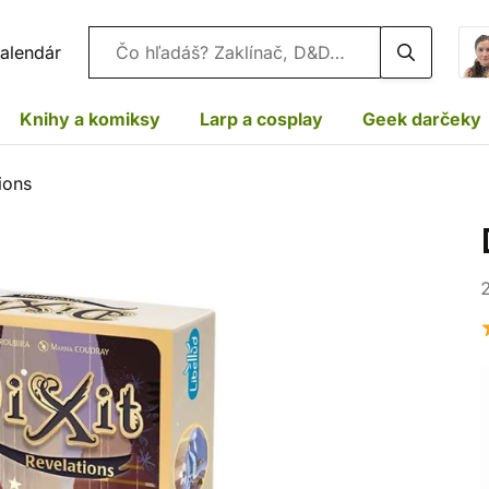
Vyhľadávanie
alendár
Knihy a komiksy
Larp a cosplay
Geek darčeky
tions