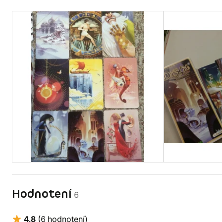
Hodnotení
6
4,8
(6 hodnotení)