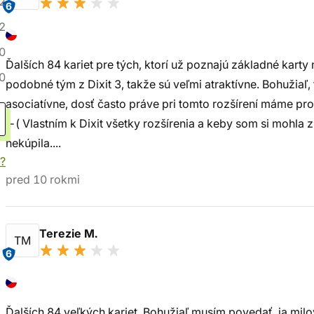
2
6
2
0
Ďalších 84 kariet pre tých, ktorí už poznajú základné kart
0
podobné tým z Dixit 3, takže sú veľmi atraktívne. Bohužiaľ, 
asociatívne, dosť často práve pri tomto rozšírení máme pr
:-( Vlastním k Dixit všetky rozšírenia a keby som si mohla 
nekúpila....
?
pred 10 rokmi
Terezie M.
TM
6
Ďalších 84 veľkých kariet. Bohužiaľ musím povedať, ja milovn