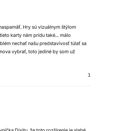
y naspamäť. Hry sú vizuálnym štýlom
tieto karty nám prídu také... málo
oblém nechať našu predstavivosť túlať sa
znova vybrať, toto jediné by som už
1
íčka Dixitu, že toto rozšírenie je slabé.