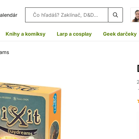
Vyhľadávanie
alendár
Knihy a komiksy
Larp a cosplay
Geek darčeky
eams