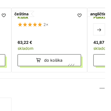
čeština
angličtina
Klask
Plakks -
2×
63,22 €
41,87 €
skladom
skladom
do košíka