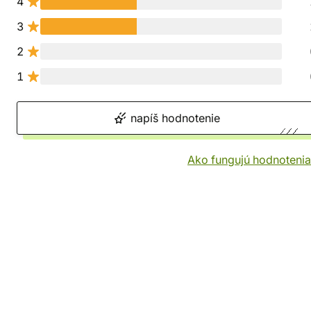
4
3
2
1
napíš hodnotenie
Ako fungujú hodnotenia