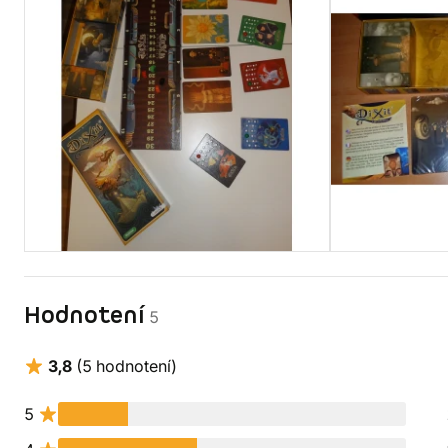
Hodnotení
5
3,8
(5 hodnotení)
5