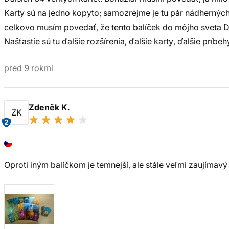
Karty sú na jedno kopyto; samozrejme je tu pár nádherných
celkovo musím povedať, že tento balíček do môjho sveta Dix
Našťastie sú tu ďalšie rozšírenia, ďalšie karty, ďalšie príbehy
pred 9 rokmi
Zdeněk K.
ZK
2
Oproti iným balíčkom je temnejší, ale stále veľmi zaujímav