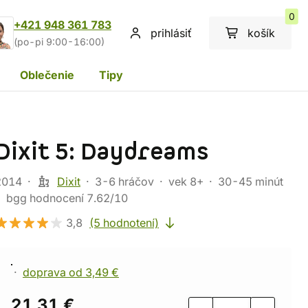
0
+421 948 361 783
prihlásiť
košík
(po-pi 9:00-16:00)
Oblečenie
Tipy
Dixit 5: Daydreams
2014
Dixit
3-6 hráčov
vek 8+
30-45 minút
bgg hodnocení 7.62/10
3,8
(5 hodnotení)
doprava od 3,49 €
21,31 €