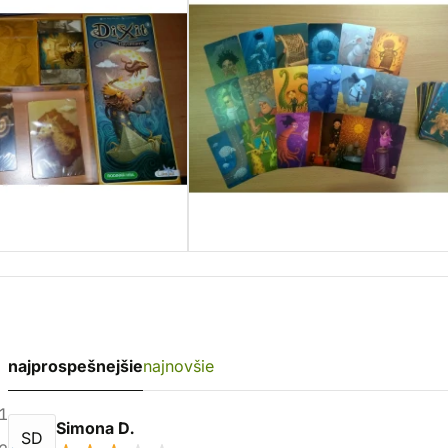
najprospešnejšie
najnovšie
1
Simona D.
SD