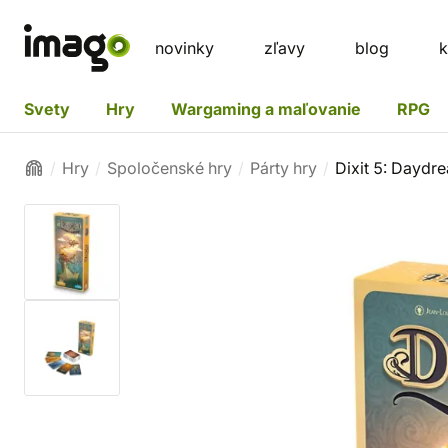
novinky
zľavy
blog
k
Svety
Hry
Wargaming a maľovanie
RPG
Hry
Spoločenské hry
Párty hry
Dixit 5: Daydr