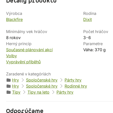
Detaily produktu
Výrobca
Rodina
Blackfire
Dixit
Minimálny vek hráčov
Počet hráčov
8 rokov
3-6
Herný princíp
Parametre
Současné plánování akcí
Váha: 370 g
Volby
Vyprávění příběhů
Zaradené v kategóriách
Hry
Spoločenské hry
Párty hry
Hry
Spoločenské hry
Rodinné hry
Tipy
Tipy na leto
Párty hry
Odporúčame