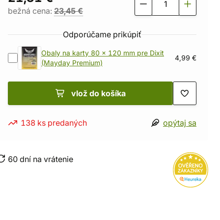
bežná cena:
23,45 €
Odporúčame prikúpiť
Obaly na karty 80 x 120 mm pre Dixit
4,99 €
(Mayday Premium)
vlož do košíka
138 ks predaných
opýtaj sa
60 dní na vrátenie