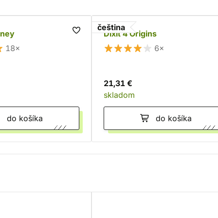
čeština
rney
Dixit 4 Origins
18×
6×
21,31 €
skladom
do košíka
do košíka