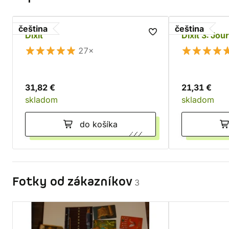
čeština
čeština
Dixit
Dixit 3: Jou
27×
31,82 €
21,31 €
skladom
skladom
do košíka
Fotky od zákazníkov
3