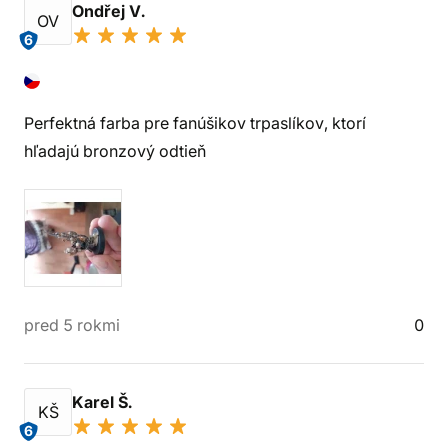
Ondřej V.
OV
6
Perfektná farba pre fanúšikov trpaslíkov, ktorí
hľadajú bronzový odtieň
pred 5 rokmi
0
Karel Š.
KŠ
6