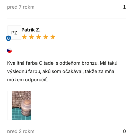
pred 7 rokmi
1
Patrik Z.
PZ
6
Kvalitná farba Citadel s odtieňom bronzu. Má takú
výslednú farbu, akú som očakával, takže za mňa
môžem odporučiť.
pred 2 rokmi
0