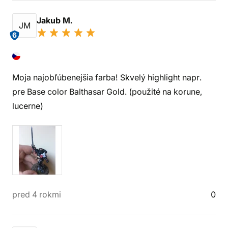
Jakub M.
JM
6
Moja najobľúbenejšia farba! Skvelý highlight napr.
pre Base color Balthasar Gold. (použité na korune,
lucerne)
pred 4 rokmi
0