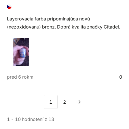
Layerovacia farba pripomínajúca novú
(nezoxidovanú) bronz. Dobrá kvalita značky Citadel.
pred 6 rokmi
0
1
2
1
-
10
hodnotení
z
13