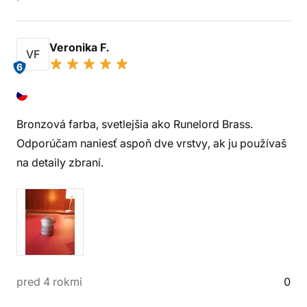
Veronika F.
VF
6
Bronzová farba, svetlejšia ako Runelord Brass.
Odporúčam naniesť aspoň dve vrstvy, ak ju používaš
na detaily zbraní.
pred 4 rokmi
0