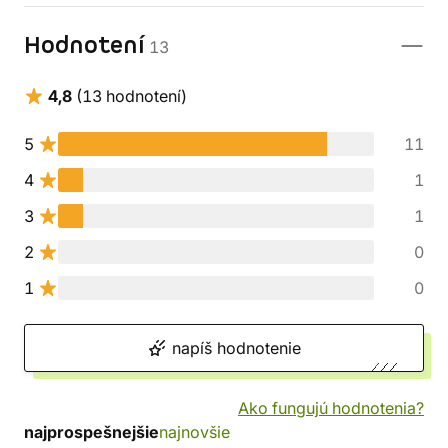
Hodnotení
13
4,8
(13 hodnotení)
5
11
4
1
3
1
2
0
1
0
napíš hodnotenie
Ako fungujú hodnotenia?
najprospešnejšie
najnovšie