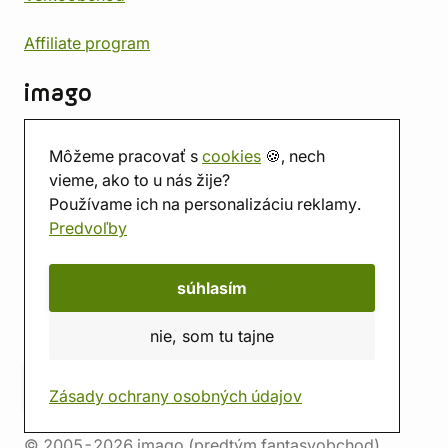
Affiliate program
imago
Kontakt
Môžeme pracovať s
cookies
🍪, nech
Predajňa
vieme, ako to u nás žije?
Herňa
Používame ich na personalizáciu reklamy.
O nás
Predvoľby
Hodnotenie obchodu
Darčekové poukážky
Kalendár
súhlasím
imago.blog
nie, som tu tajne
Zásady ochrany osobných údajov
© 2005-2026 imago (predtým fantasyobchod)