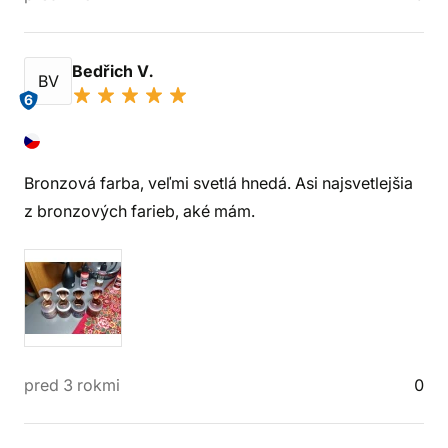
Bedřich V.
BV
6
Bronzová farba, veľmi svetlá hnedá. Asi najsvetlejšia
z bronzových farieb, aké mám.
pred 3 rokmi
0