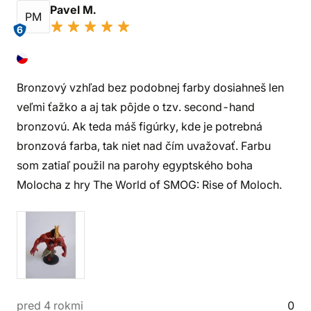
Pavel M.
PM
6
Bronzový vzhľad bez podobnej farby dosiahneš len
veľmi ťažko a aj tak pôjde o tzv. second-hand
bronzovú. Ak teda máš figúrky, kde je potrebná
bronzová farba, tak niet nad čím uvažovať. Farbu
som zatiaľ použil na parohy egyptského boha
Molocha z hry The World of SMOG: Rise of Moloch.
pred 4 rokmi
0