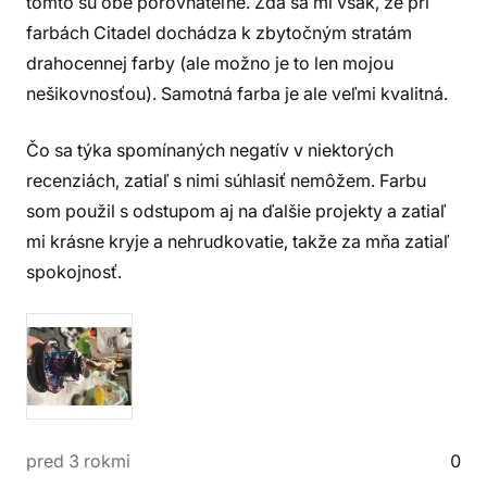
tomto sú obe porovnateľné. Zdá sa mi však, že pri
farbách Citadel dochádza k zbytočným stratám
drahocennej farby (ale možno je to len mojou
nešikovnosťou). Samotná farba je ale veľmi kvalitná.
Čo sa týka spomínaných negatív v niektorých
recenziách, zatiaľ s nimi súhlasiť nemôžem. Farbu
som použil s odstupom aj na ďalšie projekty a zatiaľ
mi krásne kryje a nehrudkovatie, takže za mňa zatiaľ
spokojnosť.
pred 3 rokmi
0