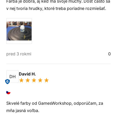
Farba je dobrá, aj keď má svoje muchy. Dosť často sa
v nej tvoria hrudky, ktoré treba poriadne rozmiešať.
pred 3 rokmi
0
David H.
DH
6
Skvelé farby od GamesWorkshop, odporúčam, za
mňa jasná voľba.