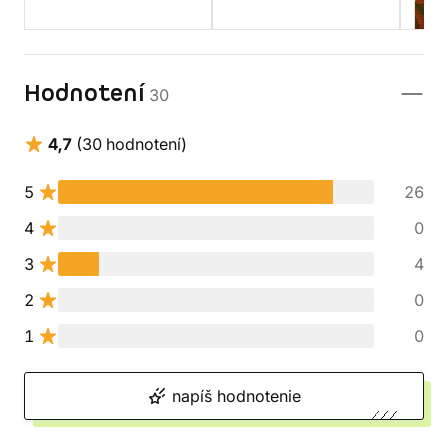
Hodnotení
30
4,7
(30 hodnotení)
5
26
4
0
3
4
2
0
1
0
napíš hodnotenie