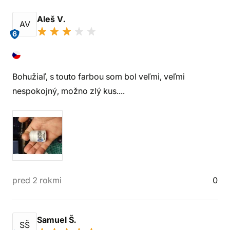
Aleš V.
AV
6
Bohužiaľ, s touto farbou som bol veľmi, veľmi
nespokojný, možno zlý kus....
pred 2 rokmi
0
Samuel Š.
SŠ