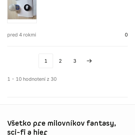
pred 4 rokmi
0
1
2
3
1
-
10
hodnotení
z
30
Informácie o obchode
Všetko pre milovníkov fantasy,
sci-fi a hier