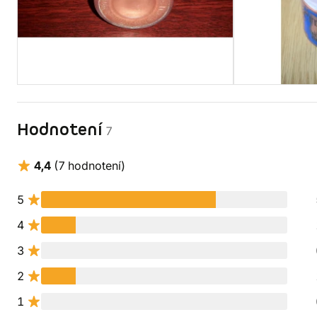
Hodnotení
7
4,4
(7 hodnotení)
5
4
3
2
1