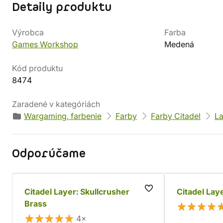
Detaily produktu
Výrobca
Farba
Games Workshop
Medená
Kód produktu
8474
Zaradené v kategóriách
Wargaming, farbenie
Farby
Farby Citadel
La
Odporúčame
Citadel Layer: Skullcrusher
Citadel Lay
Brass
4×