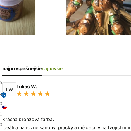
najprospešnejšie
najnovšie
5
Lukáš W.
LW
1
6
0
1
Krásna bronzová farba.
0
Ideálna na rôzne kanóny, pracky a iné detaily na tvojich min