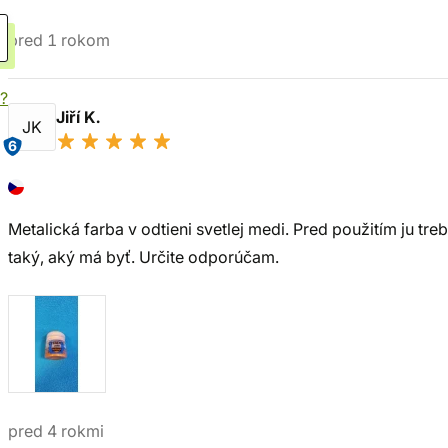
pred 1 rokom
?
Jiří K.
JK
6
Metalická farba v odtieni svetlej medi. Pred použitím ju tr
taký, aký má byť. Určite odporúčam.
pred 4 rokmi