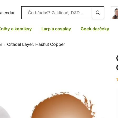
Vyhľadávanie
alendár
Knihy a komiksy
Larp a cosplay
Geek darčeky
er
Citadel Layer: Hashut Copper