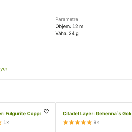
Parametre
Objem: 12 ml
Váha: 24 g
yer
er: Fulgurite Copper
Citadel Layer: Gehenna´s Gol
1×
8×