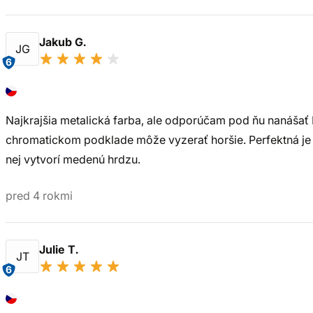
Jakub G.
JG
6
Najkrajšia metalická farba, ale odporúčam pod ňu nanáša
chromatickom podklade môže vyzerať horšie. Perfektná je v
nej vytvorí medenú hrdzu.
pred 4 rokmi
Julie T.
JT
6