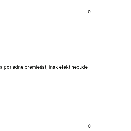
0
eba poriadne premiešať, inak efekt nebude
0