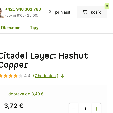
0
+421 948 361 783
prihlásiť
košík
(po-pi 9:00-16:00)
Oblečenie
Tipy
Citadel Layer: Hashut
Copper
4,4
(7 hodnotení)
doprava od 3,49 €
3,72 €