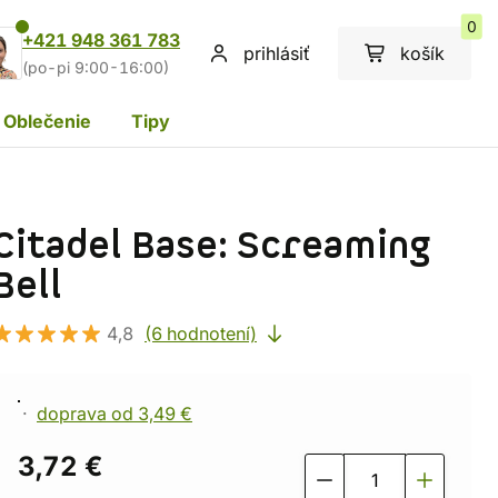
0
+421 948 361 783
prihlásiť
košík
(po-pi 9:00-16:00)
Oblečenie
Tipy
Citadel Base: Screaming
Bell
4,8
(6 hodnotení)
doprava od 3,49 €
3,72 €