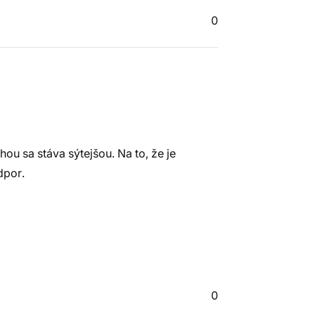
0
hou sa stáva sýtejšou. Na to, že je
dpor.
0