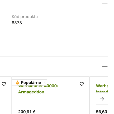
Kód produktu
8378
Populárne
Warhammer 40000:
Warhamm
Armageddon
Introduct
209,91 €
56,63 €