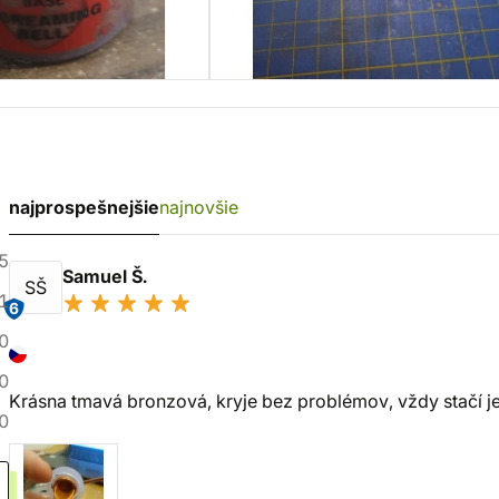
najprospešnejšie
najnovšie
5
Samuel Š.
SŠ
1
6
0
0
Krásna tmavá bronzová, kryje bez problémov, vždy stačí jed
0