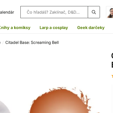
Vyhľadávanie
alendár
Knihy a komiksy
Larp a cosplay
Geek darčeky
e
Citadel Base: Screaming Bell