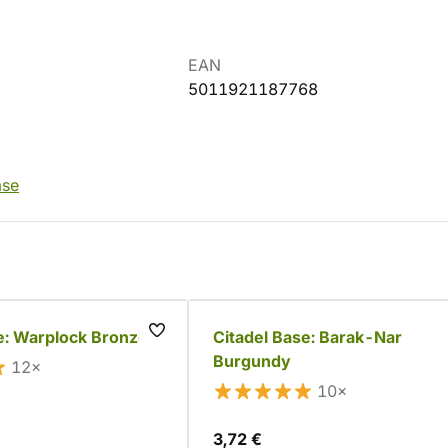
EAN
5011921187768
ase
e: Warplock Bronze
Citadel Base: Barak-Nar
Burgundy
12×
10×
3,72 €