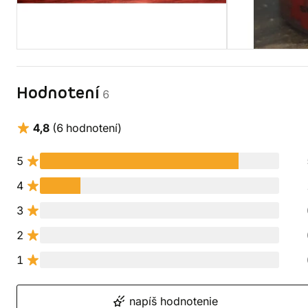
Hodnotení
6
4,8
(6 hodnotení)
5
4
3
2
1
napíš hodnotenie