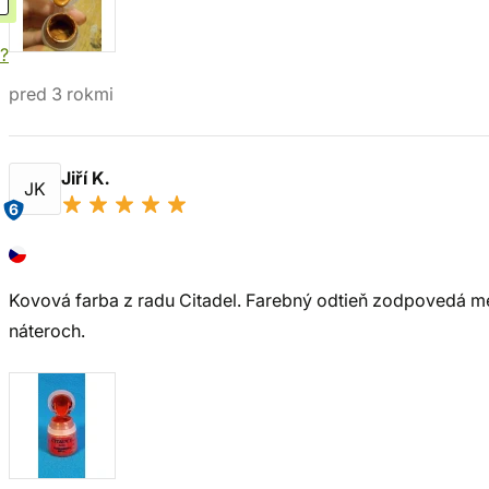
?
pred 3 rokmi
Jiří K.
JK
6
Kovová farba z radu Citadel. Farebný odtieň zodpovedá me
náteroch.