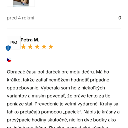
pred 4 rokmi
0
Petra M.
PM
2
Obracač času bol darček pre moju dcéru. Má ho
krátko, takže zatiaľ nemôžem hodnotiť prípadné
opotrebovanie. Vyberala som ho z niekoľkých
variantov a musím povedať, že práve tento za tie
peniaze stál. Prevedenie je veľmi vydarené. Kruhy sa
ľahko pretáčajú pomocou „paciek“. Nápis je krásny a
presýpacie hodiny skutočné, nie len dve bodky ako
pri iných replikách. Skrinka je praktický kúsok a