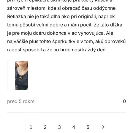
zároveň miestom, kde si obracač času oddýchne.
Retiazka nie je taká dlhá ako pri origináli, napriek
tomu pôsobí veľmi dobre a mám pocit, že táto dĺžka
je pre moju dcéru dokonca viac vyhovujúca. Ale
najväčšie plus tohto šperku tkvie v tom, akú obrovskú
radosť spôsobil a že ho hrdo nosí každý deň.
pred 5 rokmi
0
1
2
3
4
5