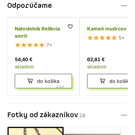
Odporúčame
Náhrdelník Relikvia
Kameň mudrcov
smrti
5×
7×
54,40 €
62,81 €
skladom
skladom
do košíka
do košíka
Fotky od zákazníkov
18