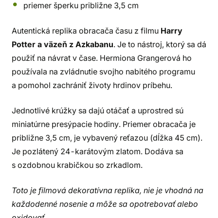
priemer šperku približne 3,5 cm
Autentická replika obracača času z filmu
Harry
Potter a väzeň z Azkabanu
. Je to nástroj, ktorý sa dá
použiť na návrat v čase. Hermiona Grangerová ho
používala na zvládnutie svojho nabitého programu
a pomohol zachrániť životy hrdinov príbehu.
Jednotlivé krúžky sa dajú otáčať a uprostred sú
miniatúrne presýpacie hodiny. Priemer obracača je
približne 3,5 cm, je vybavený reťazou (dĺžka 45 cm).
Je pozlátený 24-karátovým zlatom. Dodáva sa
s ozdobnou krabičkou so zrkadlom.
Toto je filmová dekoratívna replika, nie je vhodná na
každodenné nosenie a môže sa opotrebovať alebo
oxidovať.