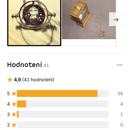
Hodnotení
41
4,9
(41 hodnotení)
5
36
4
4
3
1
2
0