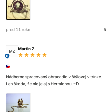
pred 11 rokmi
5
Martin Z.
MZ
6
Nádherne spracovaný obracadlo v štýlovej vitrínke.
Len škoda, že nie je aj s Hermionou ;-D