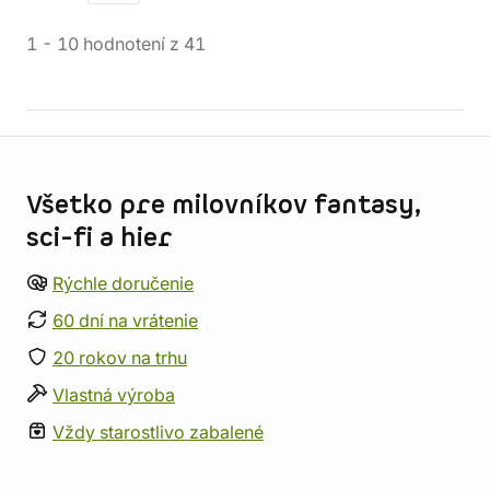
1
-
10
hodnotení
z
41
Informácie o obchode
Všetko pre milovníkov fantasy,
sci-fi a hier
Rýchle doručenie
60 dní na vrátenie
20 rokov na trhu
Vlastná výroba
Vždy starostlivo zabalené