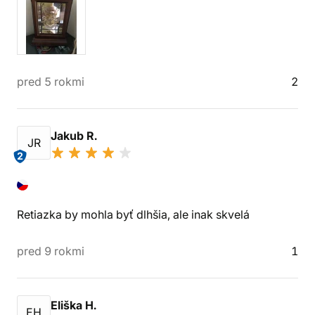
pred 5 rokmi
2
Jakub R.
JR
2
Retiazka by mohla byť dlhšia, ale inak skvelá
pred 9 rokmi
1
Eliška H.
EH