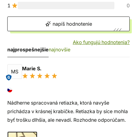
1
0
napíš hodnotenie
Ako fungujú hodnotenia?
najprospešnejšie
najnovšie
Marie S.
MS
6
Nádherne spracovaná retiazka, ktorá navyše
prichádza v krásnej krabičke. Retiazka by síce mohla
byť trošku dlhšia, ale nevadí. Rozhodne odporúčam.