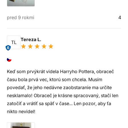
pred 9 rokmi
4
Tereza L.
TL
6
Keď som prvýkrát videla Harryho Pottera, obraceč
času bola prvá vec, ktorú som chcela. Musím
povedať, že jeho nedávne zaobstaranie ma určite
nesklamalo! Obraceč je krásne spracovaný, stačí len
zatočiť a vrátiť sa späť v čase... Len pozor, aby ťa
nikto nevidel!