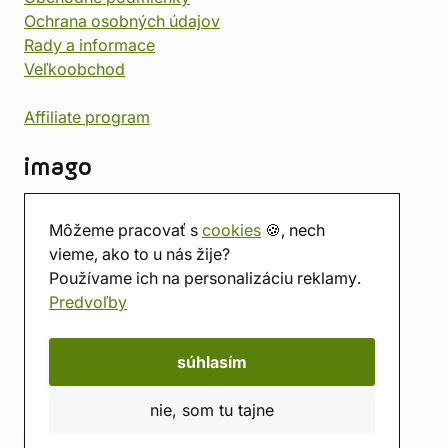
Ochrana osobných údajov
Rady a informace
Veľkoobchod
Affiliate program
imago
Kontakt
Môžeme pracovať s
cookies
🍪, nech
Predajňa
vieme, ako to u nás žije?
Herňa
Používame ich na personalizáciu reklamy.
O nás
Predvoľby
Hodnotenie obchodu
Darčekové poukážky
Kalendár
súhlasím
imago.blog
nie, som tu tajne