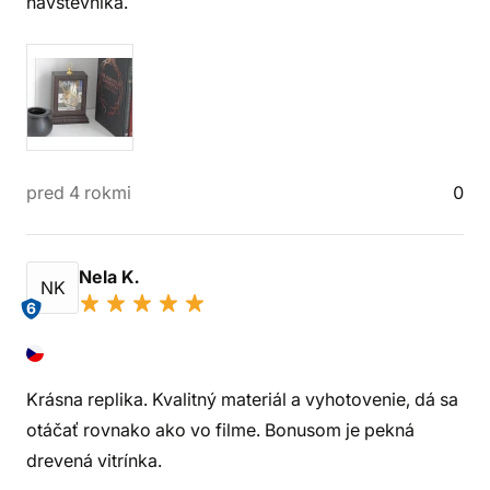
návštevníka.
pred 4 rokmi
0
Nela K.
NK
6
Krásna replika. Kvalitný materiál a vyhotovenie, dá sa
otáčať rovnako ako vo filme. Bonusom je pekná
drevená vitrínka.