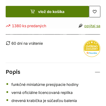
vlož do košíka
1380 ks predaných
opýtaj sa
60 dní na vrátenie
Popis
funkčné miniatúrne presýpacie hodiny
verná oficiálne licencovaná replika
drevená krabička je súčasťou balenia