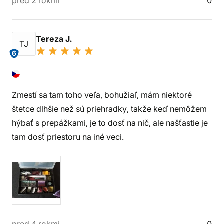
pred 2 rokmi
0
Tereza J.
TJ
6
Zmestí sa tam toho veľa, bohužiaľ, mám niektoré
štetce dlhšie než sú priehradky, takže keď nemôžem
hýbať s prepážkami, je to dosť na nič, ale našťastie je
tam dosť priestoru na iné veci.