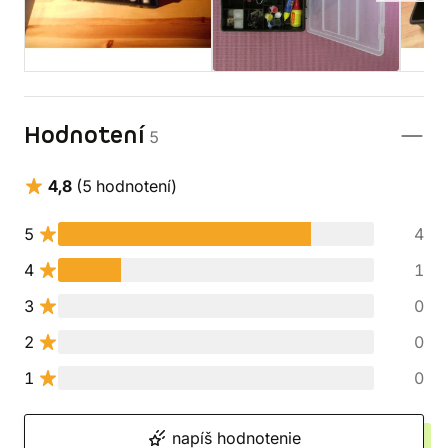
Hodnotení
5
4,8
(5 hodnotení)
5
4
4
1
3
0
2
0
1
0
napíš hodnotenie