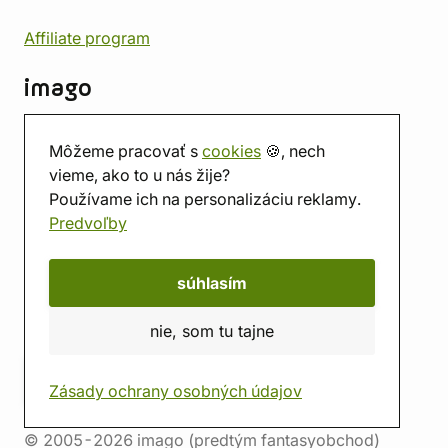
Affiliate program
imago
Kontakt
Môžeme pracovať s
cookies
🍪, nech
Predajňa
vieme, ako to u nás žije?
Herňa
Používame ich na personalizáciu reklamy.
O nás
Predvoľby
Hodnotenie obchodu
Darčekové poukážky
Kalendár
súhlasím
imago.blog
nie, som tu tajne
Zásady ochrany osobných údajov
© 2005-2026 imago (predtým fantasyobchod)