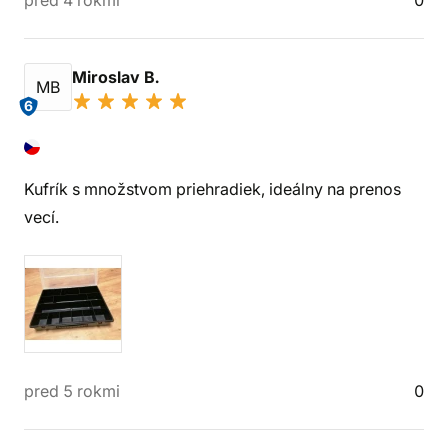
pred 4 rokmi
0
Miroslav B.
MB
6
Kufrík s množstvom priehradiek, ideálny na prenos
vecí.
pred 5 rokmi
0