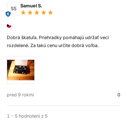
Samuel S.
SS
6
Dobrá škatuľa. Priehradky pomáhajú udržať veci
rozdelené. Za takú cenu určite dobrá voľba.
pred 9 rokmi
0
1
-
5
hodnotení
z
5