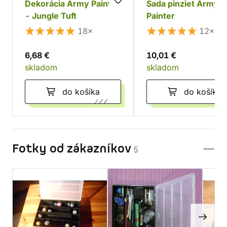
Dekorácia Army Painter
Sada pinziet Army
- Jungle Tuft
Painter
18×
12×
6,68 €
10,01 €
skladom
skladom
do košíka
do košíka
Fotky od zákazníkov
5