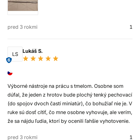
pred 3 rokmi
1
Lukáš S.
LS
6
Výborné nástroje na prácu s tmelom. Osobne som
dúfal, že jeden z hrotov bude plochý tenký pechovací
(do spojov dvoch častí miniatúr), čo bohužiaľ nie je. V
ruke sú dosť cítiť, čo mne osobne vyhovuje, ale verím,
že sa nájdu ľudia, ktorí by ocenili ľahšie vyhotovenie.
pred 3 rokmi
1