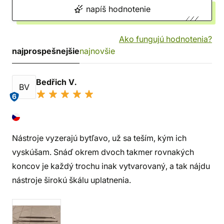
napíš hodnotenie
Ako fungujú hodnotenia?
najprospešnejšie
najnovšie
Bedřich V.
BV
6
Nástroje vyzerajú bytľavo, už sa teším, kým ich
vyskúšam. Snáď okrem dvoch takmer rovnakých
koncov je každý trochu inak vytvarovaný, a tak nájdu
nástroje širokú škálu uplatnenia.