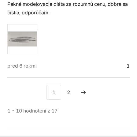
Pekné modelovacie dláta za rozumnú cenu, dobre sa
čistia, odporúčam.
pred 6 rokmi
1
1
2
1
-
10
hodnotení
z
17