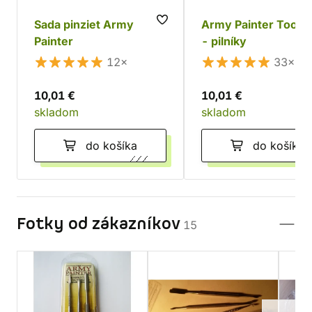
Sada pinziet Army
Army Painter Tool Fi
Painter
- pilníky
12×
33×
10,01 €
10,01 €
skladom
skladom
do košíka
do košíka
Fotky od zákazníkov
15