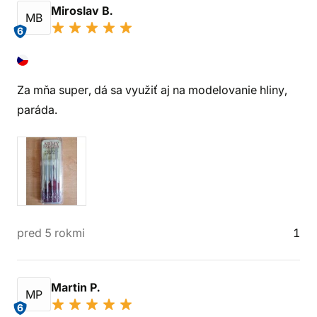
Miroslav B.
MB
6
Za mňa super, dá sa využiť aj na modelovanie hliny,
paráda.
pred 5 rokmi
1
Martin P.
MP
6