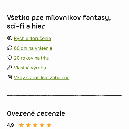
Informácie o obchode
Všetko pre milovníkov fantasy,
sci-fi a hier
Rýchle doručenie
60 dní na vrátenie
20 rokov na trhu
Vlastná výroba
Vždy starostlivo zabalené
Overené recenzie
4,9