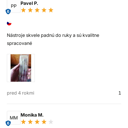
Pavel P.
PP
6
Nástroje skvele padnú do ruky a sú kvalitne
spracované
pred 4 rokmi
1
Monika M.
MM
6