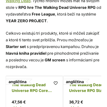
Walking Dead
. Týchto hrdinov môžeš mať na svojom
stole v
RPG hre
The Walking Dead Universe RPG
od
vydavateľstva
Free League
, ktorá beží na systéme
YEAR ZERO PROJECT
.
Celkovo existujú tri produkty, ktoré si môžeš zakúpiť
a ktoré ti tento svet priblížia. Prvou možnosťou je
Starter set
s predpripravenou kampaňou. Druhou je
hlavná kniha pravidiel
pre plnohodnotné prežívanie
a poslednou vecou je
GM screen
s informáciami pre
rozprávača.
angličtina
angličtina
The Walking Dead
The Walking Dead
Universe RPG Core
Universe RPG Start
Rules
Set
47,56 €
36,72 €