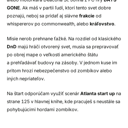
GONE
. Ak máš v partii ľudí, ktorí tento svet dobre
poznajú, neboj sa pridať aj slávne
frakcie
od
whispererov po commonwealth, alebo
kráľovstvo
.
Misie nerob prehnane ťažké. Na rozdiel od klasického
DnD
majú hráči otvorený svet, musia sa prepravovať
po obrej mape o veľkosti amerického štátu
a prehľadávať budovy na zásoby. V jednom kuse im
pritom hrozí nebezpečenstvo od zombíkov alebo
iných nepriateľov.
Na štart odporúčam využiť scenár
Atlanta start up
na
strane 125 v hlavnej knihe, kde pracuješ s neustále sa
pohybujúcimi hordami zombíkov.