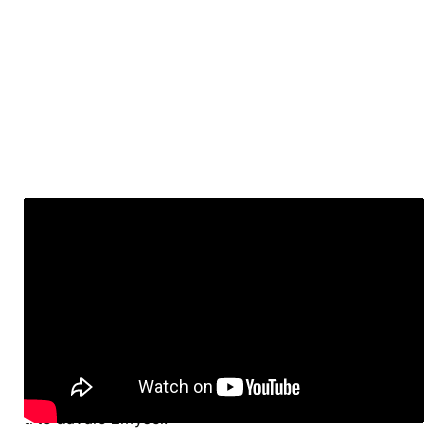
Záverečné hodnotenie a verdikt
Zakúpenie Starter setu mi ako rozprávačovi veľmi
uľahčilo rozhodovanie v mnohých situáciách. Hlavná
kniha pravidiel je nesmierne zábavná, aj keď sú v nej
niektoré dôležité informácie občas trochu skryté a je
potrebné prečítať si stranu znova a dôkladnejšie, aby
ti to dávalo zmysel.