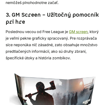
nemôžeš plnohodnotne začať.
3. GM Screen – Užitočný pomocník
pri hre
Poslednou vecou od Free League je
GM screen
, ktorý
je veľmi pekne graficky spracovaný. Pre rozprávača
síce neponúka nič zásadné, zato obsahuje množstvo
predtlačených informácií, ako sú druhy zbraní,
špecifické útoky a história zombíkov.