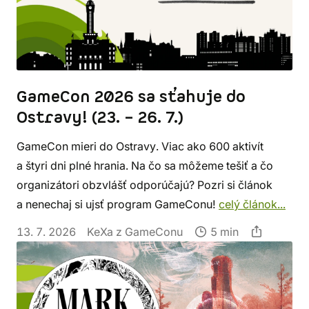
GameCon 2026 sa sťahuje do
Ostravy! (23. – 26. 7.)
GameCon mieri do Ostravy. Viac ako 600 aktivít
a štyri dni plné hrania. Na čo sa môžeme tešiť a čo
organizátori obzvlášť odporúčajú? Pozri si článok
a nenechaj si ujsť program GameConu!
celý článok...
13. 7. 2026
KeXa z GameConu
5 min