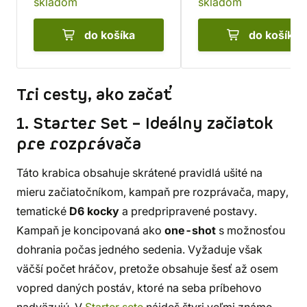
skladom
skladom
do košíka
do košíka
Tri cesty, ako začať
1. Starter Set – Ideálny začiatok
pre rozprávača
Táto krabica obsahuje skrátené pravidlá ušité na
mieru začiatočníkom, kampaň pre rozprávača, mapy,
tematické
D6 kocky
a predpripravené postavy.
Kampaň je koncipovaná ako
one-shot
s možnosťou
dohrania počas jedného sedenia. Vyžaduje však
väčší počet hráčov, pretože obsahuje šesť až osem
vopred daných postáv, ktoré na seba príbehovo