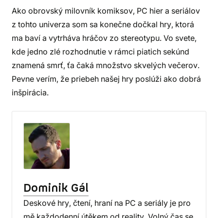
Ako obrovský milovník komiksov, PC hier a seriálov
z tohto univerza som sa konečne dočkal hry, ktorá
ma baví a vytrháva hráčov zo stereotypu. Vo svete,
kde jedno zlé rozhodnutie v rámci piatich sekúnd
znamená smrť, ťa čaká množstvo skvelých večerov.
Pevne verím, že priebeh našej hry poslúži ako dobrá
inšpirácia.
Dominik Gál
Deskové hry, čtení, hraní na PC a seriály je pro
mě každodenní útěkem od reality. Volný čas se