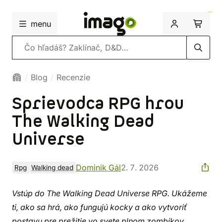
menu
Vyhľadávanie
Blog
Recenzie
Sprievodca RPG hrou
The Walking Dead
Universe
Dominik Gál
2. 7. 2026
Rpg
Walking dead
Vstúp do The Walking Dead Universe RPG. Ukážeme
ti, ako sa hrá, ako fungujú kocky a ako vytvoriť
postavu pre prežitie vo svete plnom zombíkov.