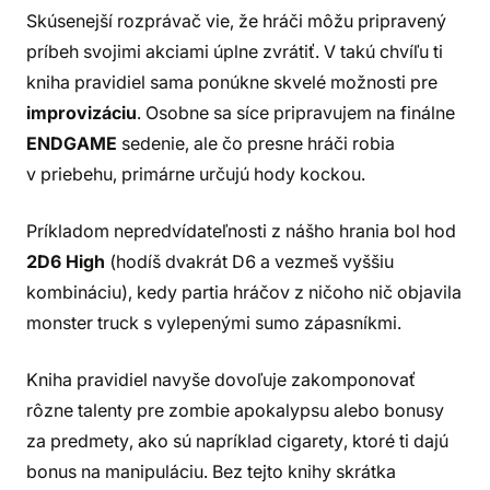
Skúsenejší rozprávač vie, že hráči môžu pripravený
príbeh svojimi akciami úplne zvrátiť. V takú chvíľu ti
kniha pravidiel sama ponúkne skvelé možnosti pre
improvizáciu
. Osobne sa síce pripravujem na finálne
ENDGAME
sedenie, ale čo presne hráči robia
v priebehu, primárne určujú hody kockou.
Príkladom nepredvídateľnosti z nášho hrania bol hod
2D6 High
(hodíš dvakrát D6 a vezmeš vyššiu
kombináciu), kedy partia hráčov z ničoho nič objavila
monster truck s vylepenými sumo zápasníkmi.
Kniha pravidiel navyše dovoľuje zakomponovať
rôzne talenty pre zombie apokalypsu alebo bonusy
za predmety, ako sú napríklad cigarety, ktoré ti dajú
bonus na manipuláciu. Bez tejto knihy skrátka