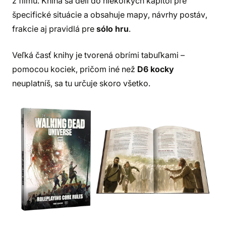
z filmu. Kniha sa delí do niekoľkých kapitol pre
špecifické situácie a obsahuje mapy, návrhy postáv,
frakcie aj pravidlá pre
sólo hru
.
Veľká časť knihy je tvorená obrími tabuľkami –
pomocou kociek, pričom iné než
D6 kocky
neuplatníš, sa tu určuje skoro všetko.