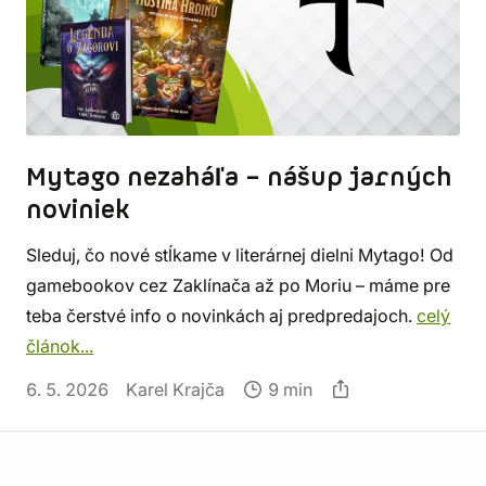
Mytago nezaháľa – nášup jarných
noviniek
Sleduj, čo nové stĺkame v literárnej dielni Mytago! Od
gamebookov cez Zaklínača až po Moriu – máme pre
teba čerstvé info o novinkách aj predpredajoch.
celý
článok...
6. 5. 2026
Karel Krajča
9 min
Informácie o obchode