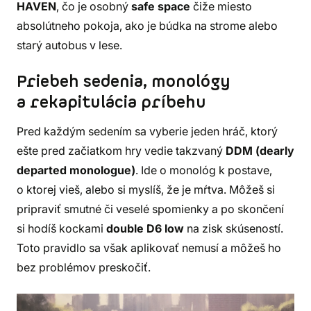
HAVEN
, čo je osobný
safe space
čiže miesto
absolútneho pokoja, ako je búdka na strome alebo
starý autobus v lese.
Priebeh sedenia, monológy
a rekapitulácia príbehu
Pred každým sedením sa vyberie jeden hráč, ktorý
ešte pred začiatkom hry vedie takzvaný
DDM (dearly
departed monologue)
. Ide o monológ k postave,
o ktorej vieš, alebo si myslíš, že je mŕtva. Môžeš si
pripraviť smutné či veselé spomienky a po skončení
si hodíš kockami
double D6 low
na zisk skúseností.
Toto pravidlo sa však aplikovať nemusí a môžeš ho
bez problémov preskočiť.