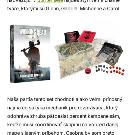
nadväzujú. V
Starter sete
nájdeš štyri veľmi známe
tváre, ktorými sú Glenn, Gabriel, Michonne a Carol.
Naša partia tento set zhodnotila ako veľmi prínosný,
najmä čo sa týka mechaník pre rozprávača, ktorý
odohráva zhruba päťdesiat percent kampane sám,
keďže musí koordinovať skupinu na vopred danej
mape s jasným príbehom. Osobne by som preto