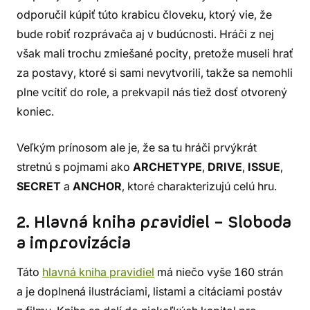
odporučil kúpiť túto krabicu človeku, ktorý vie, že
bude robiť rozprávača aj v budúcnosti. Hráči z nej
však mali trochu zmiešané pocity, pretože museli hrať
za postavy, ktoré si sami nevytvorili, takže sa nemohli
plne vcítiť do role, a prekvapil nás tiež dosť otvorený
koniec.
Veľkým prínosom ale je, že sa tu hráči prvýkrát
stretnú s pojmami ako
ARCHETYPE
,
DRIVE
,
ISSUE
,
SECRET
a
ANCHOR
, ktoré charakterizujú celú hru.
2. Hlavná kniha pravidiel – Sloboda
a improvizácia
Táto
hlavná kniha pravidiel
má niečo vyše 160 strán
a je doplnená ilustráciami, listami a citáciami postáv