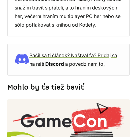
snažím trávit s přáteli, a to hraním deskových
her, večerní hraním multiplayer PC her nebo se
sólo poflakovat s knihou od Kotlety.
Páčil sa ti článok? Naštval ťa? Pridaj sa
na náš
Discord
a povedz nám to!
Mohlo by ťa tiež baviť