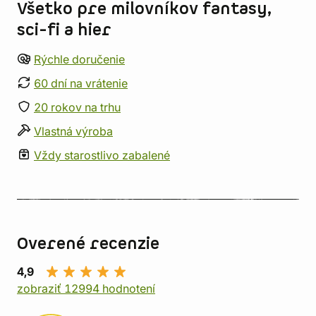
Všetko pre milovníkov fantasy,
sci-fi a hier
Rýchle doručenie
60 dní na vrátenie
20 rokov na trhu
Vlastná výroba
Vždy starostlivo zabalené
Overené recenzie
4,9
zobraziť 12994 hodnotení