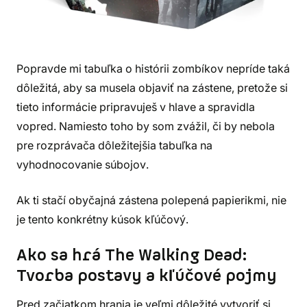
Popravde mi tabuľka o histórii zombíkov nepríde taká
dôležitá, aby sa musela objaviť na zástene, pretože si
tieto informácie pripravuješ v hlave a spravidla
vopred. Namiesto toho by som zvážil, či by nebola
pre rozprávača dôležitejšia tabuľka na
vyhodnocovanie súbojov.
Ak ti stačí obyčajná zástena polepená papierikmi, nie
je tento konkrétny kúsok kľúčový.
Ako sa hrá The Walking Dead:
Tvorba postavy a kľúčové pojmy
Pred začiatkom hrania je veľmi dôležité vytvoriť si