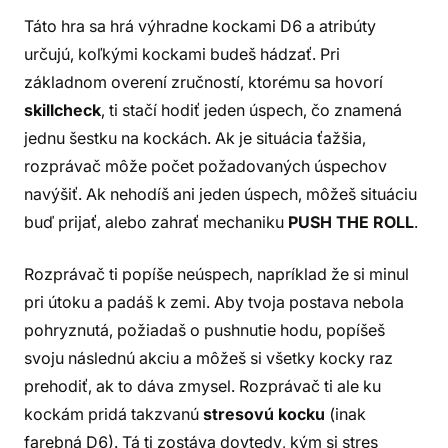
Táto hra sa hrá výhradne kockami D6 a atribúty
určujú, koľkými kockami budeš hádzať. Pri
základnom overení zručností, ktorému sa hovorí
skillcheck
, ti stačí hodiť jeden úspech, čo znamená
jednu šestku na kockách. Ak je situácia ťažšia,
rozprávač môže počet požadovaných úspechov
navýšiť. Ak nehodíš ani jeden úspech, môžeš situáciu
buď prijať, alebo zahrať mechaniku
PUSH THE ROLL
.
Rozprávač ti popíše neúspech, napríklad že si minul
pri útoku a padáš k zemi. Aby tvoja postava nebola
pohryznutá, požiadaš o pushnutie hodu, popíšeš
svoju následnú akciu a môžeš si všetky kocky raz
prehodiť, ak to dáva zmysel. Rozprávač ti ale ku
kockám pridá takzvanú
stresovú kocku
(inak
farebná D6). Tá ti zostáva dovtedy, kým si stres