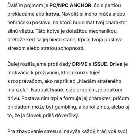
Ďalším pojmom je
PC/NPC ANCHOR
, čo s partiou
prekladáme ako
kotva
. Navolíš si iného hráča alebo
nehráčsku postavu, na ktorú bude mať tvoj charakter
silnú väzbu. Táto kotva je dôležitou mechanikou,
pretože keď sa jej niečo stane, trpí aj tvoja postava
stresom alebo stratou schopností.
Ďalej rozlišujeme protiklady
DRIVE
a
ISSUE
.
Drive
je
motivácia k prežívaniu, ktorú konzultuješ
s rozprávačom, ako napríklad „hľadám strateného
manžela“. Naopak
Issue
, čiže problém, je opakom
drivu. Postava ním trpí a formuje jej charakter, pričom
príkladom môže byť gambling, alkoholizmus, alebo aj
to, že je človek príliš dôverčivý.
Pre zbavovanie stresu si navyše každý hráč volí svoj