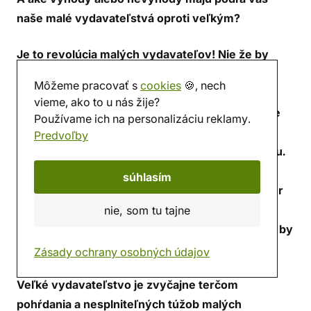
naše malé vydavateľstvá oproti veľkým?
Je to revolúcia malých vydavateľov! Nie že by
sme vzali do rúk vidly a halapartne, vtrhli do
Môžeme pracovať s
cookies
🍪, nech
chrámu veľkých hráčov na trhu a trochu rozbili
vieme, ako to u nás žije?
výzdobu. Snažíme sa prebojovať medzi nimi. Ale
Používame ich na personalizáciu reklamy.
vážne, podľa môjho názoru, v poslednej dobe
Predvoľby
rastie ich počet vďaka technologickému pokroku.
Teraz môžete veľa vecí robiť doma vo svojej
súhlasím
garáži, pretože si môžete kúpiť hardvér a softvér
a nájsť návody prakticky na všetko. Sci-fi
nie, som tu tajne
v reálnom živote. Bez technologického pokroku by
sme nemali šancu. Možno s halapartňou.
Zásady ochrany osobných údajov
Veľké vydavateľstvo je zvyčajne terčom
pohŕdania a nesplniteľných túžob malých