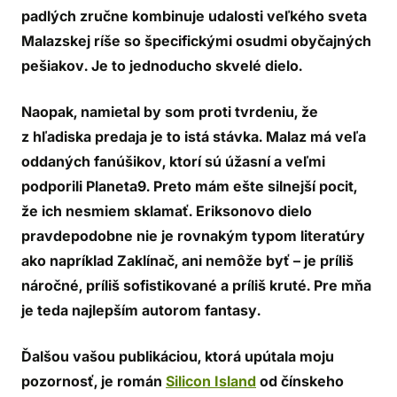
padlých zručne kombinuje udalosti veľkého sveta
Malazskej ríše so špecifickými osudmi obyčajných
pešiakov. Je to jednoducho skvelé dielo.
Naopak, namietal by som proti tvrdeniu, že
z hľadiska predaja je to istá stávka. Malaz má veľa
oddaných fanúšikov, ktorí sú úžasní a veľmi
podporili
Planeta9
. Preto mám ešte silnejší pocit,
že ich nesmiem sklamať. Eriksonovo dielo
pravdepodobne nie je rovnakým typom literatúry
ako napríklad Zaklínač, ani nemôže byť – je príliš
náročné, príliš sofistikované a príliš kruté. Pre mňa
je teda najlepším autorom fantasy.
Ďalšou vašou publikáciou, ktorá upútala moju
pozornosť, je román
Silicon Island
od čínskeho