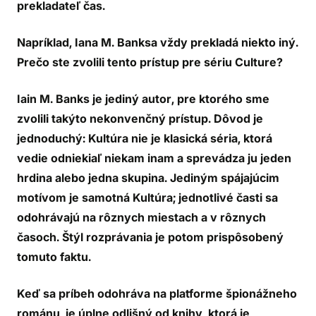
prekladateľ čas.
Napríklad, Iana M. Banksa vždy prekladá niekto iný.
Prečo ste zvolili tento prístup pre sériu Culture?
Iain M. Banks je jediný autor, pre ktorého sme
zvolili takýto nekonvenčný prístup. Dôvod je
jednoduchý: Kultúra nie je klasická séria, ktorá
vedie odniekiaľ niekam inam a sprevádza ju jeden
hrdina alebo jedna skupina. Jediným spájajúcim
motívom je samotná Kultúra; jednotlivé časti sa
odohrávajú na rôznych miestach a v rôznych
časoch. Štýl rozprávania je potom prispôsobený
tomuto faktu.
Keď sa príbeh odohráva na platforme špionážneho
románu, je úplne odlišný od knihy, ktorá je