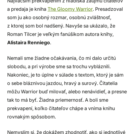
Najväčším prekvapením z hľadiska záujmu čitateľov
a predaja je kniha
The Gloomy Warrior
. Presadzoval
som ju ako osobný rozmar, osobnú zvláštnosť,
z ktorej som bol nadšený. Navyše sa ukázalo, že
Roman Tilcer je veľkým fanúšikom autora knihy,
Alistaira Renniego
.
Nemali sme žiadne očakávania, čo mi dalo určitú
slobodu, a pri výrobe sme sa trochu vybláznili.
Nakoniec, je to úplne v súlade s textom, ktorý je sám
o sebe bláznivou jazdou, hravý a surový. Čitatelia
môžu Warrior buď milovať, alebo nenávidieť, a presne
tak to má byť. Žiadna priemernosť. A boli sme
prekvapení, koľko čitateľov chápe a vníma knihu
rovnakým spôsobom.
Nemyslím si, že dokážem zhodnotiť, ako si jednotlivé