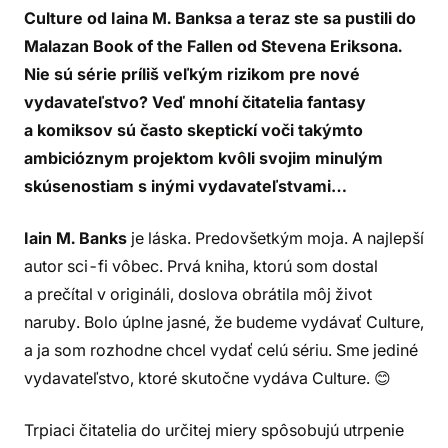
Culture od Iaina M. Banksa a teraz ste sa pustili do
Malazan Book of the Fallen od Stevena Eriksona.
Nie sú série príliš veľkým rizikom pre nové
vydavateľstvo? Veď mnohí čitatelia fantasy
a komiksov sú často skeptickí voči takýmto
ambicióznym projektom kvôli svojim minulým
skúsenostiam s inými vydavateľstvami…
Iain M. Banks
je láska. Predovšetkým moja. A najlepší
autor sci-fi vôbec. Prvá kniha, ktorú som dostal
a prečítal v origináli, doslova obrátila môj život
naruby. Bolo úplne jasné, že budeme vydávať Culture,
a ja som rozhodne chcel vydať celú sériu. Sme jediné
vydavateľstvo, ktoré skutočne vydáva Culture. 😊
Trpiaci čitatelia do určitej miery spôsobujú utrpenie