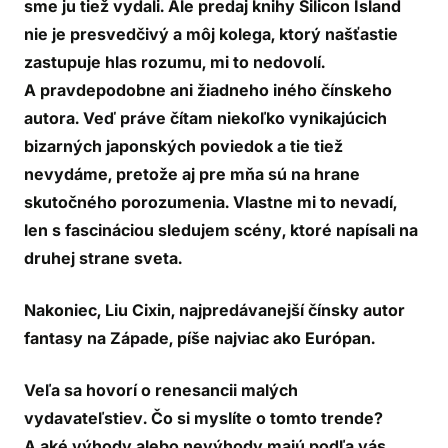
sme ju tiež vydali. Ale predaj knihy Silicon Island
nie je presvedčivý a môj kolega, ktorý našťastie
zastupuje hlas rozumu, mi to nedovolí.
A pravdepodobne ani žiadneho iného čínskeho
autora. Veď práve čítam niekoľko vynikajúcich
bizarných japonských poviedok a tie tiež
nevydáme, pretože aj pre mňa sú na hrane
skutočného porozumenia. Vlastne mi to nevadí,
len s fascináciou sledujem scény, ktoré napísali na
druhej strane sveta.
Nakoniec,
Liu Cixin
, najpredávanejší čínsky autor
fantasy na Západe, píše najviac ako Európan.
Veľa sa hovorí o renesancii malých
vydavateľstiev. Čo si myslíte o tomto trende?
A aké výhody alebo nevýhody majú podľa vás