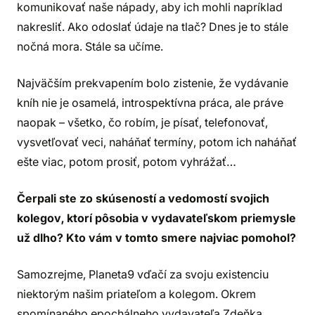
komunikovať naše nápady, aby ich mohli napríklad
nakresliť. Ako odoslať údaje na tlač? Dnes je to stále
nočná mora. Stále sa učíme.
Najväčším prekvapením bolo zistenie, že vydávanie
kníh nie je osamelá, introspektívna práca, ale práve
naopak – všetko, čo robím, je písať, telefonovať,
vysvetľovať veci, naháňať termíny, potom ich naháňať
ešte viac, potom prosiť, potom vyhrážať…
Čerpali ste zo skúseností a vedomostí svojich
kolegov, ktorí pôsobia v vydavateľskom priemysle
už dlho? Kto vám v tomto smere najviac pomohol?
Samozrejme, Planeta9 vďačí za svoju existenciu
niektorým našim priateľom a kolegom. Okrem
spomínaného epochálneho vydavateľa Zdeňka