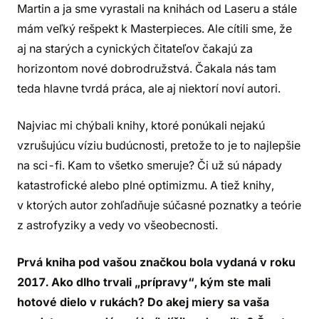
Martin a ja sme vyrastali na knihách od Laseru a stále
mám veľký rešpekt k Masterpieces. Ale cítili sme, že
aj na starých a cynických čitateľov čakajú za
horizontom nové dobrodružstvá. Čakala nás tam
teda hlavne tvrdá práca, ale aj niektorí noví autori.
Najviac mi chýbali knihy, ktoré ponúkali nejakú
vzrušujúcu víziu budúcnosti, pretože to je to najlepšie
na sci-fi. Kam to všetko smeruje? Či už sú nápady
katastrofické alebo plné optimizmu. A tiež knihy,
v ktorých autor zohľadňuje súčasné poznatky a teórie
z astrofyziky a vedy vo všeobecnosti.
Prvá kniha pod vašou značkou bola vydaná v roku
2017. Ako dlho trvali „prípravy“, kým ste mali
hotové dielo v rukách? Do akej miery sa vaša