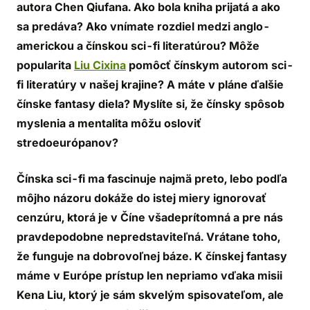
autora Chen Qiufana. Ako bola kniha prijatá a ako
sa predáva? Ako vnímate rozdiel medzi anglo-
americkou a čínskou sci-fi literatúrou? Môže
popularita
Liu Cixina
pomôcť čínskym autorom sci-
fi literatúry v našej krajine? A máte v pláne ďalšie
čínske fantasy diela? Myslíte si, že čínsky spôsob
myslenia a mentalita môžu osloviť
stredoeurópanov?
Čínska sci-fi ma fascinuje najmä preto, lebo podľa
môjho názoru dokáže do istej miery ignorovať
cenzúru, ktorá je v Číne všadeprítomná a pre nás
pravdepodobne nepredstaviteľná. Vrátane toho,
že funguje na dobrovoľnej báze. K čínskej fantasy
máme v Európe prístup len nepriamo vďaka misii
Kena Liu, ktorý je sám skvelým spisovateľom, ale