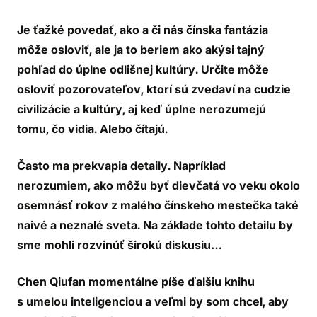
Je ťažké povedať, ako a či nás čínska fantázia
môže osloviť, ale ja to beriem ako akýsi tajný
pohľad do úplne odlišnej kultúry. Určite môže
osloviť pozorovateľov, ktorí sú zvedaví na cudzie
civilizácie a kultúry, aj keď úplne nerozumejú
tomu, čo vidia. Alebo čítajú.
Často ma prekvapia detaily. Napríklad
nerozumiem, ako môžu byť dievčatá vo veku okolo
osemnásť rokov z malého čínskeho mestečka také
naivé a neznalé sveta. Na základe tohto detailu by
sme mohli rozvinúť širokú diskusiu…
Chen Qiufan momentálne píše ďalšiu knihu
s umelou inteligenciou a veľmi by som chcel, aby