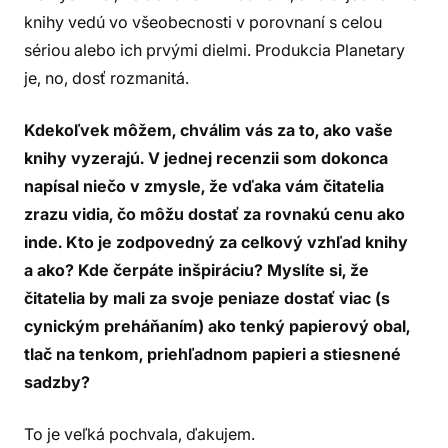
knihy vedú vo všeobecnosti v porovnaní s celou
sériou alebo ich prvými dielmi. Produkcia Planetary
je, no, dosť rozmanitá.
Kdekoľvek môžem, chválim vás za to, ako vaše
knihy vyzerajú. V jednej recenzii som dokonca
napísal niečo v zmysle, že vďaka vám čitatelia
zrazu vidia, čo môžu dostať za rovnakú cenu ako
inde. Kto je zodpovedný za celkový vzhľad knihy
a ako? Kde čerpáte inšpiráciu? Myslíte si, že
čitatelia by mali za svoje peniaze dostať viac (s
cynickým preháňaním) ako tenký papierový obal,
tlač na tenkom, priehľadnom papieri a stiesnené
sadzby?
To je veľká pochvala, ďakujem.