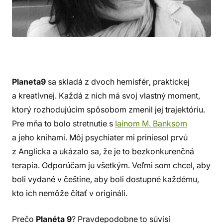
Planeta9
sa skladá z dvoch hemisfér, praktickej
a kreatívnej. Každá z nich má svoj vlastný moment,
ktorý rozhodujúcim spôsobom zmenil jej trajektóriu.
Pre mňa to bolo stretnutie s
Iainom M. Banksom
a jeho knihami. Môj psychiater mi priniesol prvú
z Anglicka a ukázalo sa, že je to bezkonkurenčná
terapia. Odporúčam ju všetkým. Veľmi som chcel, aby
boli vydané v češtine, aby boli dostupné každému,
kto ich nemôže čítať v origináli.
Prečo
Planéta 9
? Pravdepodobne to súvisí