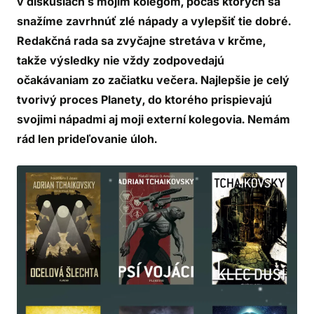
v diskusiách s mojím kolegom, počas ktorých sa
snažíme zavrhnúť zlé nápady a vylepšiť tie dobré.
Redakčná rada sa zvyčajne stretáva v krčme,
takže výsledky nie vždy zodpovedajú
očakávaniam zo začiatku večera. Najlepšie je celý
tvorivý proces Planety, do ktorého prispievajú
svojimi nápadmi aj moji externí kolegovia. Nemám
rád len prideľovanie úloh.