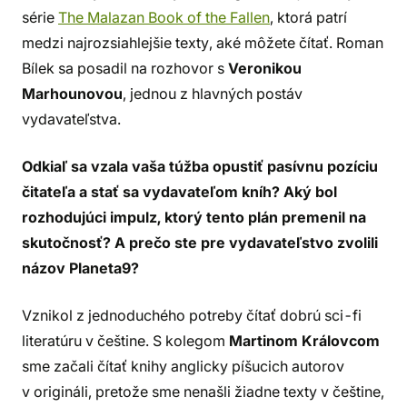
série
The Malazan Book of the Fallen
, ktorá patrí
medzi najrozsiahlejšie texty, aké môžete čítať. Roman
Bílek sa posadil na rozhovor s
Veronikou
Marhounovou
, jednou z hlavných postáv
vydavateľstva.
Odkiaľ sa vzala vaša túžba opustiť pasívnu pozíciu
čitateľa a stať sa vydavateľom kníh? Aký bol
rozhodujúci impulz, ktorý tento plán premenil na
skutočnosť? A prečo ste pre vydavateľstvo zvolili
názov Planeta9?
Vznikol z jednoduchého potreby čítať dobrú sci-fi
literatúru v češtine. S kolegom
Martinom Královcom
sme začali čítať knihy anglicky píšucich autorov
v origináli, pretože sme nenašli žiadne texty v češtine,