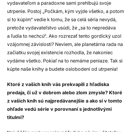
vydavateľom a paradoxne sami prehlbujú svoje
utrpenie. Postoj „Počkám, kým vyjde všetko, a potom
si to kúpim“ vedie k tomu, že sa celá séria nevydá,
pretože vydavateľstvo usúdi, že „sa to nepredáva
a ľudia to nechcú“. Ako rozrezať tento gordický uzol
vzájomnej závislosti? Neviem, ale planetárna rada na
začiatku svojej existencie rozhodla, že nakoniec
vydáme všetko. Pokiaľ na to nemáme peniaze. Tak si
kúpte naše knihy a budete oslobodení od utrpenia!
Ktoré z vašich kníh vás prekvapili z hľadiska
predaja, či už v dobrom alebo zlom zmysle? Ktoré
z vašich kníh sú najpredávanejšie a ako si v tomto
ohľade vedú série v porovnaní s jednotlivými
titulmi?