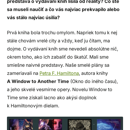
predstava o vydávaní kníh líšila od reality? Čo ste
sa museli naučiť a čo vás najviac prekvapilo alebo
vás stálo najviac úsilia?
Prvá kniha bola trochu omylom. Napriek tomu k nej
stále chovám vrelé city a vždy, keď ju čítam, ma
dojme. O vydávaní kníh sme nevedeli absolútne nič,
okrem toho, ako ich zabaliť do škatúľ. Mali sme
smiešne naivné predstavy. Naše smelé plány sa
zameriavali na
Petra F. Hamiltona
, autora knihy
A Window to Another Time
(Okno do iného času),
a jeho skvelé vesmírne opery. Novelu Window to
Time sme získali lacno ako akýsi doplnok
k Hamiltonovým dielam.