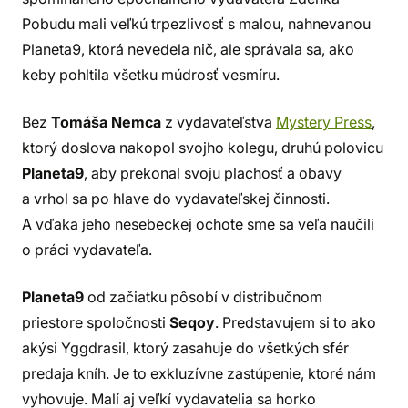
Pobudu mali veľkú trpezlivosť s malou, nahnevanou
Planeta9, ktorá nevedela nič, ale správala sa, ako
keby pohltila všetku múdrosť vesmíru.
Bez
Tomáša Nemca
z vydavateľstva
Mystery Press
,
ktorý doslova nakopol svojho kolegu, druhú polovicu
Planeta9
, aby prekonal svoju plachosť a obavy
a vrhol sa po hlave do vydavateľskej činnosti.
A vďaka jeho nesebeckej ochote sme sa veľa naučili
o práci vydavateľa.
Planeta9
od začiatku pôsobí v distribučnom
priestore spoločnosti
Seqoy
. Predstavujem si to ako
akýsi Yggdrasil, ktorý zasahuje do všetkých sfér
predaja kníh. Je to exkluzívne zastúpenie, ktoré nám
vyhovuje. Malí aj veľkí vydavatelia sa horko