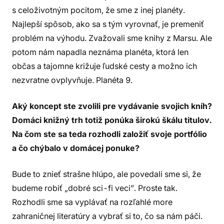
s celoživotným pocitom, že sme z inej planéty.
Najlepší spôsob, ako sa s tým vyrovnať, je premeniť
problém na výhodu. Zvažovali sme knihy z Marsu. Ale
potom nám napadla neznáma planéta, ktorá len
občas a tajomne križuje ľudské cesty a možno ich
nezvratne ovplyvňuje. Planéta 9.
Aký koncept ste zvolili pre vydávanie svojich kníh?
Domáci knižný trh totiž ponúka širokú škálu titulov.
Na čom ste sa teda rozhodli založiť svoje portfólio
a čo chýbalo v domácej ponuke?
Bude to znieť strašne hlúpo, ale povedali sme si, že
budeme robiť „dobré sci-fi veci”. Proste tak.
Rozhodli sme sa vyplávať na rozľahlé more
zahraničnej literatúry a vybrať si to, čo sa nám páči.