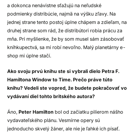
a dokonca nenávistne sťažujú na neľudské
podmienky distribúcie, najmä na výšku zľavy. Na
jednej strane tento postoj úplne chápem a zdieľam, na
druhej strane som rád, že distribútori robia prácu za
mňa. Pri myšlienke, že by som musel sám zásobovať
kníhkupectvá, sa mi robí nevoľno. Malý planetárny e-
shop mi úplne stačí.
Ako svoju prvú knihu ste si vybrali dielo Petra F.
Hamiltona Window to Time. Prečo práve túto
knihu? Vedeli ste vopred, že budete pokračovať vo
vydávaní diel tohto britského autora?
Áno,
Peter Hamilton
bol od začiatku pilierom nášho
vydavateľského plánu. Vesmírne opery sú
jednoducho skvelý žáner, ale nie je ľahké ich písať.