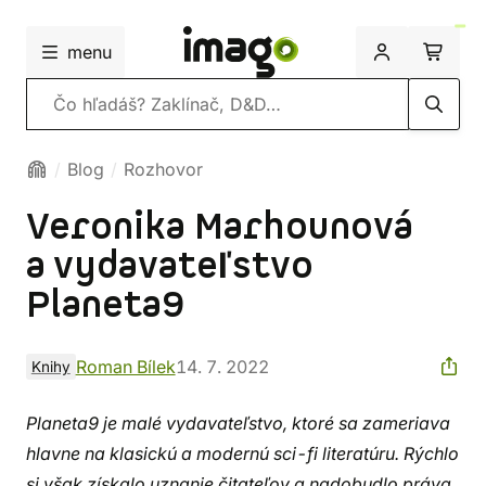
menu
Vyhľadávanie
Blog
Rozhovor
Veronika Marhounová
a vydavateľstvo
Planeta9
Roman Bílek
14. 7. 2022
Knihy
Planeta9 je malé vydavateľstvo, ktoré sa zameriava
hlavne na klasickú a modernú sci-fi literatúru. Rýchlo
si však získalo uznanie čitateľov a nadobudlo práva