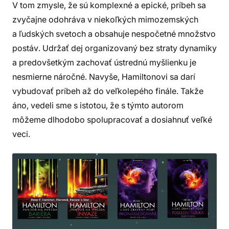
V tom zmysle, že sú komplexné a epické, príbeh sa
zvyčajne odohráva v niekoľkých mimozemských
a ľudských svetoch a obsahuje nespočetné množstvo
postáv. Udržať dej organizovaný bez straty dynamiky
a predovšetkým zachovať ústrednú myšlienku je
nesmierne náročné. Navyše, Hamiltonovi sa darí
vybudovať príbeh až do veľkolepého finále. Takže
áno, vedeli sme s istotou, že s týmto autorom
môžeme dlhodobo spolupracovať a dosiahnuť veľké
veci.