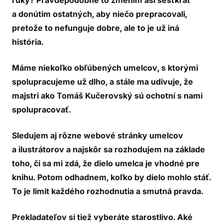
ruky? Pravdepodobne to zmením asi šesťkrát
a donútim ostatných, aby niečo prepracovali,
pretože to nefunguje dobre, ale to je už iná
história.
Máme niekoľko obľúbených umelcov, s ktorými
spolupracujeme už dlho, a stále ma udivuje, že
majstri ako Tomáš Kučerovský sú ochotní s nami
spolupracovať.
Sledujem aj rôzne webové stránky umelcov
a ilustrátorov a najskôr sa rozhodujem na základe
toho, či sa mi zdá, že dielo umelca je vhodné pre
knihu. Potom odhadnem, koľko by dielo mohlo stáť.
To je limit každého rozhodnutia a smutná pravda.
Prekladateľov si tiež vyberáte starostlivo. Aké