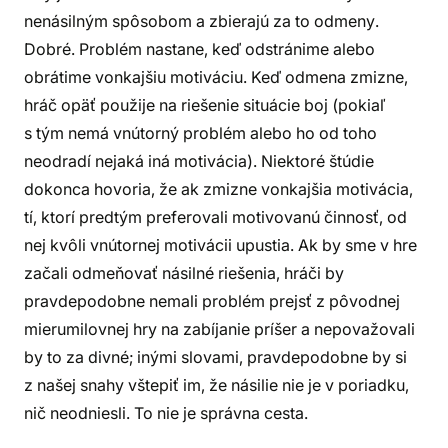
nenásilným spôsobom a zbierajú za to odmeny.
Dobré. Problém nastane, keď odstránime alebo
obrátime vonkajšiu motiváciu. Keď odmena zmizne,
hráč opäť použije na riešenie situácie boj (pokiaľ
s tým nemá vnútorný problém alebo ho od toho
neodradí nejaká iná motivácia). Niektoré štúdie
dokonca hovoria, že ak zmizne vonkajšia motivácia,
tí, ktorí predtým preferovali motivovanú činnosť, od
nej kvôli vnútornej motivácii upustia. Ak by sme v hre
začali odmeňovať násilné riešenia, hráči by
pravdepodobne nemali problém prejsť z pôvodnej
mierumilovnej hry na zabíjanie príšer a nepovažovali
by to za divné; inými slovami, pravdepodobne by si
z našej snahy vštepiť im, že násilie nie je v poriadku,
nič neodniesli. To nie je správna cesta.