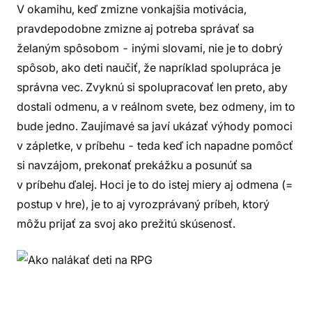
V okamihu, keď zmizne vonkajšia motivácia,
pravdepodobne zmizne aj potreba správať sa
želaným spôsobom - inými slovami, nie je to dobrý
spôsob, ako deti naučiť, že napríklad spolupráca je
správna vec. Zvyknú si spolupracovať len preto, aby
dostali odmenu, a v reálnom svete, bez odmeny, im to
bude jedno. Zaujímavé sa javí ukázať výhody pomoci
v zápletke, v príbehu - teda keď ich napadne pomôcť
si navzájom, prekonať prekážku a posunúť sa
v príbehu ďalej. Hoci je to do istej miery aj odmena (=
postup v hre), je to aj vyrozprávaný príbeh, ktorý
môžu prijať za svoj ako prežitú skúsenosť.