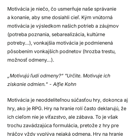
Motivácia je niečo, čo usmerňuje naše správanie
a konanie, aby sme dosiahli cieľ. Kým vnútorná
motivácia je výsledkom našich potrieb a záujmov
(potreba poznania, sebarealizácia, kultúrne
potreby…), vonkajšia motivácia je podmienená
pôsobením vonkajších podnetov (hrozba trestu,
možnosť odmeny…).
„Motivujú ľudí odmeny?“ "Určite. Motivuje ich
získanie odmien." - Alfie Kohn
Motivácia je neoddeliteľnou súčasťou hry, dokonca aj
hry, ako je RPG. Hry na hranie rolí často deklarujú, že
ich cieľom nie je víťazstvo, ale zábava. To je však
trochu zavádzajúca formulácia, pretože z hry pre
hráčov vždy vyplýva nejaká odmena. Hry na hranie