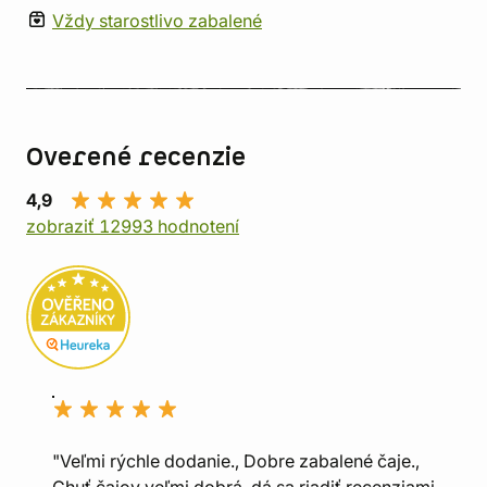
Vždy starostlivo zabalené
Overené recenzie
4,9
zobraziť 12993 hodnotení
"Veľmi rýchle dodanie., Dobre zabalené čaje.,
Chuť čajov veľmi dobrá, dá sa riadiť recenziami