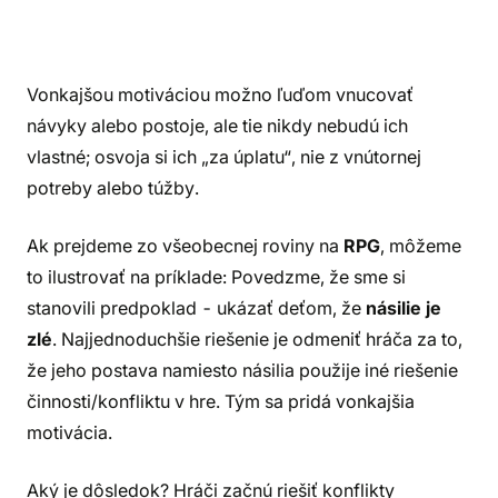
Vonkajšou motiváciou možno ľuďom vnucovať
návyky alebo postoje, ale tie nikdy nebudú ich
vlastné; osvoja si ich „za úplatu“, nie z vnútornej
potreby alebo túžby.
Ak prejdeme zo všeobecnej roviny na
RPG
, môžeme
to ilustrovať na príklade: Povedzme, že sme si
stanovili predpoklad - ukázať deťom, že
násilie je
zlé
. Najjednoduchšie riešenie je odmeniť hráča za to,
že jeho postava namiesto násilia použije iné riešenie
činnosti/konfliktu v hre. Tým sa pridá vonkajšia
motivácia.
Aký je dôsledok? Hráči začnú riešiť konflikty