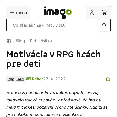
menu
Vyhľadávanie
Blog
Publicistika
Motivácia v RPG hrách
pre deti
Jiří Reiter
27. 4. 2022
Rpg
D&d
Hraní tzv. her na hrdiny s dětmi, případně vývoj
takovéto rolové hry svádí k představě, že hra by
měla mít jakési pozitivní výchovné účinky. Nabízí se
pro někoho možná lákavá myšlenka, že