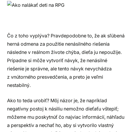
Čo z toho vyplýva? Pravdepodobne to, že ak sľúbená
herná odmena za použitie nenásilného riešenia
následne v reálnom živote chýba, dieťa ju nepoužije.
Prípadne si môže vytvoriť návyk, že nenásilné
riešenie je správne, ale tento návyk nevychádza
z vnútorného presvedčenia, a preto je veľmi
nestabilný.
Ako to teda urobiť? Môj názor je, že napríklad
negatívny postoj k násiliu nemožno dieťaťu vštepiť;
môžeme mu poskytnúť čo najviac informácií, náhľadu
a perspektív a nechať ho, aby si vytvorilo vlastný