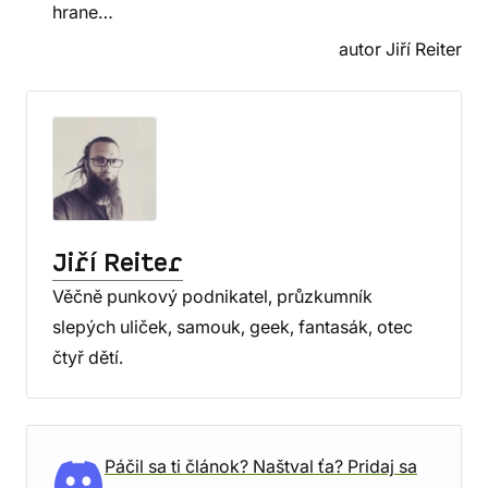
hrane…
autor Jiří Reiter
Jiří Reiter
Věčně punkový podnikatel, průzkumník
slepých uliček, samouk, geek, fantasák, otec
čtyř dětí.
Páčil sa ti článok? Naštval ťa? Pridaj sa