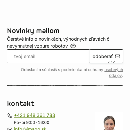
Novinky mailom
Čerstvé info o novinkách, výhodných zľavách či
nevyhnutnej vzbure
robotov
odoberať
Odoslaním súhlasíš s podmienkami ochrany
osobných
údajov
.
kontakt
+421 948 361 783
Po-pi 9:00-16:00
info@imago.sk