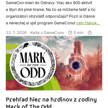
GameCon mieri do Ostravy. Viac ako 600 aktivít
a štyri dni plné hrania. Na čo sa môžeme tešiť a čo
organizátori obzvlášť odporúčajú? Pozri si článok
a nenechaj si ujsť program GameConu!
celý článok...
13. 7. 2026
KeXa z GameConu
5 min
Prehľad hier na hrdinov z rodiny
Mark of The Odd