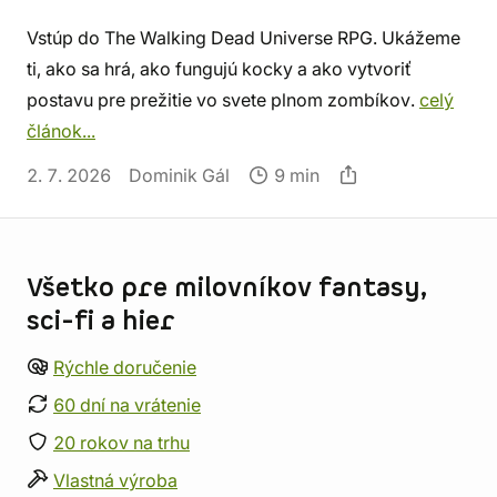
Vstúp do The Walking Dead Universe RPG. Ukážeme
ti, ako sa hrá, ako fungujú kocky a ako vytvoriť
postavu pre prežitie vo svete plnom zombíkov.
celý
článok...
2. 7. 2026
Dominik Gál
9 min
Informácie o obchode
Všetko pre milovníkov fantasy,
sci-fi a hier
Rýchle doručenie
60 dní na vrátenie
20 rokov na trhu
Vlastná výroba