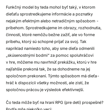
Funkčný model by teda mohol byť taký, v ktorom
dieťaťu sprostredkujeme informácie a poznatky
nejakým efektným alebo netradičným spôsobom -
príbehom. Sprostredkujeme im obrazy, rozhodnutia,
činnosti, ktoré nemôžu bežne zažiť, ale vo forme
príbehu, ktorý sú schopné prijať za svoj. Tak
napríklad namiesto toho, aby sme dieťa odmenili
„skúsenostnými bodmi“ za pomoc spoluhráčovi
v hre, môžeme mu navrhnúť prekážku, ktorú v hre
najľahšie prekoná tak, že sa dohodneme na jej
spoločnom prekonaní. Týmto spôsobom má dieťa-
hráč k dispozícii všetky možnosti, ale zistí, že
spoločnou prácou je výsledok efektívnejší.
Čo teda môže byť na hraní RPG (pre deti) prospešné?
Podľa mňa niekoľko vecí: