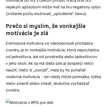
motivácie do hry s cieľom prinútiť hráča hrať hru
nejakým spôsobom môže mať na hru negatívny vplyv
(zníženie počtu možností, „sploštenie“ žánru).
Prečo si myslím, že vonkajšia
motivácia je zlá
Extrinsická motivácia vo všeobecnosti prichádza
zvonku; je to vonkajšia motivácia, ktorá nepochádza
od jednotlivca, ale od prostredia alebo jednotlivcov
v jeho okolí. Ak sa má dieťa (ale aj dospelý) niečo
naučiť, niečo si „osvojiť“, mala by ho poháňať
vnútorná motivácia - len vtedy môže pohnútka, túžba
niečo zmeniť alebo získať, skutočne vychádzať
zvnútra.