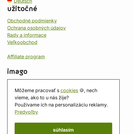
Deutsch
užitočné
Obchodné podmienky
Ochrana osobných údajov
Rady a informace
Veľkoobchod
Affiliate program
imago
Kontakt
Môžeme pracovať s
cookies
🍪, nech
Predajňa
vieme, ako to u nás žije?
Herňa
Používame ich na personalizáciu reklamy.
O nás
Predvoľby
Hodnotenie obchodu
Darčekové poukážky
Kalendár
súhlasím
imago.blog