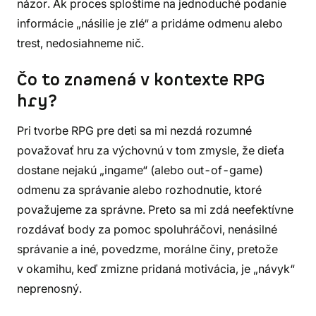
názor. Ak proces sploštíme na jednoduché podanie
informácie „násilie je zlé“ a pridáme odmenu alebo
trest, nedosiahneme nič.
Čo to znamená v kontexte RPG
hry?
Pri tvorbe RPG pre deti sa mi nezdá rozumné
považovať hru za výchovnú v tom zmysle, že dieťa
dostane nejakú „ingame“ (alebo out-of-game)
odmenu za správanie alebo rozhodnutie, ktoré
považujeme za správne. Preto sa mi zdá neefektívne
rozdávať body za pomoc spoluhráčovi, nenásilné
správanie a iné, povedzme, morálne činy, pretože
v okamihu, keď zmizne pridaná motivácia, je „návyk“
neprenosný.