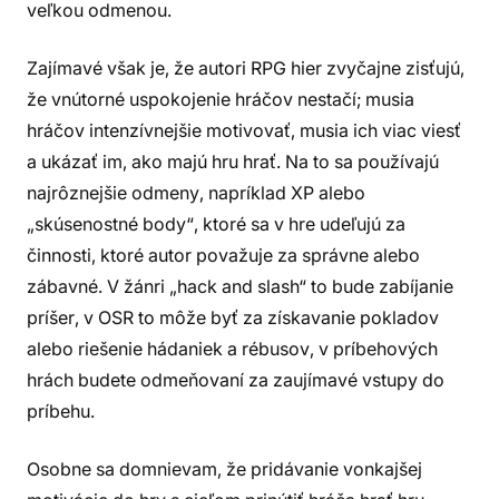
veľkou odmenou.
Zajímavé však je, že autori RPG hier zvyčajne zisťujú,
že vnútorné uspokojenie hráčov nestačí; musia
hráčov intenzívnejšie motivovať, musia ich viac viesť
a ukázať im, ako majú hru hrať. Na to sa používajú
najrôznejšie odmeny, napríklad XP alebo
„skúsenostné body“, ktoré sa v hre udeľujú za
činnosti, ktoré autor považuje za správne alebo
zábavné. V žánri „hack and slash“ to bude zabíjanie
príšer, v OSR to môže byť za získavanie pokladov
alebo riešenie hádaniek a rébusov, v príbehových
hrách budete odmeňovaní za zaujímavé vstupy do
príbehu.
Osobne sa domnievam, že pridávanie vonkajšej