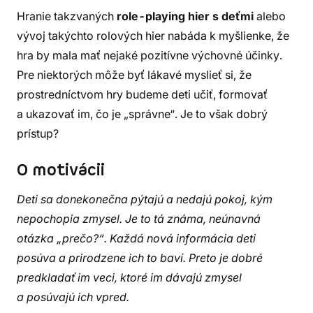
Hranie takzvaných
role-playing hier s deťmi
alebo
vývoj takýchto rolových hier nabáda k myšlienke, že
hra by mala mať nejaké pozitívne výchovné účinky.
Pre niektorých môže byť lákavé myslieť si, že
prostredníctvom hry budeme deti učiť, formovať
a ukazovať im, čo je „správne“. Je to však dobrý
prístup?
O motivácii
Deti sa donekonečna pýtajú a nedajú pokoj, kým
nepochopia zmysel. Je to tá známa, neúnavná
otázka „prečo?“. Každá nová informácia deti
posúva a prirodzene ich to baví. Preto je dobré
predkladať im veci, ktoré im dávajú zmysel
a posúvajú ich vpred.