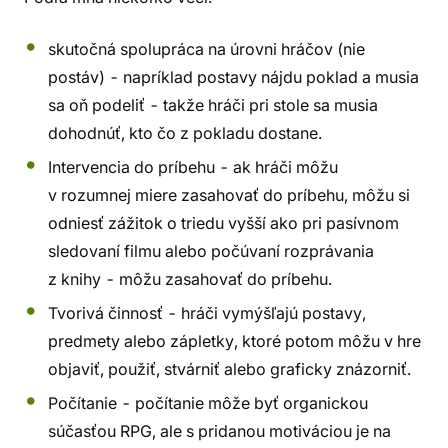
skutočná spolupráca na úrovni hráčov (nie
postáv) - napríklad postavy nájdu poklad a musia
sa oň podeliť - takže hráči pri stole sa musia
dohodnúť, kto čo z pokladu dostane.
Intervencia do príbehu - ak hráči môžu
v rozumnej miere zasahovať do príbehu, môžu si
odniesť zážitok o triedu vyšší ako pri pasívnom
sledovaní filmu alebo počúvaní rozprávania
z knihy - môžu zasahovať do príbehu.
Tvorivá činnosť - hráči vymýšľajú postavy,
predmety alebo zápletky, ktoré potom môžu v hre
objaviť, použiť, stvárniť alebo graficky znázorniť.
Počítanie - počítanie môže byť organickou
súčasťou RPG, ale s pridanou motiváciou je na