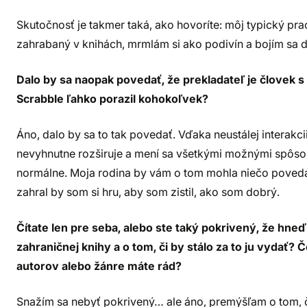
Skutočnosť je takmer taká, ako hovoríte: môj typický pr
zahrabaný v knihách, mrmlám si ako podivín a bojím sa d
Dalo by sa naopak povedať, že prekladateľ je človek 
Scrabble ľahko porazil kohokoľvek?
Áno, dalo by sa to tak povedať. Vďaka neustálej interakc
nevyhnutne rozširuje a mení sa všetkými možnými spôs
normálne. Moja rodina by vám o tom mohla niečo poveda
zahral by som si hru, aby som zistil, ako som dobrý.
Čítate len pre seba, alebo ste taký pokrivený, že hne
zahraničnej knihy a o tom, či by stálo za to ju vydať?
autorov alebo žánre máte rád?
Snažím sa nebyť pokrivený… ale áno, premýšľam o tom, či 