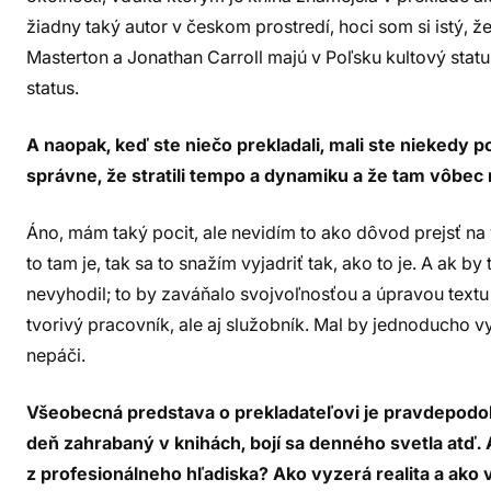
žiadny taký autor v českom prostredí, hoci som si istý, ž
Masterton a Jonathan Carroll majú v Poľsku kultový stat
status.
A naopak, keď ste niečo prekladali, mali ste niekedy p
správne, že stratili tempo a dynamiku a že tam vôbec 
Áno, mám taký pocit, ale nevidím to ako dôvod prejsť na v
to tam je, tak sa to snažím vyjadriť tak, ako to je. A ak 
nevyhodil; to by zaváňalo svojvoľnosťou a úpravou textu 
tvorivý pracovník, ale aj služobník. Mal by jednoducho vyja
nepáči.
Všeobecná predstava o prekladateľovi je pravdepodobne
deň zahrabaný v knihách, bojí sa denného svetla atď. 
z profesionálneho hľadiska? Ako vyzerá realita a ako