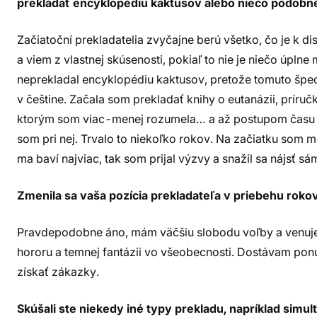
prekladať encyklopédiu kaktusov alebo niečo podobn
Začiatoční prekladatelia zvyčajne berú všetko, čo je k d
a viem z vlastnej skúsenosti, pokiaľ to nie je niečo úpl
neprekladal encyklopédiu kaktusov, pretože tomuto šp
v češtine. Začala som prekladať knihy o eutanázii, príručky
ktorým som viac-menej rozumela… a až postupom času so
som pri nej. Trvalo to niekoľko rokov. Na začiatku som 
ma baví najviac, tak som prijal výzvy a snažil sa nájsť sá
Zmenila sa vaša pozícia prekladateľa v priebehu rokov
Pravdepodobne áno, mám väčšiu slobodu voľby a venujem sa
hororu a temnej fantázii vo všeobecnosti. Dostávam ponu
získať zákazky.
Skúšali ste niekedy iné typy prekladu, napríklad simu