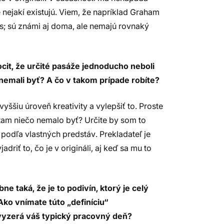
e nejakí existujú. Viem, že napríklad Graham
us; sú známi aj doma, ale nemajú rovnaký
ocit, že určité pasáže jednoducho neboli
nemali byť? A čo v takom prípade robíte?
yššiu úroveň kreativity a vylepšiť to. Proste
by tam niečo nemalo byť? Určite by som to
podľa vlastných predstáv. Prekladateľ je
driť to, čo je v origináli, aj keď sa mu to
 taká, že je to podivín, ktorý je celý
Ako vnímate túto „definíciu“
 vyzerá váš typický pracovný deň?