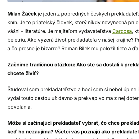
Milan Žáček
je jeden z popredných českých prekladateľov
kníh. Je to priateľský človek, ktorý nikdy nevynechá príle
vášni – literatúre. Je majiteľom vydavateľstva
Carcosa
, k
beletriu. Ako vyzerá život prekladateľa v našej krajine? 
a čo presne je bizarro? Roman Bílek mu položil tieto a ďa
Začnime tradičnou otázkou: Ako ste sa dostali k prekla
chcete živiť?
Študoval som prekladateľstvo a hoci som si nebol úplne 
vydal touto cestou už dávno a prekvapivo ma z nej dotera
povolania.
Môže si začínajúci prekladateľ vybrať, čo chce preklad
keď ho nezaujíma? Všetci vás poznajú ako prekladateľa