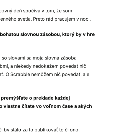
acovný deň spočíva v tom, že som
enného svetla. Preto rád pracujem v noci.
s bohatou slovnou zásobou, ktorý by v hre
ii so slovami sa moja slovná zásoba
obmi, a niekedy nedokážem povedať nič
ť. O Scrabble nemôžem nič povedať, ale
ď premýšľate o preklade každej
 Čo vlastne čítate vo voľnom čase a akých
by stálo za to publikovať to či ono.