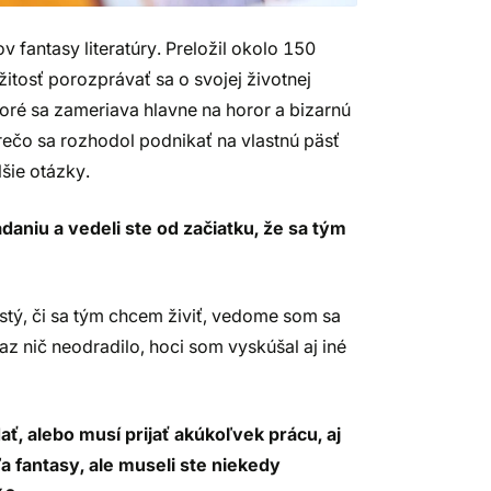
 fantasy literatúry. Preložil okolo 150
žitosť porozprávať sa o svojej životnej
toré sa zameriava hlavne na horor a bizarnú
Prečo sa rozhodol podnikať na vlastnú päsť
lšie otázky.
daniu a vedeli ste od začiatku, že sa tým
istý, či sa tým chcem živiť, vedome som sa
z nič neodradilo, hoci som vyskúšal aj iné
ať, alebo musí prijať akúkoľvek prácu, aj
 fantasy, ale museli ste niekedy