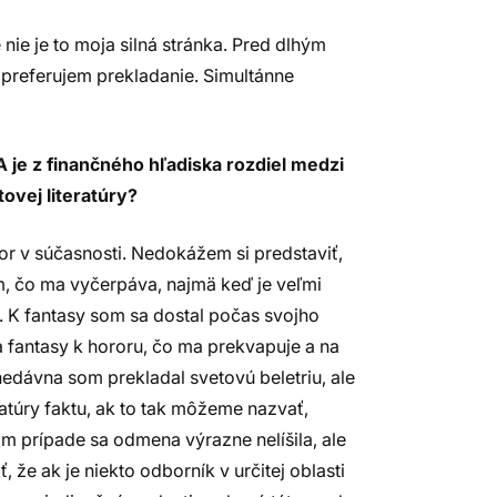
nie je to moja silná stránka. Pred dlhým
 preferujem prekladanie. Simultánne
A je z finančného hľadiska rozdiel medzi
ovej literatúry?
or v súčasnosti. Nedokážem si predstaviť,
m, čo ma vyčerpáva, najmä keď je veľmi
l. K fantasy som sa dostal počas svojho
 a fantasy k hororu, čo ma prekvapuje a na
nedávna som prekladal svetovú beletriu, ale
ratúry faktu, ak to tak môžeme nazvať,
m prípade sa odmena výrazne nelíšila, ale
 že ak je niekto odborník v určitej oblasti