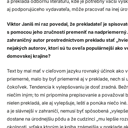
a prekladá odbornú literatúru, kde je potrebný väčší výs
aj podporujúceho vydavateľa, môže pracovať na inej úro
Viktor Janiš mi raz povedal, že prekladateľ je spisova
s pomocou jeho zručností premeniť na nadpriemerný.
zahraničný autor prostredníctvom prekladu stať „hvie
nejakých autorov, ktorí sú tu oveľa populárnejší ako 
domovskej krajine?
Text by mal mať v cieľovom jazyku rovnaký účinok ako v 
priemerné, malo by byť priemerné aj v preklade, nech s
čokoľvek. Tendencia k vylepšovaniu je dosť zradná. Bežn
niečím iným; to mi pripomína prepisovanie a považoval b
nielen prekladá, ale aj vylepšuje, leští a ponúka niečo in
a je slávnejší v zahraničí, nemusí byť spôsobená „vylepš
dostane na úrodnejšiu pôdu a že cudzinci „mu lepšie roz
okolnosti, vďaka ktorým je kniha známejšia v preklade a