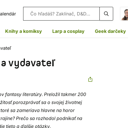
Vyhľadávanie
alendár
Knihy a komiksy
Larp a cosplay
Geek darčeky
avateľ
 a vydavateľ
 fantasy literatúry. Preložil takmer 200
ežitosť porozprávať sa o svojej životnej
 ktoré sa zameriava hlavne na horor
 krajine? Prečo sa rozhodol podnikať na
e tieto a ďalšie otázky.