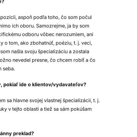
é?
ispozícii, aspoň podľa toho, čo som počul
ne mimo ich oboru. Samozrejme, ja by som
ecifickému odboru vôbec nerozumiem, ani
 o tom, ako zbohatnúť, poéziu, t. j. veci,
m našla svoju špecializáciu a zostala
možno nevedel presne, čo chcem robiť a čo
m seba.
, pokiaľ ide o klientov/vydavateľov?
 hlavne svojej vlastnej špecializácii, t. j.
ky v tejto oblasti a tiež sa sám pokúšam
ltánny preklad?