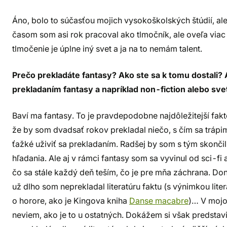
Áno, bolo to súčasťou mojich vysokoškolských štúdií, ale 
časom som asi rok pracoval ako tlmočník, ale oveľa viac
tlmočenie je úplne iný svet a ja na to nemám talent.
Prečo prekladáte fantasy? Ako ste sa k tomu dostali? 
prekladaním fantasy a napríklad non-fiction alebo svet
Baví ma fantasy. To je pravdepodobne najdôležitejší fakt
že by som dvadsať rokov prekladal niečo, s čím sa trápi
ťažké uživiť sa prekladaním. Radšej by som s tým skonči
hľadania. Ale aj v rámci fantasy som sa vyvinul od sci-fi
čo sa stále každý deň teším, čo je pre mňa záchrana. Do
už dlho som neprekladal literatúru faktu (s výnimkou lite
o horore, ako je Kingova kniha
Danse macabre
)… V mojo
neviem, ako je to u ostatných. Dokážem si však predstaviť,