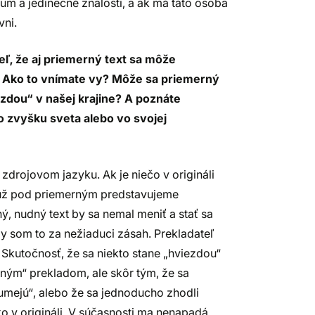
kum a jedinečné znalosti, a ak má táto osoba
vni.
teľ, že aj priemerný text sa môže
 Ako to vnímate vy? Môže sa priemerný
zdou“ v našej krajine? A poznáte
vo zvyšku sveta alebo vo svojej
zdrojovom jazyku. Ak je niečo v origináli
i už pod priemerným predstavujeme
ý, nudný text by sa nemal meniť a stať sa
y som to za nežiaduci zásah. Prekladateľ
é. Skutočnosť, že sa niekto stane „hviezdou“
eným“ prekladom, ale skôr tým, že sa
umejú“, alebo že sa jednoducho zhodli
ko v origináli. V súčasnosti ma nenapadá