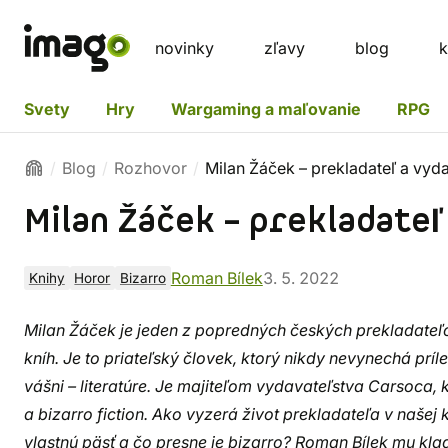
novinky
zľavy
blog
k
Svety
Hry
Wargaming a maľovanie
RPG
Blog
Rozhovor
Milan Žáček – prekladateľ a vyd
Milan Žáček – prekladateľ
Roman Bílek
3. 5. 2022
Knihy
Horor
Bizarro
Milan Žáček je jeden z popredných českých prekladateľov
kníh. Je to priateľský človek, ktorý nikdy nevynechá príl
vášni – literatúre. Je majiteľom vydavateľstva Carsoca,
a bizarro fiction. Ako vyzerá život prekladateľa v našej
vlastnú päsť a čo presne je bizarro? Roman Bílek mu kladi