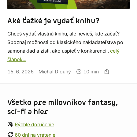
Aké ťažké je vydať knihu?
Chceš vydať vlastnú knihu, ale nevieš, kde začať?
Spoznaj možnosti od klasického nakladateľstva po
samonáklad a zisti, ako uspieť v konkurencii.
celý
článok...
15. 6. 2026
Michal Dlouhý
10 min
Informácie o obchode
Všetko pre milovníkov fantasy,
sci-fi a hier
Rýchle doručenie
60 dní na vrátenie