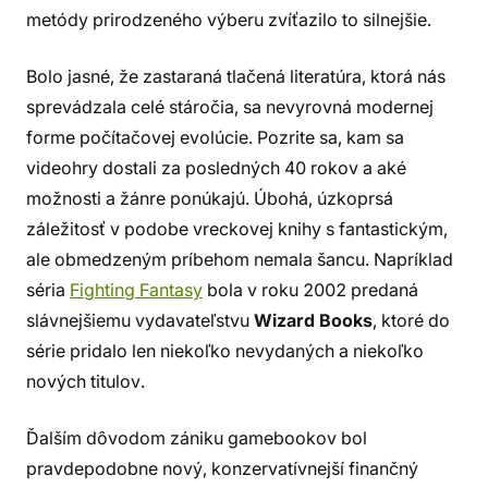
metódy prirodzeného výberu zvíťazilo to silnejšie.
Bolo jasné, že zastaraná tlačená literatúra, ktorá nás
sprevádzala celé stáročia, sa nevyrovná modernej
forme počítačovej evolúcie. Pozrite sa, kam sa
videohry dostali za posledných 40 rokov a aké
možnosti a žánre ponúkajú. Úbohá, úzkoprsá
záležitosť v podobe vreckovej knihy s fantastickým,
ale obmedzeným príbehom nemala šancu. Napríklad
séria
Fighting Fantasy
bola v roku 2002 predaná
slávnejšiemu vydavateľstvu
Wizard Books
, ktoré do
série pridalo len niekoľko nevydaných a niekoľko
nových titulov.
Ďalším dôvodom zániku gamebookov bol
pravdepodobne nový, konzervatívnejší finančný