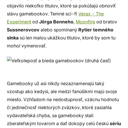
objavilo niekoľko titulov, ktoré sa pokúšajú obnoviť
slávu gamebookov. Temné sci-fi
Verax - The
Experiment
od
Jörga Benneho
,
Moonfire
od bratov
Sussnerovcov
alebo spomínaný
Rytier temného
slnka
sú len malou ukážkou titulov, ktoré by som tu
mohol vymenovať.
Gamebooky už asi nikdy nezaznamenajú taký
vzostup ako kedysi, ale medzi fanúšikmi majú svoje
miesto. Vzhľadom na nedostupnosť, vzácnu hodnotu
či jedinečnosť niektorých zväzkov, ktoré zasiahla
vydavateľská chyba, sa gamebooky stali
zberateľským tovarom a dať dokopy celú českú
sériu