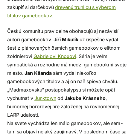
zakúpiť si darčekovú
drevenú truhlicu s výberom
titulov gamebookov
.
Českú komunitu pravidelne obohacujú aj nezávislí
autori gamebookov. J
iří Mikulík
už úspešne vydal
šesť z plánovaných ôsmich gamebookov o elitnom
žoldnierovi
Gabrielovi Knoxovi
. Séria je veľmi
sympatická a rozhodne má medzi gamebookmi svoje
miesto.
Jan Kšanda
sám vydal niekoľko
gamebookových titulov a aj on naň spieva chválu.
„Madmaxovskú“ postapokalypsu si môžete opäť
vychutnať v
Junktown
od
Jakuba Krásneho
,
humornej hororovej hre založenej na rovnomennej
LARP udalosti.
Na svete vychádza len málo gamebookov, ale sem-
tam sa objaví nejaký zaujímavý. V poslednom čase sa