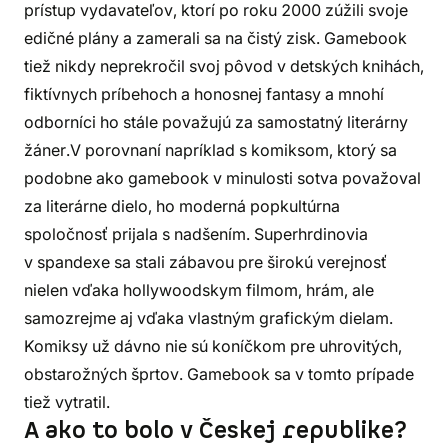
prístup vydavateľov, ktorí po roku 2000 zúžili svoje
edičné plány a zamerali sa na čistý zisk. Gamebook
tiež nikdy neprekročil svoj pôvod v detských knihách,
fiktívnych príbehoch a honosnej fantasy a mnohí
odborníci ho stále považujú za samostatný literárny
žáner.V porovnaní napríklad s komiksom, ktorý sa
podobne ako gamebook v minulosti sotva považoval
za literárne dielo, ho moderná popkultúrna
spoločnosť prijala s nadšením. Superhrdinovia
v spandexe sa stali zábavou pre širokú verejnosť
nielen vďaka hollywoodskym filmom, hrám, ale
samozrejme aj vďaka vlastným grafickým dielam.
Komiksy už dávno nie sú koníčkom pre uhrovitých,
obstarožných šprtov. Gamebook sa v tomto prípade
tiež vytratil.
A ako to bolo v Českej republike?