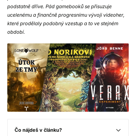
podstatně dříve. Pád gamebooků se přisuzuje
ucelenému a finančně progresnímu vývoji videoher,
které prodělaly podobný vzestup a to ve stejném
období.
Čo nájdeš v článku?