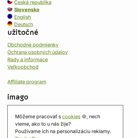
Česká republika
Slovensko
English
Deutsch
užitočné
Obchodné podmienky
Ochrana osobných údajov
Rady a informace
Veľkoobchod
Affiliate program
imago
Kontakt
Môžeme pracovať s
cookies
🍪, nech
Predajňa
vieme, ako to u nás žije?
Herňa
Používame ich na personalizáciu reklamy.
O nás