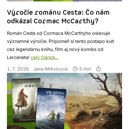
Výročie románu Cesta: Čo nám
odkázal Cormac McCarthy?
Román Cesta od Cormaca McCarthyho oslavuje
významné výročie. Pripomeň si tento postapo kult
cez legendárnu knihu, film aj nový komiks od
Lerceneta!
celý článok...
1. 7. 2026
Jana Mrkvicová
5 min