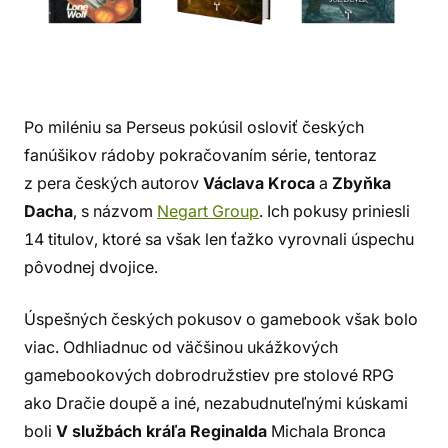
Po miléniu sa Perseus pokúsil osloviť českých
fanúšikov rádoby pokračovaním série, tentoraz
z pera českých autorov
Václava Kroca
a
Zbyňka
Dacha
, s názvom
Negart Group
. Ich pokusy priniesli
14 titulov, ktoré sa však len ťažko vyrovnali úspechu
pôvodnej dvojice.
Úspešných českých pokusov o gamebook však bolo
viac. Odhliadnuc od väčšinou ukážkových
gamebookových dobrodružstiev pre stolové RPG
ako Dračie doupě a iné, nezabudnuteľnými kúskami
boli
V službách kráľa Reginalda
Michala Bronca