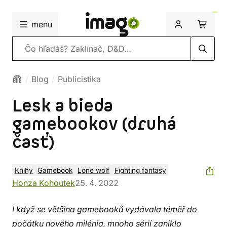
menu
Vyhľadávanie
Blog
Publicistika
Lesk a bieda
gamebookov (druhá
časť)
Knihy
Gamebook
Lone wolf
Fighting fantasy
Honza Kohoutek
25. 4. 2022
I když se většina gamebooků vydávala téměř do
počátku nového milénia, mnoho sérií zaniklo