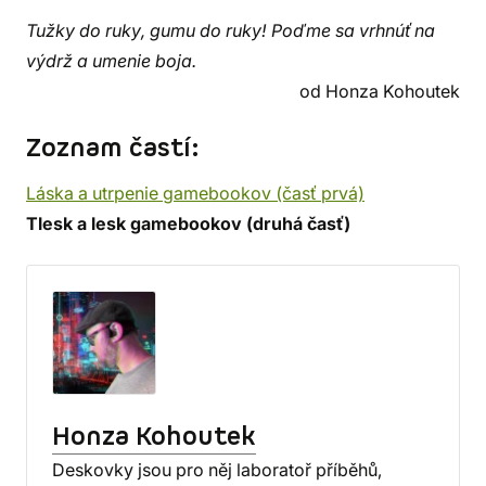
Tužky do ruky, gumu do ruky! Poďme sa vrhnúť na
výdrž a umenie boja.
od Honza Kohoutek
Zoznam častí:
Láska a utrpenie gamebookov (časť prvá)
Tlesk a lesk gamebookov (druhá časť)
Honza Kohoutek
Deskovky jsou pro něj laboratoř příběhů,