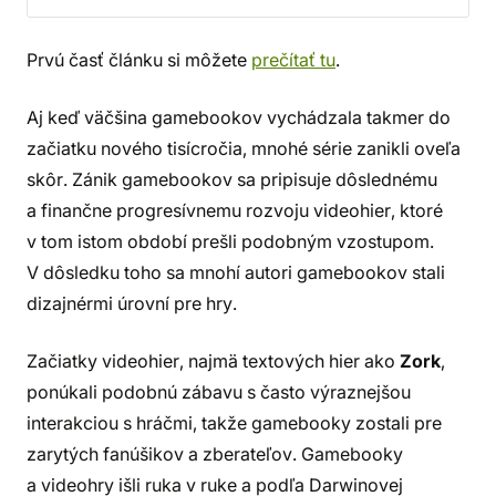
Prvú časť článku si môžete
prečítať tu
.
Aj keď väčšina gamebookov vychádzala takmer do
začiatku nového tisícročia, mnohé série zanikli oveľa
skôr. Zánik gamebookov sa pripisuje dôslednému
a finančne progresívnemu rozvoju videohier, ktoré
v tom istom období prešli podobným vzostupom.
V dôsledku toho sa mnohí autori gamebookov stali
dizajnérmi úrovní pre hry.
Začiatky videohier, najmä textových hier ako
Zork
,
ponúkali podobnú zábavu s často výraznejšou
interakciou s hráčmi, takže gamebooky zostali pre
zarytých fanúšikov a zberateľov. Gamebooky
a videohry išli ruka v ruke a podľa Darwinovej