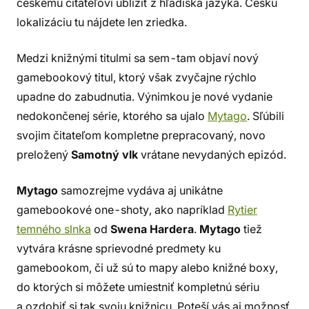
českému čitateľovi ublížiť z hľadiska jazyka. Českú
lokalizáciu tu nájdete len zriedka.
Medzi knižnými titulmi sa sem-tam objaví nový
gamebookový titul, ktorý však zvyčajne rýchlo
upadne do zabudnutia. Výnimkou je nové vydanie
nedokončenej série, ktorého sa ujalo
Mytago
. Sľúbili
svojim čitateľom kompletne prepracovaný, novo
preložený
Samotný vlk
vrátane nevydaných epizód.
Mytago
samozrejme vydáva aj unikátne
gamebookové one-shoty, ako napríklad
Rytier
temného slnka
od
Swena Hardera
.
Mytago
tiež
vytvára krásne sprievodné predmety ku
gamebookom, či už sú to mapy alebo knižné boxy,
do ktorých si môžete umiestniť kompletnú sériu
a ozdobiť si tak svoju knižnicu. Poteší vás aj možnosť