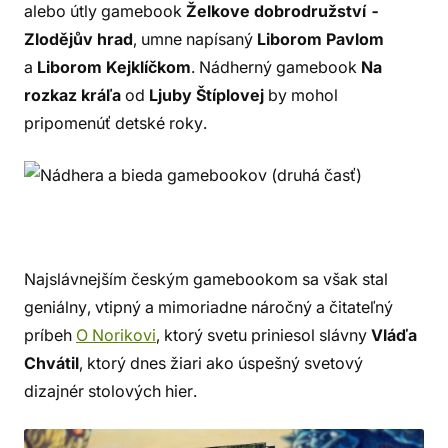
alebo útly gamebook
Želkove dobrodružství -
Zlodějův hrad
, umne napísaný
Liborom Pavlom
a
Liborom Kejklíčkom
. Nádherný gamebook
Na
rozkaz kráľa
od
Ljuby Štíplovej
by mohol
pripomenúť detské roky.
Najslávnejším českým gamebookom sa však stal
geniálny, vtipný a mimoriadne náročný a čitateľný
príbeh
O Norikovi
, ktorý svetu priniesol slávny
Vláďa
Chvátil
, ktorý dnes žiari ako úspešný svetový
dizajnér stolových hier.