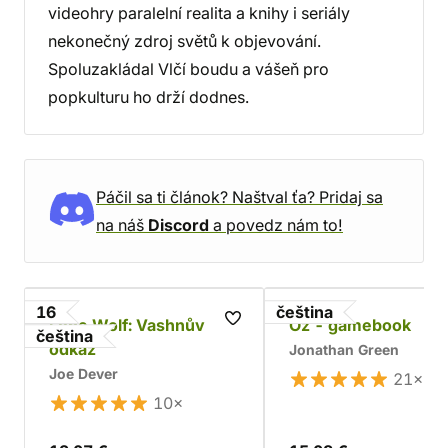
videohry paralelní realita a knihy i seriály
nekonečný zdroj světů k objevování.
Spoluzakládal Vlčí boudu a vášeň pro
popkulturu ho drží dodnes.
Páčil sa ti článok? Naštval ťa? Pridaj sa
na náš
Discord
a povedz nám to!
16
čeština
Lone Wolf: Vashnův
Oz - gamebook
čeština
odkaz
Jonathan Green
Joe Dever
21×
10×