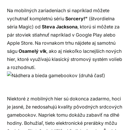
Na mobilných zariadeniach si napríklad môžete
vychutnať kompletnú sériu
Sorcery!"
(štvordielna
séria Magic) od
Steva Jacksona
, ktorú si môžete za
pár stoviek stiahnuť napríklad v Google Play alebo
Apple Store. Na rovnakom trhu nájdete aj samotnú
ságu
Osamelý vlk
, ako aj niekoľko lacnejších nových
hier, ktoré využívajú klasický stromový systém volieb
a rozhodnutí.
Niektoré z mobilných hier sú dokonca zadarmo, hoci
je jasné, že nedosahujú kvality pôvodných srdcových
gamebookov. Napriek tomu dokážu zabaviť na dlhé
hodiny. Bohužiaľ, tieto elektronické prerábky môžu