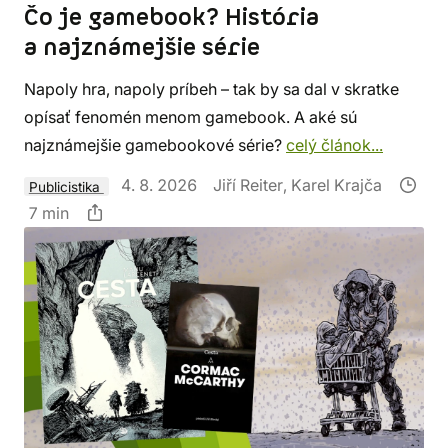
Čo je gamebook? História
a najznámejšie série
Napoly hra, napoly príbeh – tak by sa dal v skratke
opísať fenomén menom gamebook. A aké sú
najznámejšie gamebookové série?
celý článok...
4. 8. 2026
Jiří Reiter, Karel Krajča
Publicistika
7 min