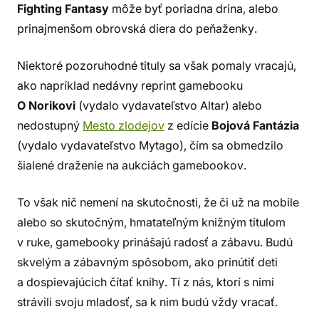
Fighting Fantasy
môže byť poriadna drina, alebo
prinajmenšom obrovská diera do peňaženky.
Niektoré pozoruhodné tituly sa však pomaly vracajú,
ako napríklad nedávny reprint gamebooku
O Norikovi
(vydalo vydavateľstvo Altar) alebo
nedostupný
Mesto zlodejov
z edície
Bojová Fantázia
(vydalo vydavateľstvo Mytago), čím sa obmedzilo
šialené draženie na aukciách gamebookov.
To však nič nemení na skutočnosti, že či už na mobile
alebo so skutočným, hmatateľným knižným titulom
v ruke, gamebooky prinášajú radosť a zábavu. Budú
skvelým a zábavným spôsobom, ako prinútiť deti
a dospievajúcich čítať knihy. Tí z nás, ktorí s nimi
strávili svoju mladosť, sa k nim budú vždy vracať.