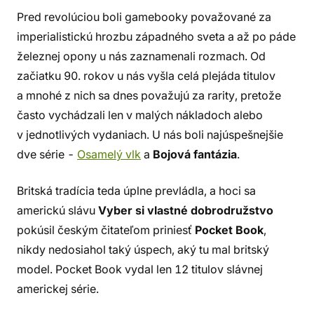
Pred revolúciou boli gamebooky považované za
imperialistickú hrozbu západného sveta a až po páde
železnej opony u nás zaznamenali rozmach. Od
začiatku 90. rokov u nás vyšla celá plejáda titulov
a mnohé z nich sa dnes považujú za rarity, pretože
často vychádzali len v malých nákladoch alebo
v jednotlivých vydaniach. U nás boli najúspešnejšie
dve série -
Osamelý vlk
a
Bojová fantázia
.
Britská tradícia teda úplne prevládla, a hoci sa
americkú slávu
Vyber si vlastné dobrodružstvo
pokúsil českým čitateľom priniesť
Pocket Book
,
nikdy nedosiahol taký úspech, aký tu mal britský
model. Pocket Book vydal len 12 titulov slávnej
americkej série.