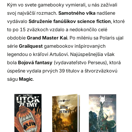
Kým vo svete gamebooky vymierali, u nás zažívali
svoj najväčší rozmach.
Samotného vlka
nadšene
vydávalo
Sdruženie fanúšikov science fiction
, ktoré
to po 15 zväzkoch vzdalo a nedokončilo celé
obdobie
Grand Master Kai
. Po miléniu sa Polaris ujal
série
Grailquest
gamebookov inšpirovaných
legendou o kráľovi Artušovi. Najúspešnejšia však
bola
Bojová fantasy
(vydavateľstvo Perseus), ktorá
úspešne vydala prvých 39 titulov a štvorzväzkovú
ságu
Magic
.