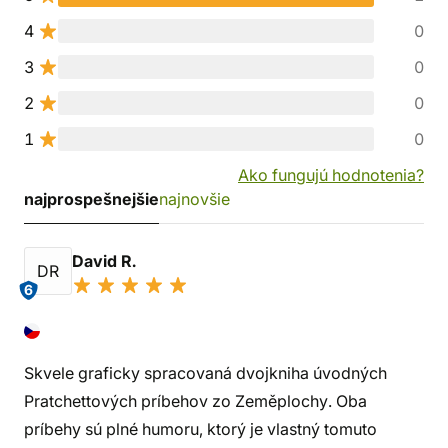
4
0
3
0
2
0
1
0
Ako fungujú hodnotenia?
najprospešnejšie
najnovšie
David R.
DR
6
Skvele graficky spracovaná dvojkniha úvodných
Pratchettových príbehov zo Zeměplochy. Oba
príbehy sú plné humoru, ktorý je vlastný tomuto