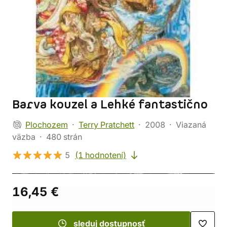
Barva kouzel a Lehké fantastično
Plochozem
Terry Pratchett
2008
Viazaná
väzba
480 strán
5
(1 hodnotení)
16,45 €
sleduj dostupnosť