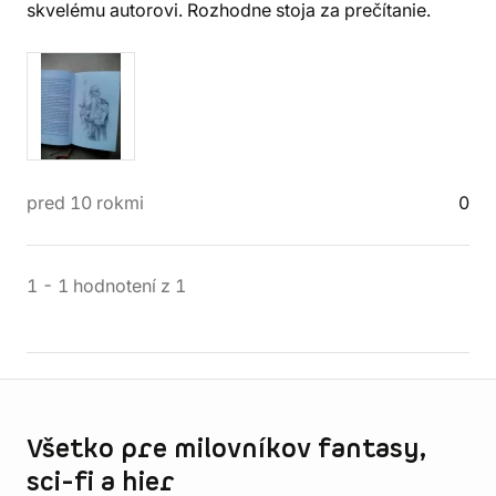
skvelému autorovi. Rozhodne stoja za prečítanie.
pred 10 rokmi
0
1
-
1
hodnotení
z
1
Informácie o obchode
Všetko pre milovníkov fantasy,
sci-fi a hier