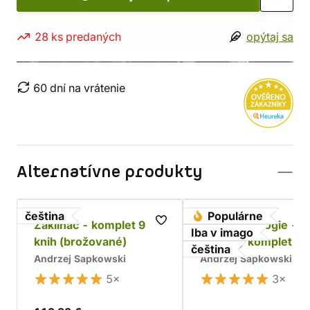
28 ks predaných
opýtaj sa
60 dní na vrátenie
Alternatívne produkty
čeština
Populárne
Zaklínač - komplet 9
Husitská trilogie -
Iba v imago
knih (brožované)
dárkový komplet
čeština
Andrzej Sapkowski
Andrzej Sapkowski
5×
3×