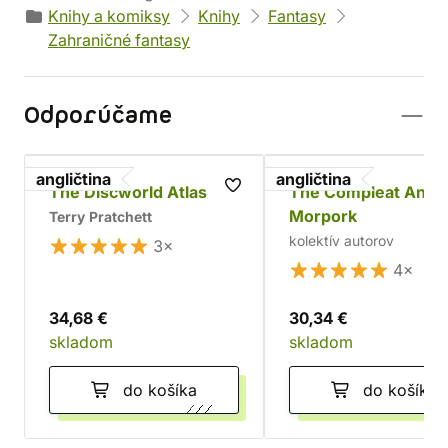
Knihy a komiksy
Knihy
Fantasy
Zahraničné fantasy
Odporúčame
angličtina
angličtina
The Discworld Atlas
The Compleat Ankh
Morpork
Terry Pratchett
kolektív autorov
3×
4×
34,68 €
30,34 €
skladom
skladom
do košíka
do košíka