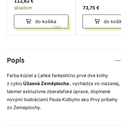
112,82 €
skladom
73,75 €
do košíka
do košíka
Popis
Farba kúziel a Ľahké fantastično prvé dve knihy
z cyklu
Úžasná Zeměplocha
, vychádza vo viazanej,
takmer exkluzívne zberateľské úprave, doplnené
novými ilustráciami Paula Kidbyho ako Prvý príbehy
zo Zemeplochy.