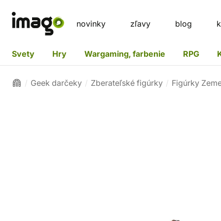
novinky
zľavy
blog
k
Svety
Hry
Wargaming, farbenie
RPG
Geek darčeky
Zberateľské figúrky
Figúrky Zem