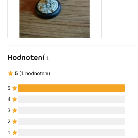
Hodnotení
1
5
(1 hodnotení)
5
4
3
2
1