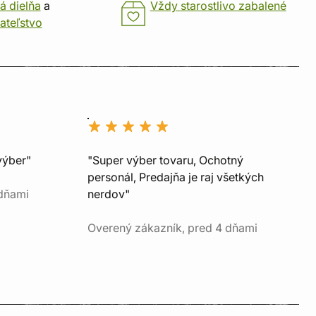
á dielňa
a
Vždy starostlivo zabalené
ateľstvo
výber"
"Super výber tovaru, Ochotný
personál, Predajňa je raj všetkých
 dňami
nerdov"
Overený zákazník, pred 4 dňami