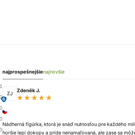
najprospešnejšie
najnovšie
1
Zdeněk J.
ZJ
0
6
0
0
Nádherná figúrka, ktorá je snáď nutnosťou pre každého milo
0
horšie lepí dokopy a príde nenamaľovaná, ale zase sa môže