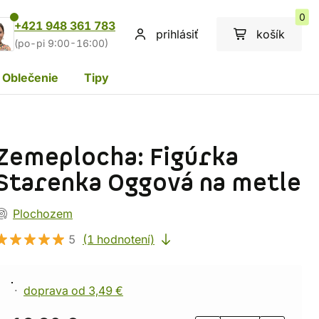
0
+421 948 361 783
prihlásiť
košík
(po-pi 9:00-16:00)
Oblečenie
Tipy
Zemeplocha: Figúrka
Starenka Oggová na metle
Plochozem
5
(1 hodnotení)
doprava od 3,49 €