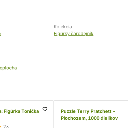
Kolekcia
o
Figúrky čarodejník
eplocha
: Figúrka Tonička
Puzzle Terry Pratchett -
Plochozem, 1000 dielikov
2×