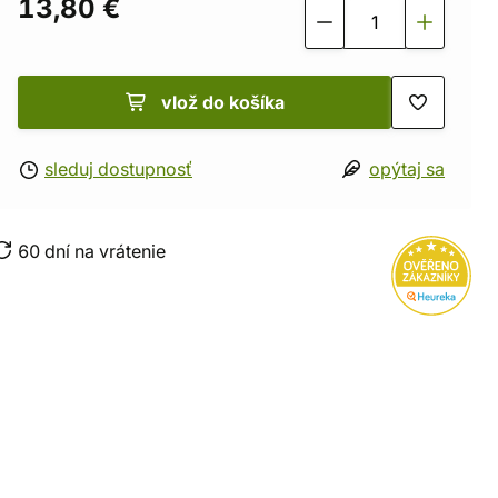
13,80 €
vlož do košíka
sleduj dostupnosť
opýtaj sa
60 dní na vrátenie