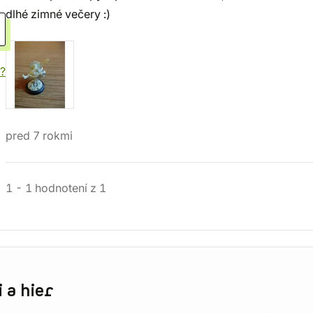
dlhé zimné večery :)
?
pred 7 rokmi
1
-
1
hodnotení
z
1
 a hier