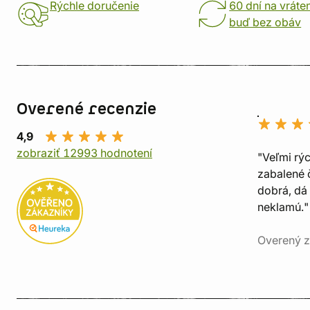
Rýchle doručenie
60 dní na vráte
buď bez obáv
Overené recenzie
4,9
zobraziť 12993 hodnotení
"Veľmi rý
zabalené č
dobrá, dá 
neklamú."
Overený z