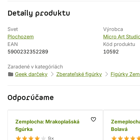
Detaily produktu
Svet
Výrobca
Plochozem
Micro Art Studi
EAN
Kód produktu
5900232352289
10592
Zaradené v kategóriách
Geek darčeky
Zberateľské figúrky
Figúrky Zem
Odporúčame
Zemplocha: Mrakoplašská
Zemeplocha
figúrka
Bolavá
9×