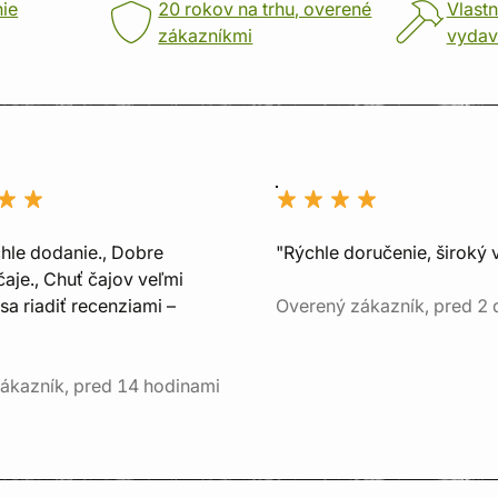
nie
20 rokov na trhu, overené
Vlastn
zákazníkmi
vydav
chle dodanie., Dobre
"Rýchle doručenie, široký 
aje., Chuť čajov veľmi
sa riadiť recenziami –
Overený zákazník, pred 2
ákazník, pred 14 hodinami