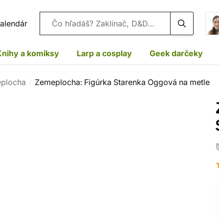
Vyhľadávanie
alendár
Knihy a komiksy
Larp a cosplay
Geek darčeky
eplocha
Zemeplocha: Figúrka Starenka Oggová na metle