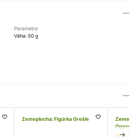
Parametre
Váha: 50 g
Zemeplocha: Figúrka Grešle
Zemeploc
Oggová