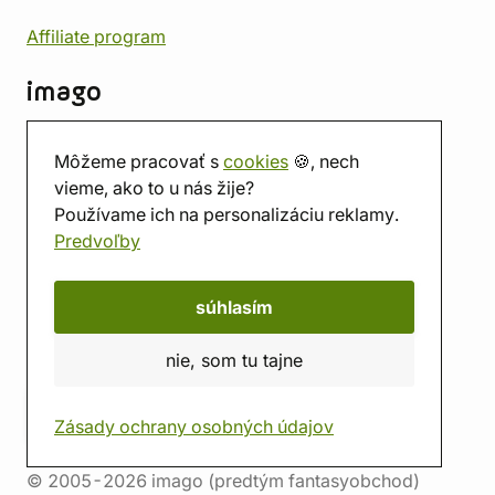
Affiliate program
imago
Kontakt
Môžeme pracovať s
cookies
🍪, nech
Predajňa
vieme, ako to u nás žije?
Herňa
Používame ich na personalizáciu reklamy.
O nás
Predvoľby
Hodnotenie obchodu
Darčekové poukážky
Kalendár
súhlasím
imago.blog
nie, som tu tajne
Zásady ochrany osobných údajov
© 2005-2026 imago (predtým fantasyobchod)