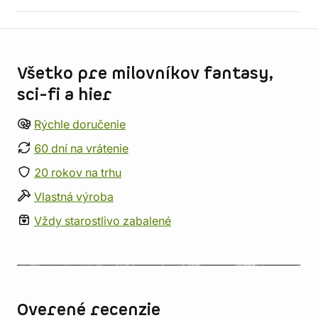
Informácie o obchode
Všetko pre milovníkov fantasy,
sci-fi a hier
Rýchle doručenie
60 dní na vrátenie
20 rokov na trhu
Vlastná výroba
Vždy starostlivo zabalené
Overené recenzie