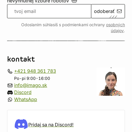
nevyhnutnej vzbure
robotov
odoberať
Odoslaním súhlasíš s podmienkami ochrany
osobných
údajov
.
kontakt
+421 948 361 783
Po-pi 9:00-16:00
info@imago.sk
Discord
WhatsApp
Pridaj sa na Discord!