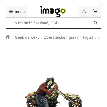
menu
Vyhľadávanie
Geek darčeky
Zberateľské figúrky
Figúrky Zem