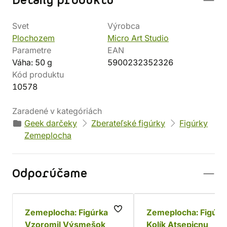
Detaily produktu
Svet
Výrobca
Plochozem
Micro Art Studio
Parametre
EAN
Váha: 50 g
5900232352326
Kód produktu
10578
Zaradené v kategóriách
Geek darčeky
Zberateľské figúrky
Figúrky
Zemeplocha
Odporúčame
Zemeplocha: Figúrka
Zemeplocha: Figúrk
Vzoromil Výsmešok
Kolík Atsepicnu