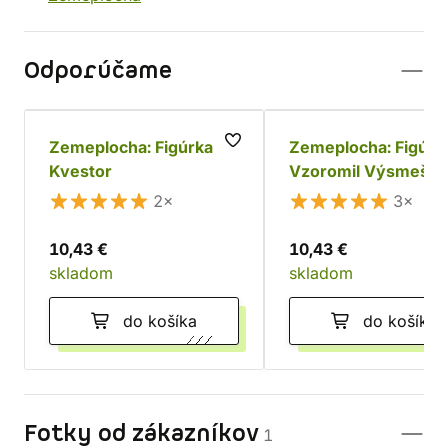
Odporúčame
Zemeplocha: Figúrka
Zemeplocha: Figúrk
Kvestor
Vzoromil Výsmešok
2×
3×
10,43 €
10,43 €
skladom
skladom
do košíka
do košíka
Fotky od zákazníkov
1