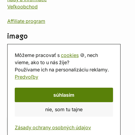
Veľkoobchod
Affiliate program
imago
Kontakt
Môžeme pracovať s
cookies
🍪, nech
Predajňa
vieme, ako to u nás žije?
Herňa
Používame ich na personalizáciu reklamy.
O nás
Predvoľby
Hodnotenie obchodu
Darčekové poukážky
Kalendár
súhlasím
imago.blog
nie, som tu tajne
Zásady ochrany osobných údajov