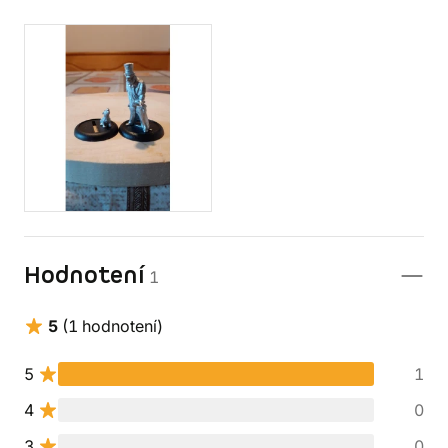
Hodnotení
1
5
(1 hodnotení)
5
1
4
0
3
0