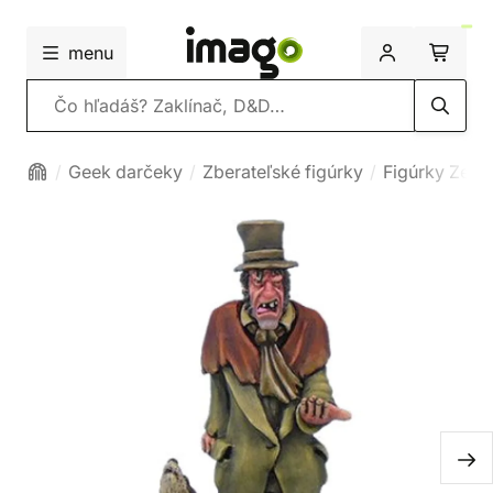
menu
Vyhľadávanie
Geek darčeky
Zberateľské figúrky
Figúrky Zem