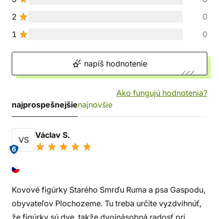
2
0
1
0
napíš hodnotenie
Ako fungujú hodnotenia?
najprospešnejšie
najnovšie
Václav S.
VS
6
Kovové figúrky Starého Smrďu Ruma a psa Gaspodu,
obyvateľov Plochozeme. Tu treba určite vyzdvihnúť,
že figúrky sú dve, takže dvojnásobná radosť pri