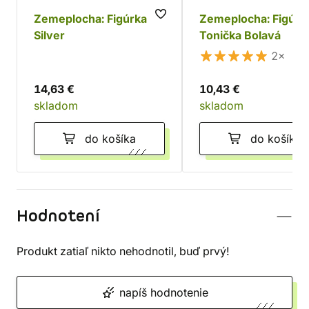
Zemeplocha: Figúrka
Zemeplocha: Figúrk
Silver
Tonička Bolavá
2×
14,63 €
10,43 €
skladom
skladom
do košíka
do košíka
Hodnotení
Produkt zatiaľ nikto nehodnotil, buď prvý!
napíš hodnotenie