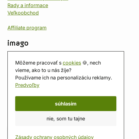
Rady a informace
Veľkoobchod
Affiliate program
imago
Kontakt
Môžeme pracovať s
cookies
🍪, nech
Predajňa
vieme, ako to u nás žije?
Herňa
Používame ich na personalizáciu reklamy.
O nás
Predvoľby
Hodnotenie obchodu
Darčekové poukážky
Kalendár
súhlasím
imago.blog
nie, som tu tajne
Zásady ochrany osobných údajov