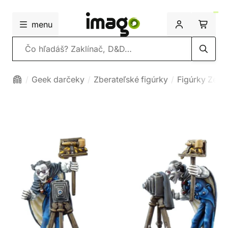
menu
Vyhľadávanie
Geek darčeky
Zberateľské figúrky
Figúrky Zem