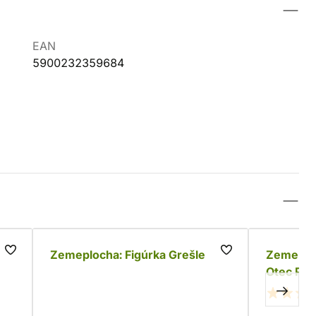
EAN
5900232359684
Zemeplocha: Figúrka Grešle
Zemeploc
Otec Pra