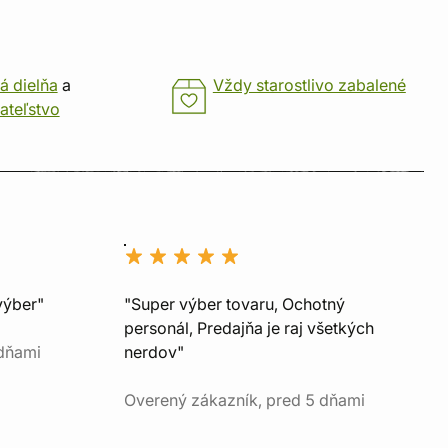
á dielňa
a
Vždy starostlivo zabalené
ateľstvo
výber"
"Super výber tovaru, Ochotný
personál, Predajňa je raj všetkých
 dňami
nerdov"
Overený zákazník, pred 5 dňami