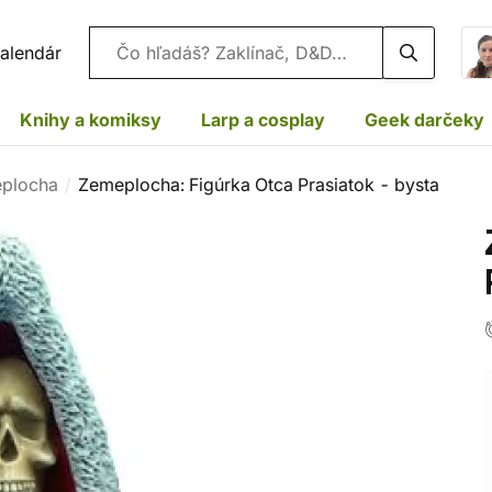
Vyhľadávanie
alendár
Knihy a komiksy
Larp a cosplay
Geek darčeky
eplocha
Zemeplocha: Figúrka Otca Prasiatok - bysta