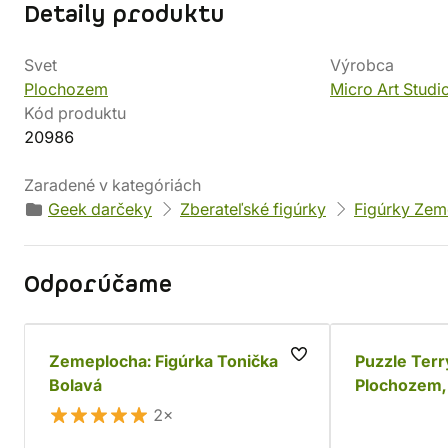
Detaily produktu
Svet
Výrobca
Plochozem
Micro Art Studi
Kód produktu
20986
Zaradené v kategóriách
Geek darčeky
Zberateľské figúrky
Figúrky Zem
Odporúčame
Zemeplocha: Figúrka Tonička
Puzzle Terr
Bolavá
Plochozem, 
2×