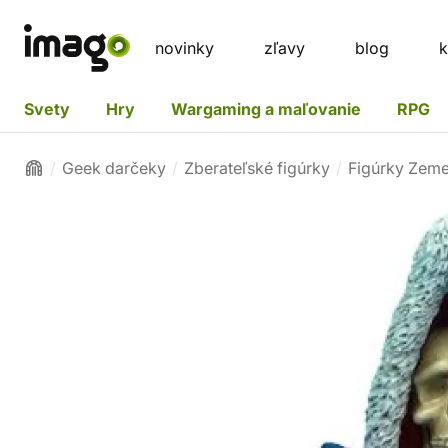
novinky
zľavy
blog
k
Svety
Hry
Wargaming a maľovanie
RPG
Geek darčeky
Zberateľské figúrky
Figúrky Zem