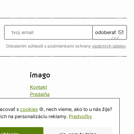
odoberať
Odoslaním súhlasíš s podmienkami ochrany
osobných údajov
.
imago
Kontakt
Predajňa
Herňa
O nás
acovať s
cookies
🍪, nech vieme, ako to u nás žije?
Hodnotenie obchodu
ich na personalizáciu reklamy.
Predvoľby
Darčekové poukážky
Kalendár