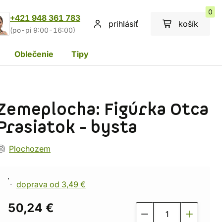
0
+421 948 361 783
prihlásiť
košík
(po-pi 9:00-16:00)
Oblečenie
Tipy
Zemeplocha: Figúrka Otca
Prasiatok - bysta
Plochozem
doprava od 3,49 €
50,24 €