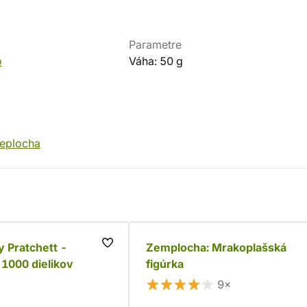
Parametre
o
Váha: 50 g
eplocha
y Pratchett -
Zemplocha: Mrakoplašská
1000 dielikov
figúrka
9×