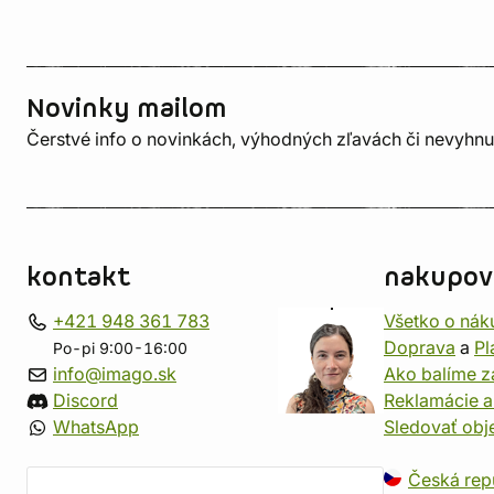
Novinky mailom
Čerstvé info o novinkách, výhodných zľavách či nevyhn
kontakt
nakupov
+421 948 361 783
Všetko o nák
Doprava
a
Pl
Po-pi 9:00-16:00
info@imago.sk
Ako balíme z
Discord
Reklamácie a
WhatsApp
Sledovať ob
Česká rep