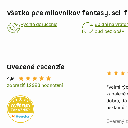
Všetko pre milovníkov fantasy, sci-fi
Rýchle doručenie
60 dní na vráte
buď bez obáv
Overené recenzie
4,9
zobraziť 12993 hodnotení
"Veľmi rý
zabalené č
dobrá, dá 
neklamú."
Overený z