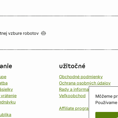
utnej vzbure
robotov
anie
užitočné
upe
Obchodné podmienky
atba
Ochrana osobných údajov
ásielky
Rady a informace
 vrátenie
Veľkoobchod
Môžeme pr
jednávku
Používame 
Affiliate program
ublika