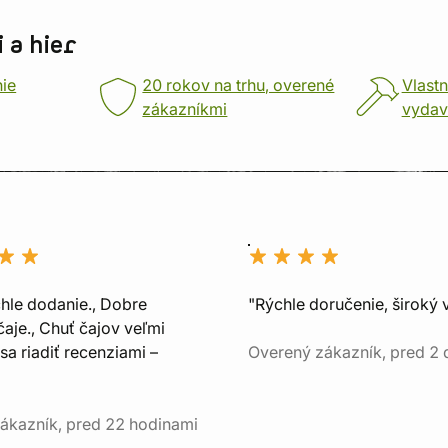
 a hier
nie
20 rokov na trhu, overené
Vlastn
zákazníkmi
vydav
chle dodanie., Dobre
"Rýchle doručenie, široký 
aje., Chuť čajov veľmi
sa riadiť recenziami –
Overený zákazník, pred 2
ákazník, pred 22 hodinami