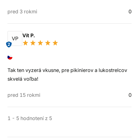
pred 3 rokmi
0
Vít P.
VP
2
Tak ten vyzerá vkusne, pre pikinierov a lukostrelcov
skvelá voľba!
pred 15 rokmi
0
1
-
5
hodnotení
z
5