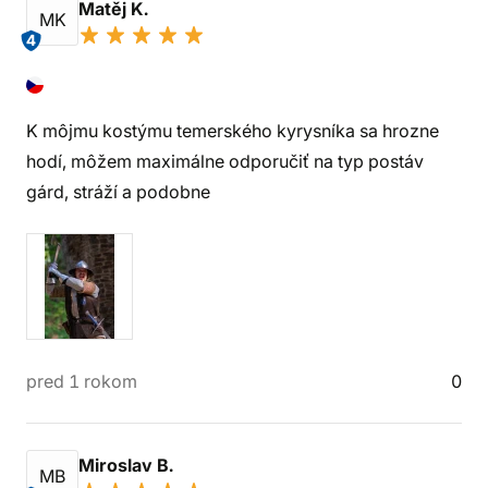
Matěj K.
MK
4
K môjmu kostýmu temerského kyrysníka sa hrozne
hodí, môžem maximálne odporučiť na typ postáv
gárd, stráží a podobne
pred 1 rokom
0
Miroslav B.
MB