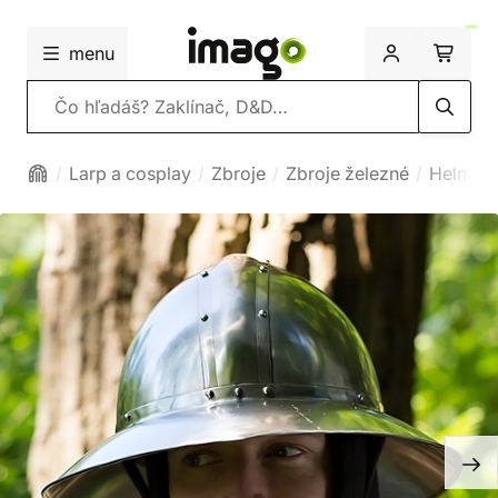
menu
Vyhľadávanie
Larp a cosplay
Zbroje
Zbroje železné
Helmy ž