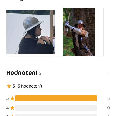
Hodnotení
5
5
(5 hodnotení)
5
5
4
0