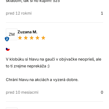
skladom, tak si ho kúpim! 5z5
pred 12 rokmi
1
Zuzana M.
ZM
2
V klobúku si hlavu na gauči v obývačke neoprieš, ale
to ti zrejme neprekáža :)
Chráni hlavu na akciách a vyzerá dobre.
pred 10 mesiacmi
0