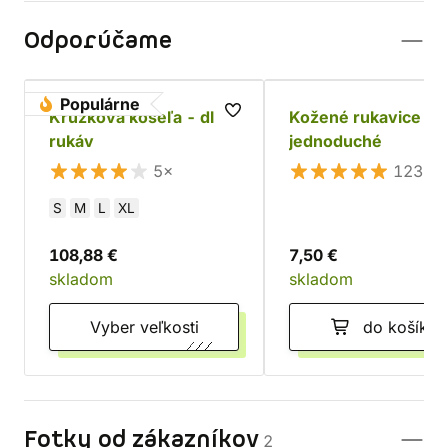
Odporúčame
Populárne
Krúžková košeľa - dlhý
Kožené rukavice
rukáv
jednoduché
5×
123×
S
M
L
XL
108,88 €
7,50 €
skladom
skladom
Vyber veľkosti
do košíka
Fotky od zákazníkov
2