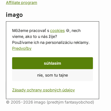
Affiliate program
imago
Kontakt
Môžeme pracovať s
cookies
🍪, nech
Predajňa
vieme, ako to u nás žije?
Herňa
Používame ich na personalizáciu reklamy.
O nás
Predvoľby
Hodnotenie obchodu
Darčekové poukážky
Kalendár
súhlasím
imago.blog
nie, som tu tajne
Zásady ochrany osobných údajov
© 2005-2026 imago (predtým fantasyobchod)