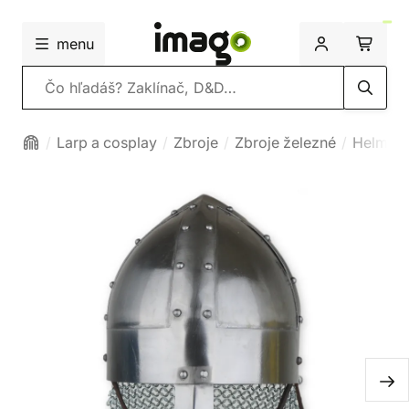
menu
Vyhľadávanie
Larp a cosplay
Zbroje
Zbroje železné
Helmy ž