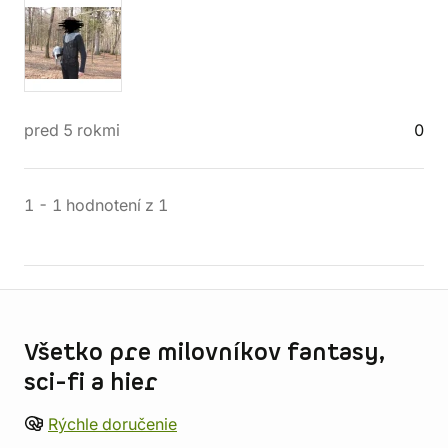
pred 5 rokmi
0
1
-
1
hodnotení
z
1
Informácie o obchode
Všetko pre milovníkov fantasy,
sci-fi a hier
Rýchle doručenie