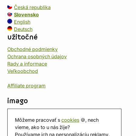
Česká republika
Slovensko
English
Deutsch
užitočné
Obchodné podmienky
Ochrana osobných údajov
Rady a informace
Veľkoobchod
Affiliate program
imago
Kontakt
Môžeme pracovať s
cookies
🍪, nech
Predajňa
vieme, ako to u nás žije?
Herňa
Používame ich na personalizáciu reklamy.
O nás