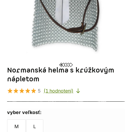
Normanská helma s krúžkovým
nápletom
5
(1 hodnotení)
vyber veľkosť:
M
L