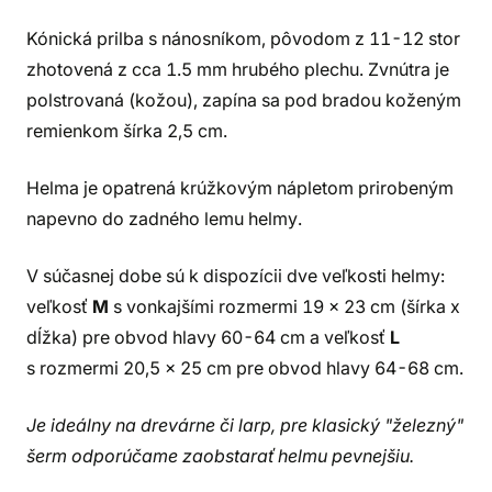
Kónická prilba s nánosníkom, pôvodom z 11-12 stor
zhotovená z cca 1.5 mm hrubého plechu. Zvnútra je
polstrovaná (kožou), zapína sa pod bradou koženým
remienkom šírka 2,5 cm.
Helma je opatrená krúžkovým nápletom prirobeným
napevno do zadného lemu helmy.
V súčasnej dobe sú k dispozícii dve veľkosti helmy:
veľkosť
M
s vonkajšími rozmermi 19 x 23 cm (šírka x
dĺžka) pre obvod hlavy 60-64 cm a veľkosť
L
s rozmermi 20,5 x 25 cm pre obvod hlavy 64-68 cm.
Je ideálny na drevárne či larp, ​​pre klasický "železný"
šerm odporúčame zaobstarať helmu pevnejšiu.