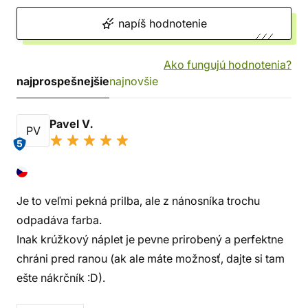
napíš hodnotenie
Ako fungujú hodnotenia?
najprospešnejšie
najnovšie
Pavel V.
PV
5
Je to veľmi pekná prilba, ale z nánosníka trochu
odpadáva farba.
Inak krúžkový náplet je pevne prirobený a perfektne
chráni pred ranou (ak ale máte možnosť, dajte si tam
ešte nákrčník :D).