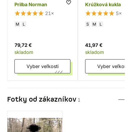
Prilba Norman
Krúžková kukla
21×
5×
M
L
S
M
L
79,72 €
41,97 €
skladom
skladom
Vyber veľkosti
Vyber veľkosti
Fotky od zákazníkov
1