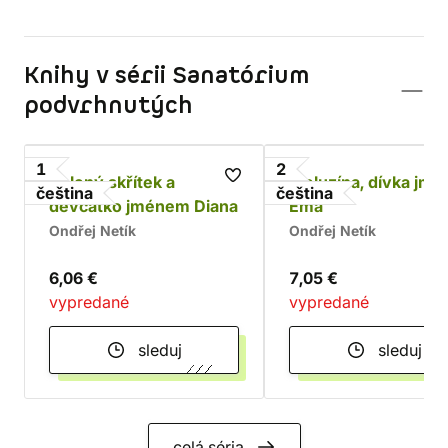
Knihy v sérii Sanatórium
podvrhnutých
1
2
Zelený skřítek a
Meluzína, dívka jm
čeština
čeština
děvčátko jménem Diana
Ema
Ondřej Netík
Ondřej Netík
6,06 €
7,05 €
vypredané
vypredané
sleduj
sleduj
celá séria