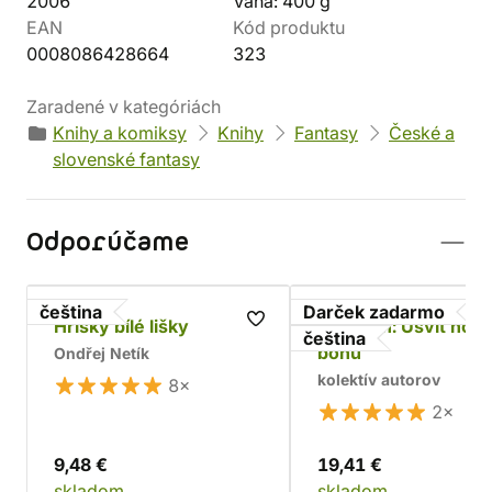
2006
Váha: 400 g
EAN
Kód produktu
0008086428664
323
Zaradené v kategóriách
Knihy a komiksy
Knihy
Fantasy
České a
slovenské fantasy
Odporúčame
čeština
Darček zadarmo
Hříšky bílé lišky
Asterion: Úsvit nov
čeština
bohů
Ondřej Netík
kolektív autorov
8×
2×
9,48 €
19,41 €
skladom
skladom