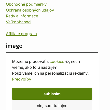
Obchodné podmienky
Ochrana osobných údajov
Rady a informace
Veľkoobchod
Affiliate program
imago
Kontakt
Môžeme pracovať s
cookies
🍪, nech
Predajňa
vieme, ako to u nás žije?
Herňa
Používame ich na personalizáciu reklamy.
O nás
Predvoľby
Hodnotenie obchodu
Darčekové poukážky
Kalendár
súhlasím
imago.blog
nie, som tu tajne