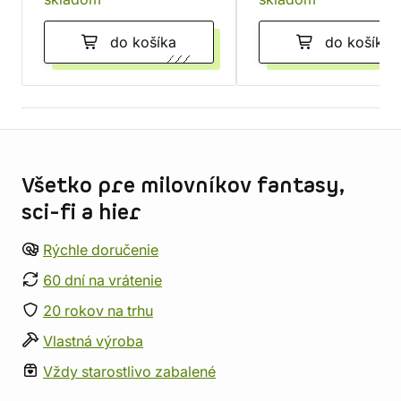
do košíka
do košíka
Informácie o obchode
Všetko pre milovníkov fantasy,
sci-fi a hier
Rýchle doručenie
60 dní na vrátenie
20 rokov na trhu
Vlastná výroba
Vždy starostlivo zabalené