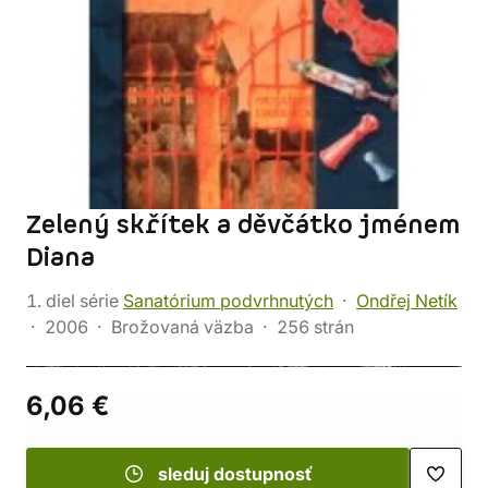
Zelený skřítek a děvčátko jménem
Diana
1. diel série
Sanatórium podvrhnutých
Ondřej Netík
2006
Brožovaná väzba
256 strán
6,06 €
sleduj dostupnosť