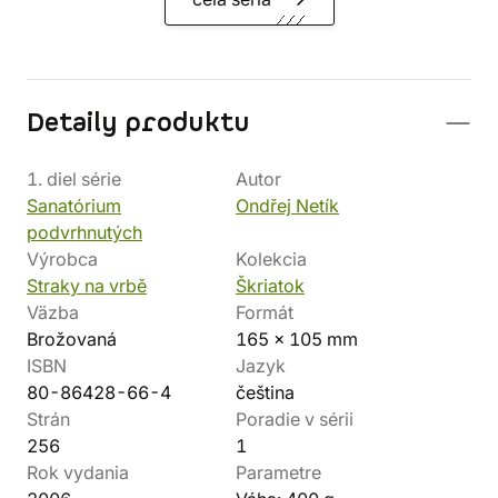
Detaily produktu
1. diel série
Autor
Sanatórium
Ondřej Netík
podvrhnutých
Výrobca
Kolekcia
Straky na vrbě
Škriatok
Väzba
Formát
Brožovaná
165 x 105 mm
ISBN
Jazyk
80-86428-66-4
čeština
Strán
Poradie v sérii
256
1
Rok vydania
Parametre