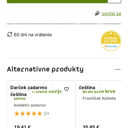
opýtaj sa
60 dní na vrátenie
Alternatívne produkty
Darček zadarmo
čeština
Asterion: Úsvit nových
Bratrstvo krve
čeština
bohů
František Kotleta
kolektív autorov
2×
19,41 €
35,85 €