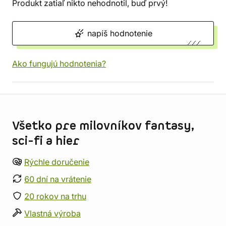
Produkt zatiaľ nikto nehodnotil, buď prvý!
napíš hodnotenie
Ako fungujú hodnotenia?
Informácie o obchode
Všetko pre milovníkov fantasy,
sci-fi a hier
Rýchle doručenie
60 dní na vrátenie
20 rokov na trhu
Vlastná výroba