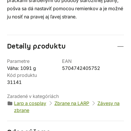
prackami sfarbenými do podoby starožitnej patiny,
pošva sa dá nastaviť pomocou remienkov a je možné
ju nosiť na pravej aj ľavej strane.
Detaily produktu
Parametre
EAN
Váha: 1091 g
5704742405752
Kód produktu
31141
Zaradené v kategóriách
Larp a cosplay
Zbrane na LARP
Závesy na
zbrane