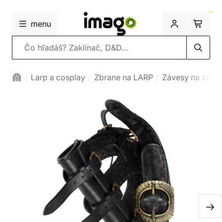
menu
Vyhľadávanie
Larp a cosplay
Zbrane na LARP
Závesy na zbra