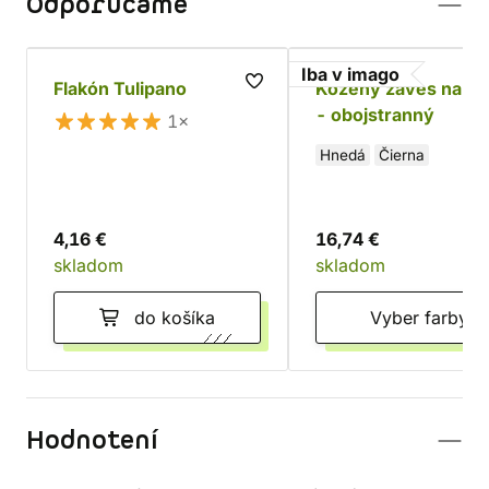
Odporúčame
Iba v imago
Flakón Tulipano
Kožený záves na zb
- obojstranný
1×
Hnedá
Čierna
4,16 €
16,74 €
skladom
skladom
do košíka
Vyber farby
Hodnotení