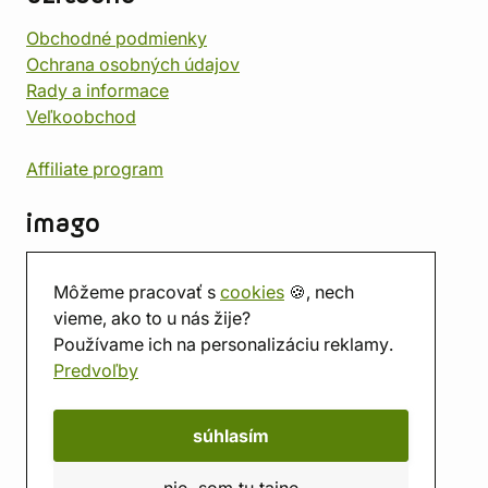
Obchodné podmienky
Ochrana osobných údajov
Rady a informace
Veľkoobchod
Affiliate program
imago
Kontakt
Môžeme pracovať s
cookies
🍪, nech
Predajňa
vieme, ako to u nás žije?
Herňa
Používame ich na personalizáciu reklamy.
O nás
Predvoľby
Hodnotenie obchodu
Darčekové poukážky
Kalendár
súhlasím
imago.blog