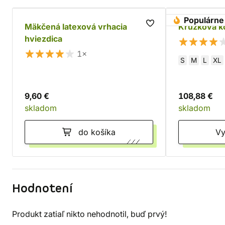
Populárne
Mäkčená latexová vrhacia
Krúžková ko
hviezdica
1×
S
M
L
XL
9,60 €
108,88 €
skladom
skladom
do košíka
Hodnotení
Produkt zatiaľ nikto nehodnotil, buď prvý!