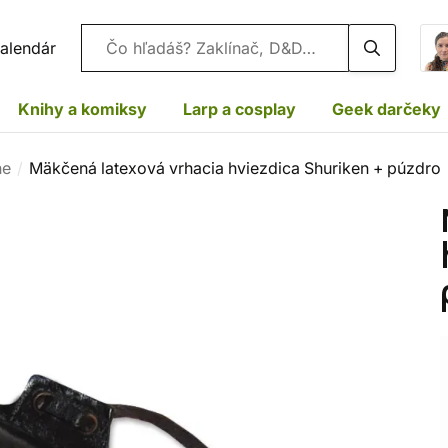
Vyhľadávanie
alendár
Knihy a komiksy
Larp a cosplay
Geek darčeky
ne
Mäkčená latexová vrhacia hviezdica Shuriken + púzdro