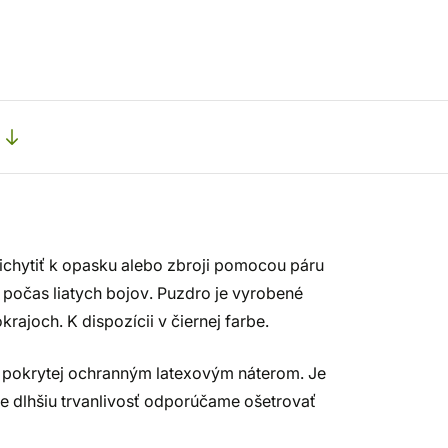
ichytiť k opasku alebo zbroji pomocou páru
 počas liatych bojov. Puzdro je vyrobené
rajoch. K dispozícii v čiernej farbe.
y pokrytej ochranným latexovým náterom. Je
re dlhšiu trvanlivosť odporúčame ošetrovať