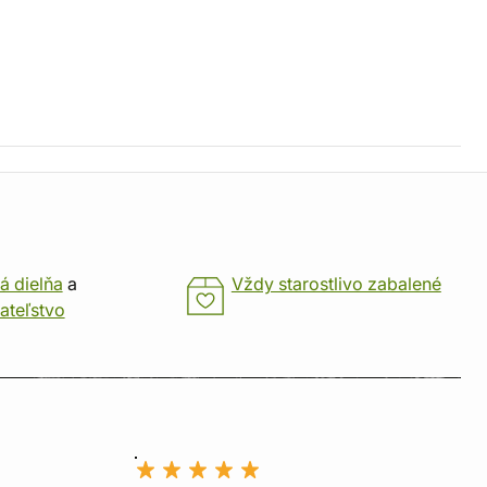
á dielňa
a
Vždy starostlivo zabalené
ateľstvo