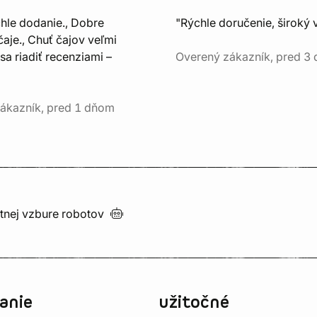
chle dodanie., Dobre
"Rýchle doručenie, široký 
aje., Chuť čajov veľmi
sa riadiť recenziami –
Overený zákazník, pred 3
ákazník, pred 1 dňom
utnej vzbure
robotov
anie
užitočné