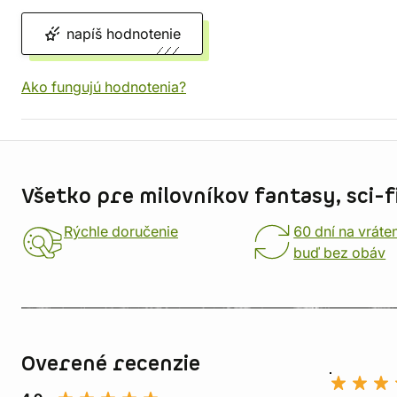
napíš hodnotenie
Ako fungujú hodnotenia?
Informácie o obchode
Všetko pre milovníkov fantasy, sci-fi
Rýchle doručenie
60 dní na vráte
buď bez obáv
Overené recenzie