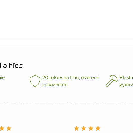
 a hier
nie
20 rokov na trhu, overené
Vlastn
zákazníkmi
vydav