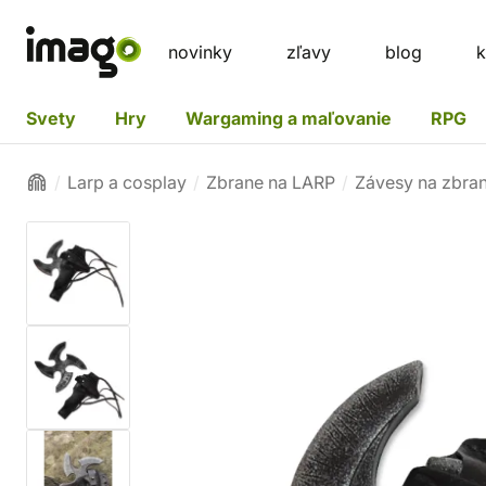
novinky
zľavy
blog
k
Svety
Hry
Wargaming a maľovanie
RPG
Larp a cosplay
Zbrane na LARP
Závesy na zbra