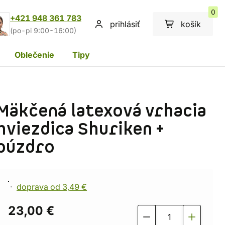
0
+421 948 361 783
prihlásiť
košík
(po-pi 9:00-16:00)
Oblečenie
Tipy
Mäkčená latexová vrhacia
hviezdica Shuriken +
púzdro
doprava od 3,49 €
23,00 €