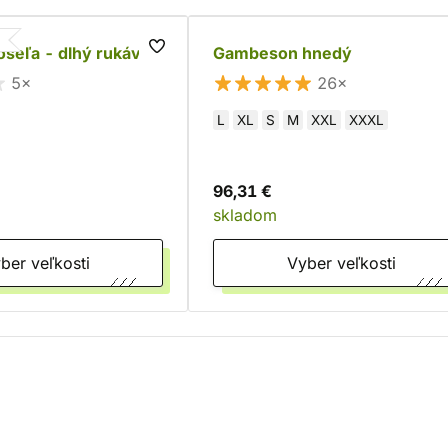
šeľa - dlhý rukáv
Gambeson hnedý
5×
26×
L
XL
S
M
XXL
XXXL
96,31 €
skladom
Vyber veľkosti
Vyber veľkosti