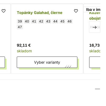
Iba v imag
Topánky Galahad, čierne
Kožený z
obojstra
39
40
41
42
43
44
45
46
47
Hnedá
Č
92,11 €
16,73 €
skladom
skladom
Vyber varianty