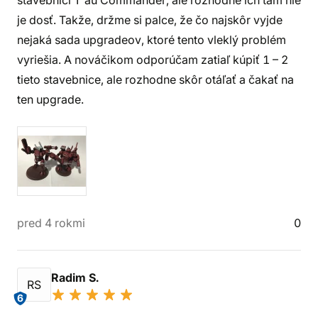
stavebnici T'au Commander, ale rozhodne ich tam nie
je dosť. Takže, držme si palce, že čo najskôr vyjde
nejaká sada upgradeov, ktoré tento vleklý problém
vyriešia. A nováčikom odporúčam zatiaľ kúpiť 1 – 2
tieto stavebnice, ale rozhodne skôr otáľať a čakať na
ten upgrade.
pred 4 rokmi
0
Radim S.
RS
6