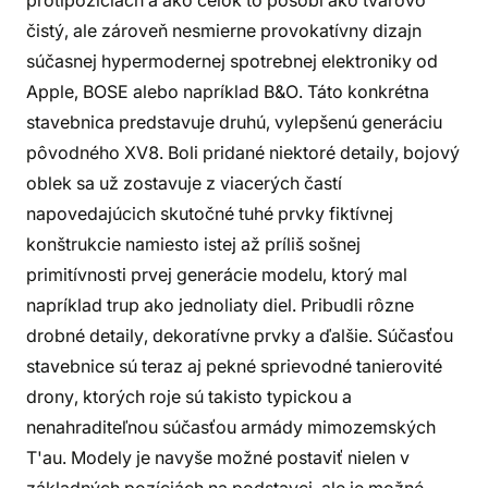
protipozíciách a ako celok to pôsobí ako tvarovo
čistý, ale zároveň nesmierne provokatívny dizajn
súčasnej hypermodernej spotrebnej elektroniky od
Apple, BOSE alebo napríklad B&O. Táto konkrétna
stavebnica predstavuje druhú, vylepšenú generáciu
pôvodného XV8. Boli pridané niektoré detaily, bojový
oblek sa už zostavuje z viacerých častí
napovedajúcich skutočné tuhé prvky fiktívnej
konštrukcie namiesto istej až príliš sošnej
primitívnosti prvej generácie modelu, ktorý mal
napríklad trup ako jednoliaty diel. Pribudli rôzne
drobné detaily, dekoratívne prvky a ďalšie. Súčasťou
stavebnice sú teraz aj pekné sprievodné tanierovité
drony, ktorých roje sú takisto typickou a
nenahraditeľnou súčasťou armády mimozemských
T'au. Modely je navyše možné postaviť nielen v