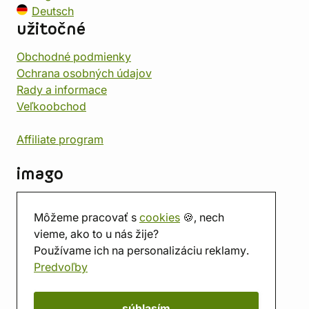
Deutsch
užitočné
Obchodné podmienky
Ochrana osobných údajov
Rady a informace
Veľkoobchod
Affiliate program
imago
Kontakt
Môžeme pracovať s
cookies
🍪, nech
Predajňa
vieme, ako to u nás žije?
Herňa
Používame ich na personalizáciu reklamy.
O nás
Predvoľby
Hodnotenie obchodu
Darčekové poukážky
Kalendár
súhlasím