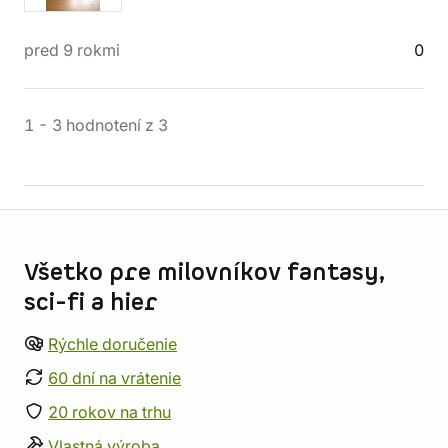
pred 9 rokmi
0
1
-
3
hodnotení
z
3
Informácie o obchode
Všetko pre milovníkov fantasy,
sci-fi a hier
Rýchle doručenie
60 dní na vrátenie
20 rokov na trhu
Vlastná výroba