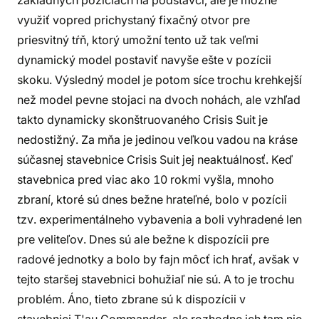
základných pozíciách na podstavci, ale je možné
využiť vopred prichystaný fixačný otvor pre
priesvitný tŕň, ktorý umožní tento už tak veľmi
dynamický model postaviť navyše ešte v pozícii
skoku. Výsledný model je potom síce trochu krehkejší
než model pevne stojaci na dvoch nohách, ale vzhľad
takto dynamicky skonštruovaného Crisis Suit je
nedostižný. Za mňa je jedinou veľkou vadou na kráse
súčasnej stavebnice Crisis Suit jej neaktuálnosť. Keď
stavebnica pred viac ako 10 rokmi vyšla, mnoho
zbraní, ktoré sú dnes bežne hrateľné, bolo v pozícii
tzv. experimentálneho vybavenia a boli vyhradené len
pre veliteľov. Dnes sú ale bežne k dispozícii pre
radové jednotky a bolo by fajn môcť ich hrať, avšak v
tejto staršej stavebnici bohužiaľ nie sú. A to je trochu
problém. Áno, tieto zbrane sú k dispozícii v