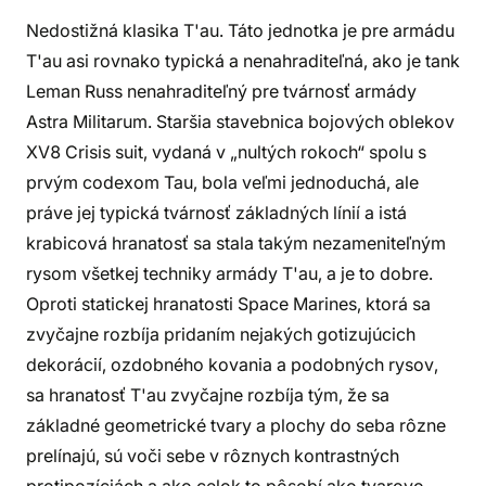
Nedostižná klasika T'au. Táto jednotka je pre armádu
T'au asi rovnako typická a nenahraditeľná, ako je tank
Leman Russ nenahraditeľný pre tvárnosť armády
Astra Militarum. Staršia stavebnica bojových oblekov
XV8 Crisis suit, vydaná v „nultých rokoch“ spolu s
prvým codexom Tau, bola veľmi jednoduchá, ale
práve jej typická tvárnosť základných línií a istá
krabicová hranatosť sa stala takým nezameniteľným
rysom všetkej techniky armády T'au, a je to dobre.
Oproti statickej hranatosti Space Marines, ktorá sa
zvyčajne rozbíja pridaním nejakých gotizujúcich
dekorácií, ozdobného kovania a podobných rysov,
sa hranatosť T'au zvyčajne rozbíja tým, že sa
základné geometrické tvary a plochy do seba rôzne
prelínajú, sú voči sebe v rôznych kontrastných