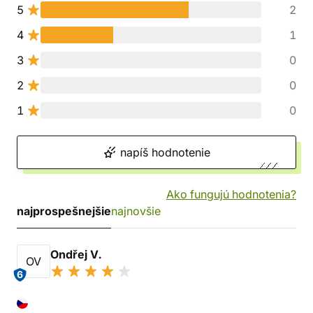
5
2
4
1
3
0
2
0
1
0
napíš hodnotenie
Ako fungujú hodnotenia?
najprospešnejšie
najnovšie
Ondřej V.
OV
6