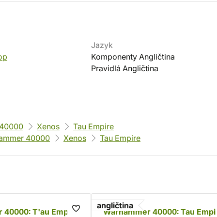
Jazyk
op
Komponenty Angličtina
Pravidlá Angličtina
40000
Xenos
Tau Empire
ammer 40000
Xenos
Tau Empire
angličtina
40000: T'au Empire
Warhammer 40000: Tau Empi