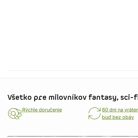
Informácie o obchode
Všetko pre milovníkov fantasy, sci-fi
Rýchle doručenie
60 dní na vráte
buď bez obáv