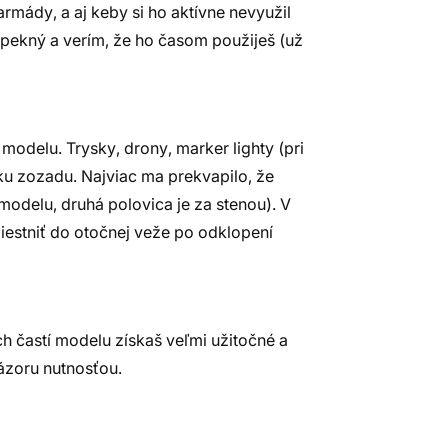
mády, a aj keby si ho aktívne nevyužil
pekný a verím, že ho časom použiješ (už
odelu. Trysky, drony, marker lighty (pri
ku zozadu. Najviac ma prekvapilo, že
modelu, druhá polovica je za stenou). V
miestniť do otočnej veže po odklopení
 častí modelu získaš veľmi užitočné a
názoru nutnosťou.