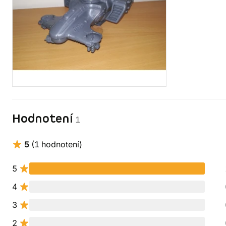
Hodnotení
1
5
(1 hodnotení)
5
4
3
2