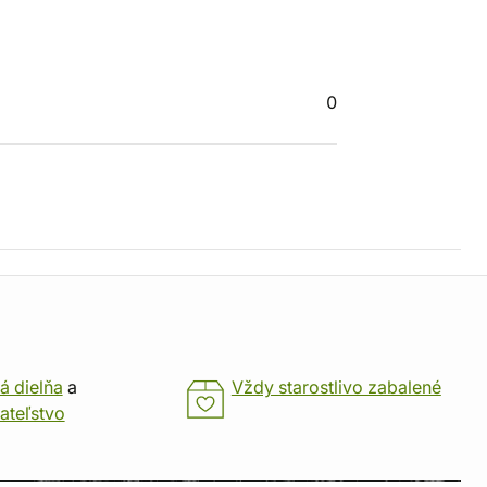
0
á dielňa
a
Vždy starostlivo zabalené
ateľstvo