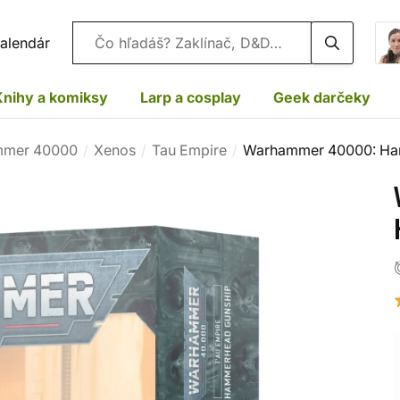
Vyhľadávanie
alendár
Knihy a komiksy
Larp a cosplay
Geek darčeky
mer 40000
Xenos
Tau Empire
Warhammer 40000: Ha