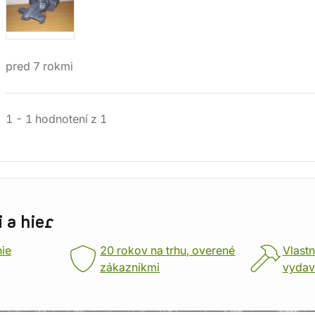
pred 7 rokmi
1
-
1
hodnotení
z
1
 a hier
nie
20 rokov na trhu, overené
Vlastn
zákazníkmi
vydav