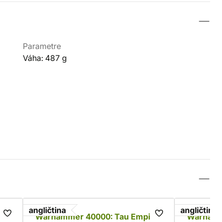
Parametre
Váha: 487 g
angličtina
angličtina
re
Warhammer 40000: Tau Empire
Warhamm