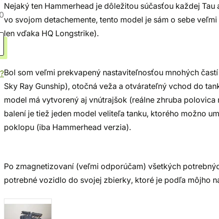
Nejaký ten Hammerhead je dôležitou súčasťou každej Tau ar
0
vo svojom detachemente, tento model je sám o sebe veľmi 
len vďaka HQ Longstrike).
Bol som veľmi prekvapený nastaviteľnosťou mnohých častí m
?
Sky Ray Gunship), otočná veža a otvárateľný vchod do tan
model má vytvorený aj vnútrajšok (reálne zhruba polovica 
balení je tiež jeden model veliteľa tanku, ktorého možno u
poklopu (iba Hammerhead verzia).
Po zmagnetizovaní (veľmi odporúčam) všetkých potrebných
potrebné vozidlo do svojej zbierky, ktoré je podľa môjho 