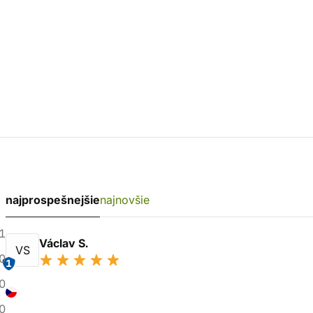
najprospešnejšie
najnovšie
1
Václav S.
VS
0
1
0
0