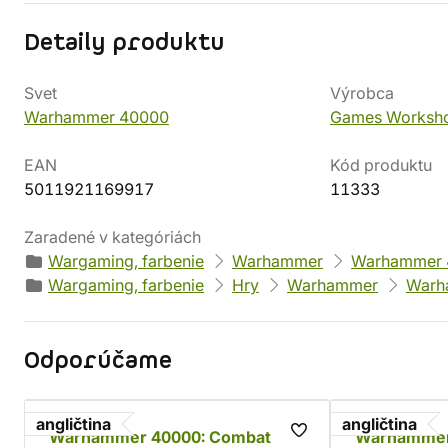
Detaily produktu
Svet
Výrobca
Warhammer 40000
Games Worksh
EAN
Kód produktu
5011921169917
11333
Zaradené v kategóriách
Wargaming, farbenie
Warhammer
Warhammer 
Wargaming, farbenie
Hry
Warhammer
Warh
Odporúčame
angličtina
angličtina
Warhammer 40000: Combat
Warhammer 