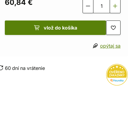
60,84 €
vlož do košíka
opýtaj sa
60 dní na vrátenie