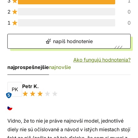
3
1
2
0
1
0
napíš hodnotenie
Ako fungujú hodnotenia?
najprospešnejšie
najnovšie
Petr K.
PK
5
Vidno, že to nie je práve najnovší model, jednotlivé
diely nie sú očíslované a návod v istých miestach stojí