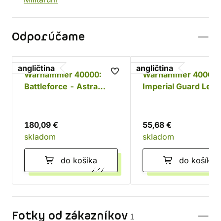
Odporúčame
angličtina
angličtina
Warhammer 40000:
Warhammer 40000:
Battleforce - Astra
Imperial Guard Lem
Militarum Platoon
Russ Battle Tank
180,09 €
55,68 €
skladom
skladom
do košíka
do košíka
Fotky od zákazníkov
1