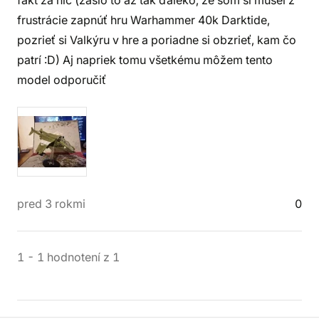
fakt za nič (zašlo to až tak ďaleko, že som si musel z
frustrácie zapnúť hru Warhammer 40k Darktide,
pozrieť si Valkýru v hre a poriadne si obzrieť, kam čo
patrí :D) Aj napriek tomu všetkému môžem tento
model odporučiť
pred 3 rokmi
0
1
-
1
hodnotení
z
1