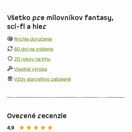
Informácie o obchode
Všetko pre milovníkov fantasy,
sci-fi a hier
Rýchle doručenie
60 dní na vrátenie
20 rokov na trhu
Vlastná výroba
Vždy starostlivo zabalené
Overené recenzie
4,9