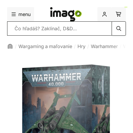
menu
Vyhľadávanie
Wargaming a maľovanie
Hry
Warhammer
War