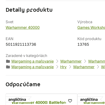
Detaily produktu
Svet
Výrobca
Warhammer 40000
Games Worksh
EAN
Kód produktu
5011921113736
13765
Zaradené v kategóriách
Wargaming a maľovanie
Warhammer
Warhamm
Wargaming a maľovanie
Hry
Warhammer
W
Odporúčame
angličtina
angličtina
Warhammer 40000: Battleforce
Warhammer 