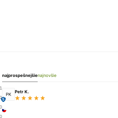
najprospešnejšie
najnovšie
1
Petr K.
PK
0
5
0
0