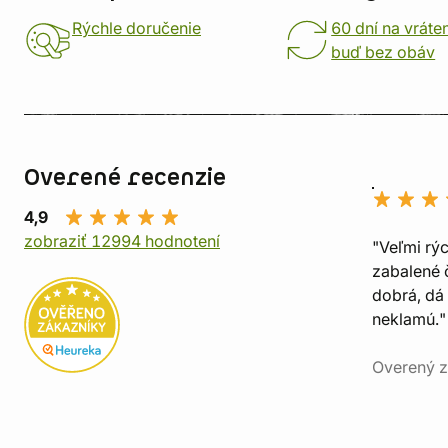
Rýchle doručenie
60 dní na vráte
buď bez obáv
Overené recenzie
4,9
zobraziť 12994 hodnotení
"Veľmi rý
zabalené č
dobrá, dá 
neklamú."
Overený z