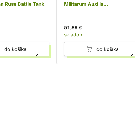
n Russ Battle Tank
Militarum Auxilla
Bullgryns/Ogryns
51,89 €
skladom
do košíka
do košíka