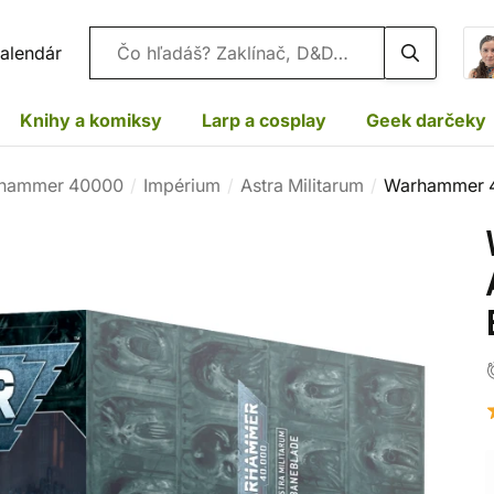
Vyhľadávanie
alendár
Knihy a komiksy
Larp a cosplay
Geek darčeky
hammer 40000
Impérium
Astra Militarum
Warhammer 40