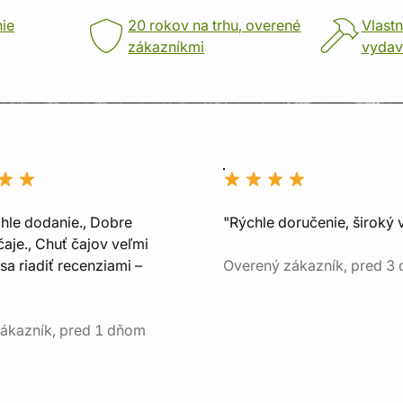
nie
20 rokov na trhu, overené
Vlastn
zákazníkmi
vydav
chle dodanie., Dobre
"Rýchle doručenie, široký 
aje., Chuť čajov veľmi
sa riadiť recenziami –
Overený zákazník, pred 3
ákazník, pred 1 dňom