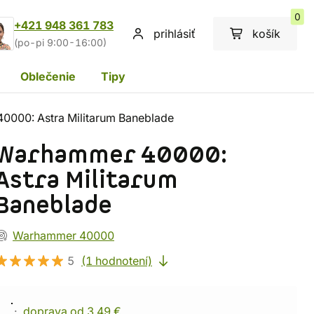
0
+421 948 361 783
prihlásiť
košík
(po-pi 9:00-16:00)
Oblečenie
Tipy
000: Astra Militarum Baneblade
Warhammer 40000:
Astra Militarum
Baneblade
Warhammer 40000
5
(1 hodnotení)
doprava od 3,49 €