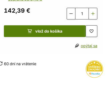
142,39 €
vlož do košíka
opýtaj sa
60 dní na vrátenie