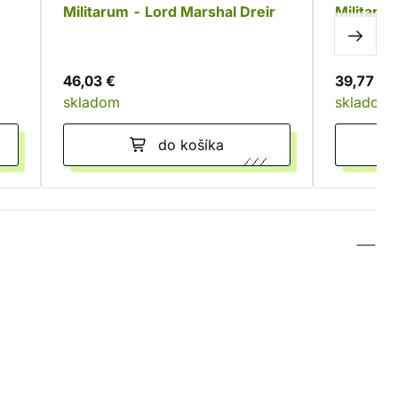
Militarum - Lord Marshal Dreir
Militaru
Weapons
46,03 €
39,77 €
skladom
skladom
do košíka