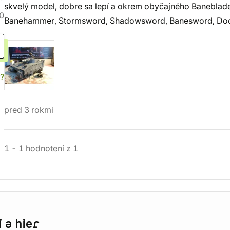
skvelý model, dobre sa lepí a okrem obyčajného Baneblade
0
Banehammer, Stormsword, Shadowsword, Banesword, Do
?
pred 3 rokmi
1
-
1
hodnotení
z
1
 a hier