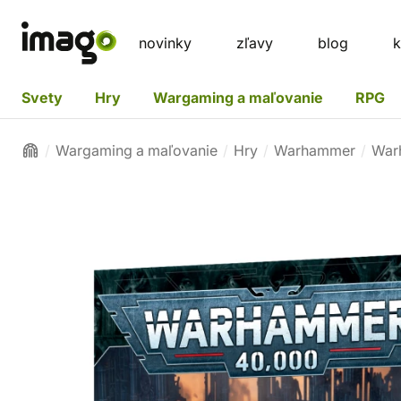
novinky
zľavy
blog
k
Svety
Hry
Wargaming a maľovanie
RPG
Wargaming a maľovanie
Hry
Warhammer
War