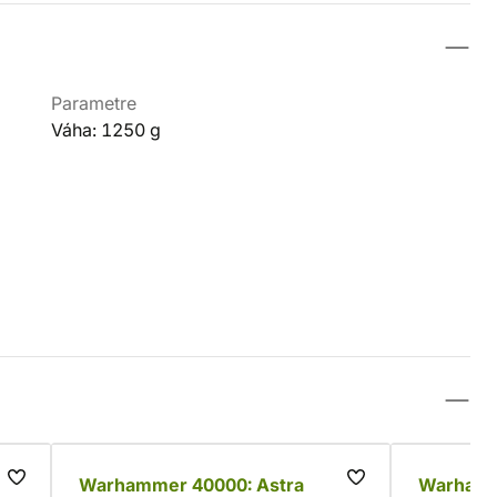
Parametre
Váha: 1250 g
Warhammer 40000: Astra
Warhamm