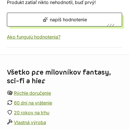
Produkt zatiaľ nikto nehodnotil, buď prvý!
napíš hodnotenie
Ako fungujú hodnotenia?
Informácie o obchode
Všetko pre milovníkov fantasy,
sci-fi a hier
Rýchle doručenie
60 dní na vrátenie
20 rokov na trhu
Vlastná výroba