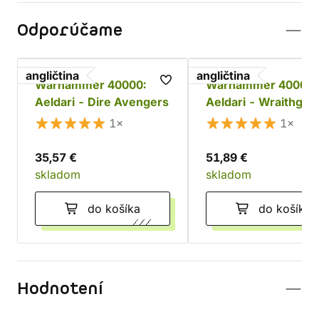
Odporúčame
angličtina
angličtina
Warhammer 40000:
Warhammer 40000:
Aeldari - Dire Avengers
Aeldari - Wraithgua
1×
1×
35,57 €
51,89 €
skladom
skladom
do košíka
do košíka
Hodnotení