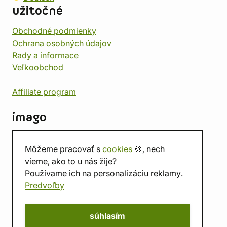
užitočné
Obchodné podmienky
Ochrana osobných údajov
Rady a informace
Veľkoobchod
Affiliate program
imago
Kontakt
Môžeme pracovať s
cookies
🍪, nech
Predajňa
vieme, ako to u nás žije?
Herňa
Používame ich na personalizáciu reklamy.
O nás
Predvoľby
Hodnotenie obchodu
Darčekové poukážky
Kalendár
súhlasím
imago.blog