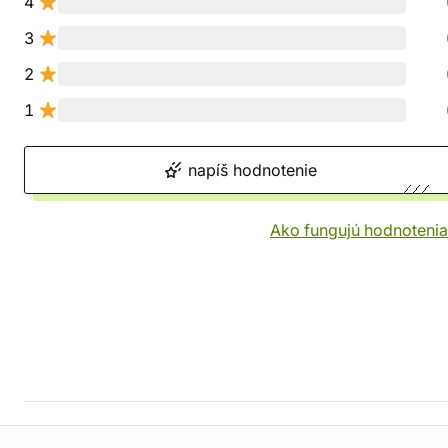
4
3
2
1
napíš hodnotenie
Ako fungujú hodnotenia
Informácie o obchode