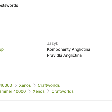
ostswords
Jazyk
op
Komponenty Angličtina
Pravidlá Angličtina
40000
Xenos
Craftworlds
ammer 40000
Xenos
Craftworlds