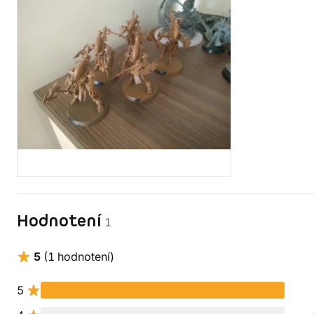
Hodnotení
1
5
(1 hodnotení)
5