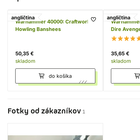
angličtina
angličtina
Warhammer 40000: Craftworlds
Warhammer 
Howling Banshees
Dire Aveng
50,35 €
35,65 €
skladom
skladom
do košíka
Fotky od zákazníkov
1