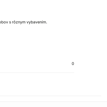
ôsobov s rôznym vybavením.
0