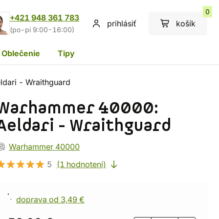
0
+421 948 361 783
prihlásiť
košík
(po-pi 9:00-16:00)
Oblečenie
Tipy
dari - Wraithguard
Warhammer 40000:
Aeldari - Wraithguard
Warhammer 40000
5
(1 hodnotení)
doprava od 3,49 €