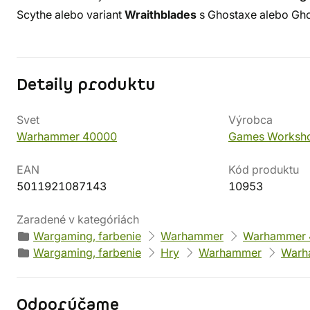
Scythe alebo variant
Wraithblades
s Ghostaxe alebo Gh
Detaily produktu
Svet
Výrobca
Warhammer 40000
Games Worksh
EAN
Kód produktu
5011921087143
10953
Zaradené v kategóriách
Wargaming, farbenie
Warhammer
Warhammer 
Wargaming, farbenie
Hry
Warhammer
Warh
Odporúčame