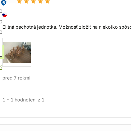
0
6
0
0
Elitná pechotná jednotka. Možnosť zložiť na niekoľko sp
0
?
pred 7 rokmi
1
-
1
hodnotení
z
1