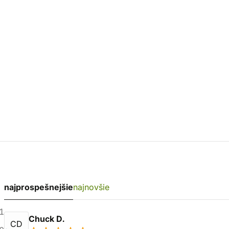
najprospešnejšie
najnovšie
1
Chuck D.
CD