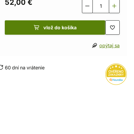
52,00 €
vlož do košíka
opýtaj sa
60 dní na vrátenie