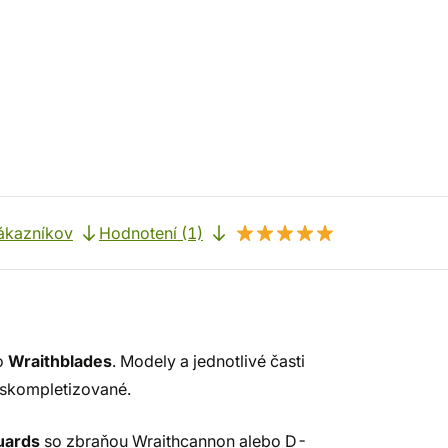
ákazníkov
Hodnotení (1)
o
Wraithblades
. Modely a jednotlivé časti
 skompletizované.
uards
so zbraňou Wraithcannon alebo D-