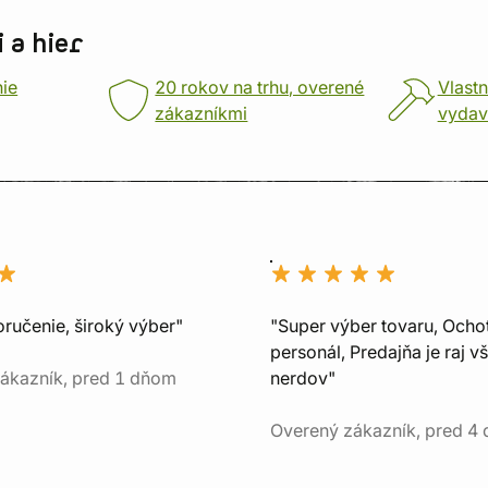
 a hier
nie
20 rokov na trhu, overené
Vlastn
zákazníkmi
vydav
oručenie, široký výber"
"Super výber tovaru, Ocho
personál, Predajňa je raj v
ákazník, pred 1 dňom
nerdov"
Overený zákazník, pred 4