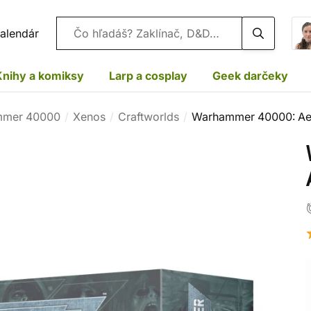
Vyhľadávanie
alendár
Knihy a komiksy
Larp a cosplay
Geek darčeky
mer 40000
Xenos
Craftworlds
Warhammer 40000: Ael