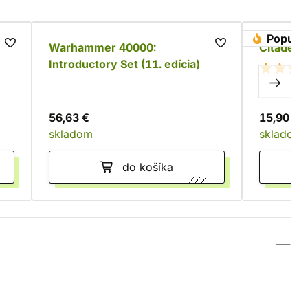
Populá
Warhammer 40000:
Citadel s
Introductory Set (11. edícia)
56,63 €
15,90 €
skladom
skladom
do košíka