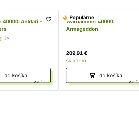
Populárne
40000: Aeldari -
Warhammer 40000:
ers
Armageddon
1×
209,91 €
skladom
do košíka
do košíka