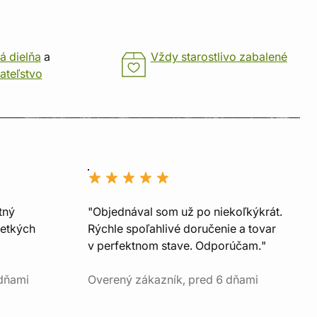
á dielňa
a
Vždy starostlivo zabalené
ateľstvo
tný
"Objednával som už po niekoľkýkrát.
šetkých
Rýchle spoľahlivé doručenie a tovar
v perfektnom stave. Odporúčam."
 dňami
Overený zákazník, pred 6 dňami