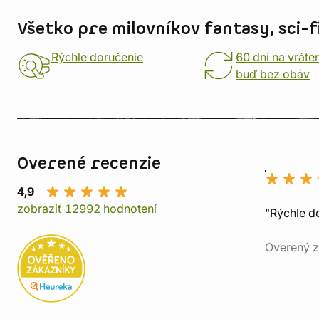
Všetko pre milovníkov fantasy, sci-fi
Rýchle doručenie
60 dní na vráte
buď bez obáv
Overené recenzie
4,9
zobraziť 12992 hodnotení
"Rýchle d
Overený z