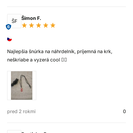
Šimon F.
ŠF
6
Najlepšia šnúrka na náhrdelník, príjemná na krk,
neškriabe a vyzerá cool 👍🏻
pred 2 rokmi
0