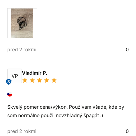
pred 2 rokmi
0
Vladimír P.
VP
3
Skvelý pomer cena/výkon. Používam všade, kde by
som normálne použil nevzhľadný špagát :)
pred 2 rokmi
0