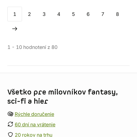
1
2
3
4
5
6
7
8
1
-
10
hodnotení
z
80
Informácie o obchode
Všetko pre milovníkov fantasy,
sci-fi a hier
Rýchle doručenie
60 dní na vrátenie
20 rokov na trhu