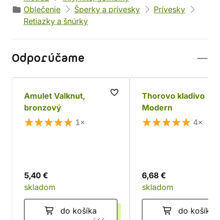
Oblečenie
Šperky a prívesky
Prívesky
Retiazky a šnúrky
Odporúčame
Amulet Valknut,
Thorovo kladivo
bronzový
Modern
1×
4×
5,40 €
6,68 €
skladom
skladom
do košíka
do košíka