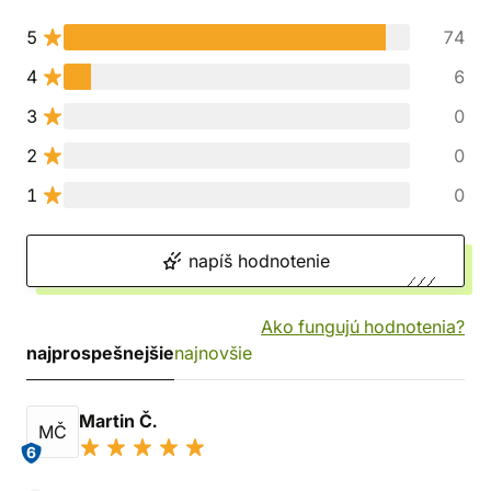
5
74
4
6
3
0
2
0
1
0
napíš hodnotenie
Ako fungujú hodnotenia?
najprospešnejšie
najnovšie
Martin Č.
MČ
6