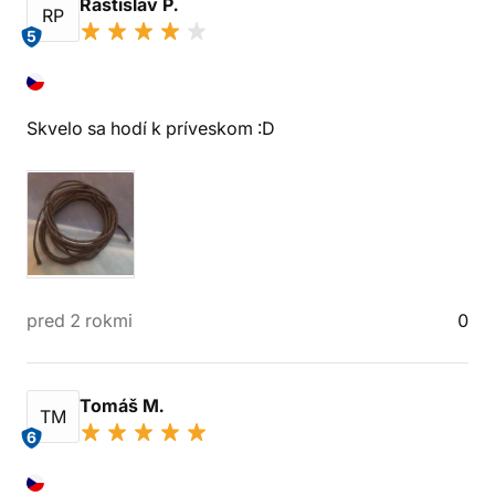
Rastislav P.
RP
5
Skvelo sa hodí k príveskom :D
pred 2 rokmi
0
Tomáš M.
TM
6