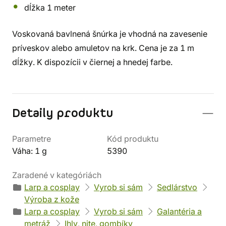
dĺžka 1 meter
Voskovaná bavlnená šnúrka je vhodná na zavesenie
príveskov alebo amuletov na krk. Cena je za 1 m
dĺžky. K dispozícii v čiernej a hnedej farbe.
Detaily produktu
Parametre
Kód produktu
Váha: 1 g
5390
Zaradené v kategóriách
Larp a cosplay
Vyrob si sám
Sedlárstvo
Výroba z kože
Larp a cosplay
Vyrob si sám
Galantéria a
metráž
Ihly, nite, gombíky