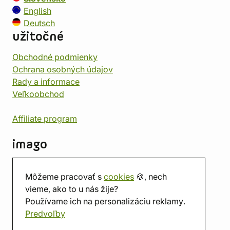
English
Deutsch
užitočné
Obchodné podmienky
Ochrana osobných údajov
Rady a informace
Veľkoobchod
Affiliate program
imago
Kontakt
Môžeme pracovať s
cookies
🍪, nech
Predajňa
vieme, ako to u nás žije?
Herňa
Používame ich na personalizáciu reklamy.
O nás
Predvoľby
Hodnotenie obchodu
Darčekové poukážky