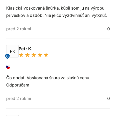
Klasická voskovaná šnúrka, kúpil som ju na výrobu
príveskov a ozdôb. Nie je čo vyzdvihnúť ani vytknúť.
pred 2 rokmi
0
Petr K.
PK
6
Čo dodať. Voskovaná šnúra za slušnú cenu.
Odporúčam
pred 2 rokmi
0