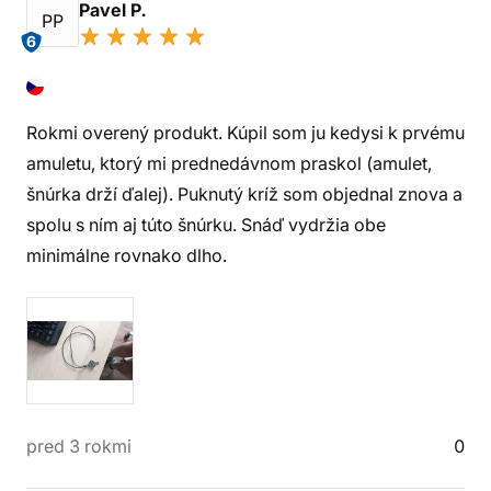
Pavel P.
PP
6
Rokmi overený produkt. Kúpil som ju kedysi k prvému
amuletu, ktorý mi prednedávnom praskol (amulet,
šnúrka drží ďalej). Puknutý kríž som objednal znova a
spolu s ním aj túto šnúrku. Snáď vydržia obe
minimálne rovnako dlho.
pred 3 rokmi
0