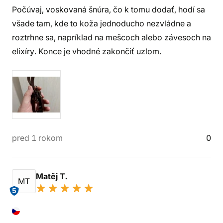
Počúvaj, voskovaná šnúra, čo k tomu dodať, hodí sa
všade tam, kde to koža jednoducho nezvládne a
roztrhne sa, napríklad na mešcoch alebo závesoch na
elixíry. Konce je vhodné zakončiť uzlom.
pred 1 rokom
0
Matěj T.
MT
5