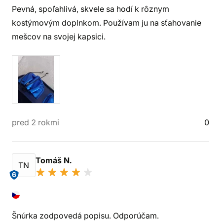
Pevná, spoľahlivá, skvele sa hodí k rôznym
kostýmovým doplnkom. Používam ju na sťahovanie
mešcov na svojej kapsici.
pred 2 rokmi
0
Tomáš N.
TN
6
Šnúrka zodpovedá popisu. Odporúčam.