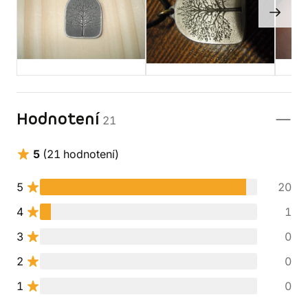
Hodnotení
21
5
(21 hodnotení)
5
20
4
1
3
0
2
0
1
0