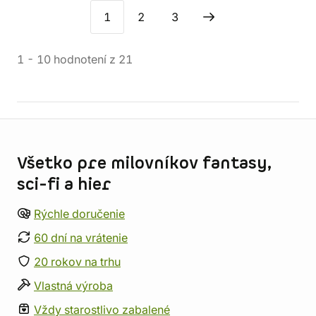
1
2
3
1
-
10
hodnotení
z
21
Informácie o obchode
Všetko pre milovníkov fantasy,
sci-fi a hier
Rýchle doručenie
60 dní na vrátenie
20 rokov na trhu
Vlastná výroba
Vždy starostlivo zabalené