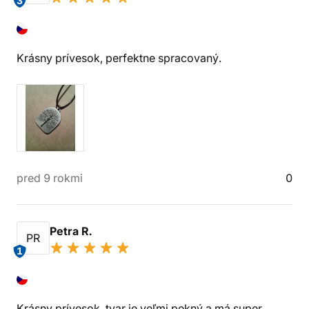
3
Krásny prívesok, perfektne spracovaný.
pred 9 rokmi
0
Petra R.
PR
1
Krásny prívesok, tvar je veľmi pekný a má super