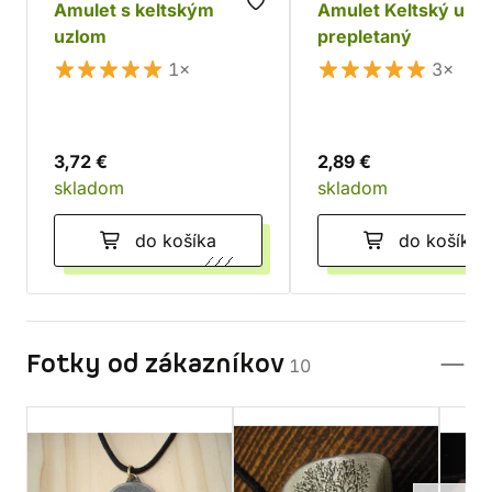
Amulet s keltským
Amulet Keltský uzol
uzlom
prepletaný
1×
3×
3,72 €
2,89 €
skladom
skladom
do košíka
do košíka
Fotky od zákazníkov
10