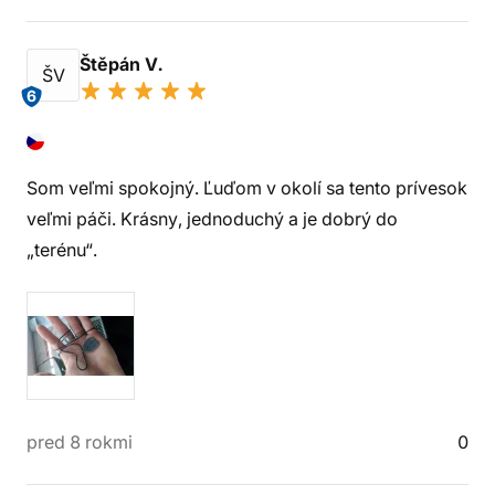
Štěpán V.
ŠV
6
Som veľmi spokojný. Ľuďom v okolí sa tento prívesok
veľmi páči. Krásny, jednoduchý a je dobrý do
„terénu“.
pred 8 rokmi
0