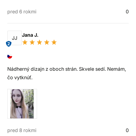
pred 6 rokmi
0
Jana J.
JJ
2
Nádherný dizajn z oboch strán. Skvele sedí. Nemám,
čo vytknúť.
pred 8 rokmi
0