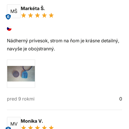
Markéta Š.
MŠ
6
Nádherný prívesok, strom na ňom je krásne detailný,
navyše je obojstranný.
pred 9 rokmi
0
Monika V.
MV