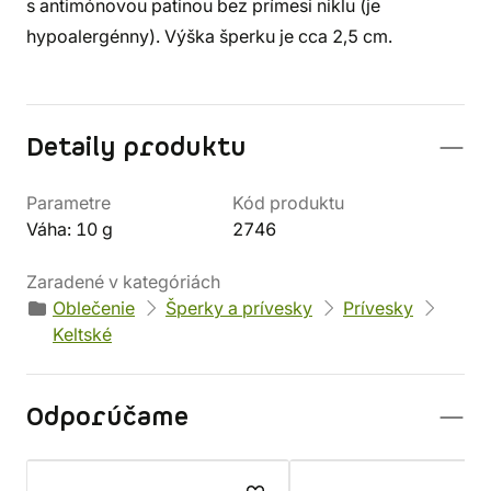
s antimónovou patinou bez prímesi niklu (je
hypoalergénny). Výška šperku je cca 2,5 cm.
Detaily produktu
Parametre
Kód produktu
Váha: 10 g
2746
Zaradené v kategóriách
Oblečenie
Šperky a prívesky
Prívesky
Keltské
Odporúčame