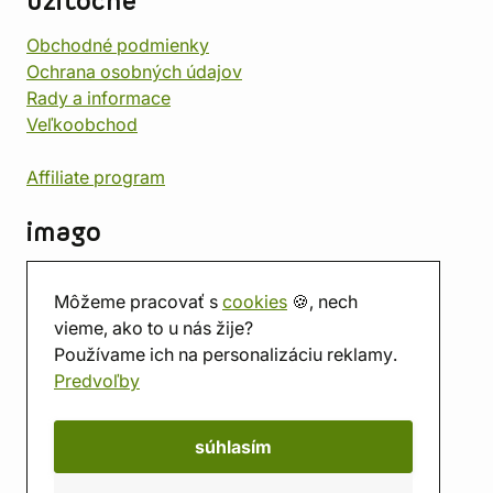
užitočné
Obchodné podmienky
Ochrana osobných údajov
Rady a informace
Veľkoobchod
Affiliate program
imago
Kontakt
Môžeme pracovať s
cookies
🍪, nech
Predajňa
vieme, ako to u nás žije?
Herňa
Používame ich na personalizáciu reklamy.
O nás
Predvoľby
Hodnotenie obchodu
Darčekové poukážky
Kalendár
súhlasím
imago.blog