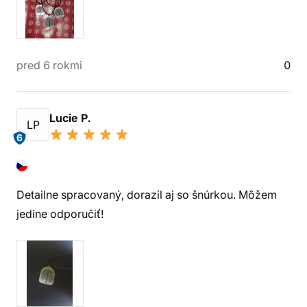
pred 6 rokmi
0
Lucie P.
LP
6
Detailne spracovaný, dorazil aj so šnúrkou. Môžem
jedine odporučiť!