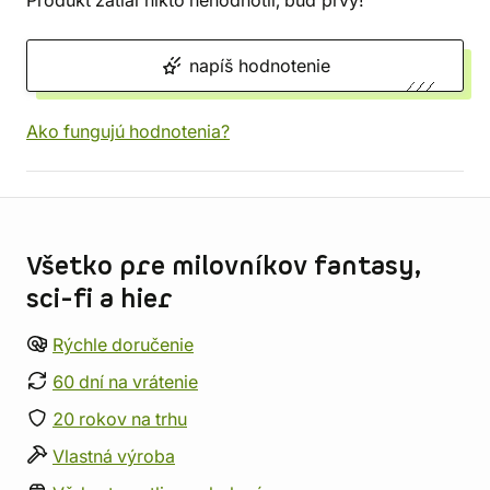
Produkt zatiaľ nikto nehodnotil, buď prvý!
napíš hodnotenie
Ako fungujú hodnotenia?
Informácie o obchode
Všetko pre milovníkov fantasy,
sci-fi a hier
Rýchle doručenie
60 dní na vrátenie
20 rokov na trhu
Vlastná výroba