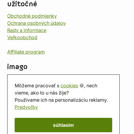
užitočné
Obchodné podmienky
Ochrana osobných údajov
Rady a informace
Veľkoobchod
Affiliate program
imago
Kontakt
Môžeme pracovať s
cookies
🍪, nech
Predajňa
vieme, ako to u nás žije?
Herňa
Používame ich na personalizáciu reklamy.
O nás
Predvoľby
Hodnotenie obchodu
Darčekové poukážky
Kalendár
súhlasím
imago.blog