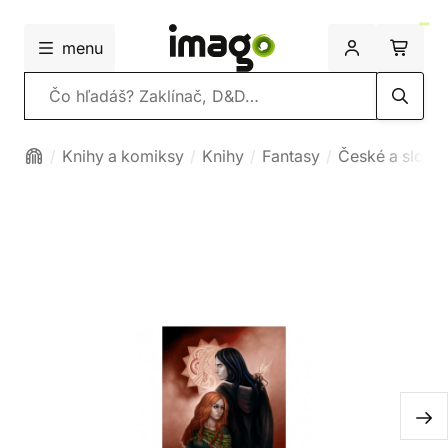
menu
Vyhľadávanie
Knihy a komiksy
Knihy
Fantasy
České a slove