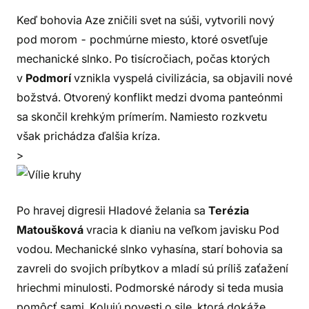
Keď bohovia Aze zničili svet na súši, vytvorili nový
pod morom - pochmúrne miesto, ktoré osvetľuje
mechanické slnko. Po tisícročiach, počas ktorých
v
Podmorí
vznikla vyspelá civilizácia, sa objavili nové
božstvá. Otvorený konflikt medzi dvoma panteónmi
sa skončil krehkým prímerím. Namiesto rozkvetu
však prichádza ďalšia kríza.
>
Po hravej digresii Hladové želania sa
Terézia
Matoušková
vracia k dianiu na veľkom javisku Pod
vodou. Mechanické slnko vyhasína, starí bohovia sa
zavreli do svojich príbytkov a mladí sú príliš zaťažení
hriechmi minulosti. Podmorské národy si teda musia
pomôcť sami. Kolujú povesti o sile, ktorá dokáže