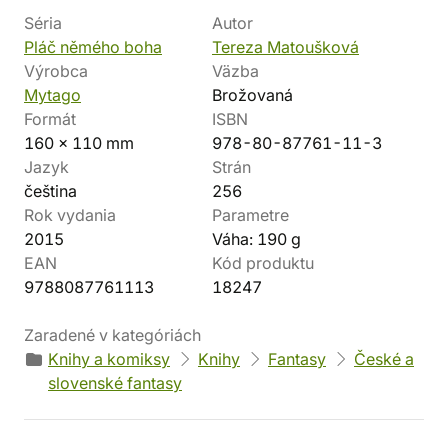
Séria
Autor
Pláč němého boha
Tereza Matoušková
Výrobca
Väzba
Mytago
Brožovaná
Formát
ISBN
160 x 110 mm
978-80-87761-11-3
Jazyk
Strán
čeština
256
Rok vydania
Parametre
2015
Váha: 190 g
EAN
Kód produktu
9788087761113
18247
Zaradené v kategóriách
Knihy a komiksy
Knihy
Fantasy
České a
slovenské fantasy