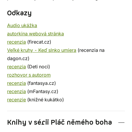
Odkazy
Audio ukážka
autorkina webová stránka
recenzia
(firecat.cz)
Veľké kruhy - Keď slnko umiera
(recenzia na
dagon.cz)
recenzia
(Deti noci)
rozhovor s autorom
recenzia
(fantasya.cz)
recenzia
(mFantasy.cz)
recenzie
(knižné kukátko)
Knihy v sérii Pláč němého boha