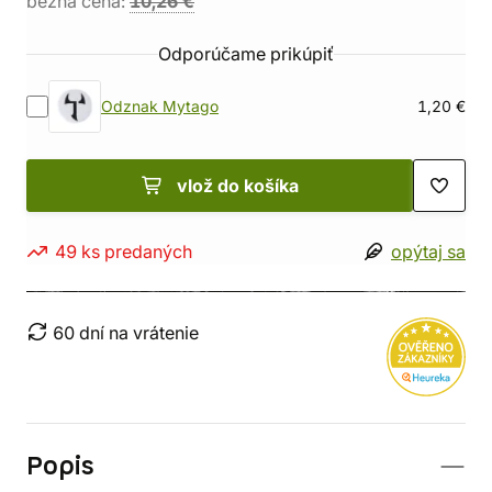
bežná cena:
10,26 €
Odporúčame prikúpiť
Odznak Mytago
1,20 €
vlož do košíka
49 ks predaných
opýtaj sa
60 dní na vrátenie
Popis