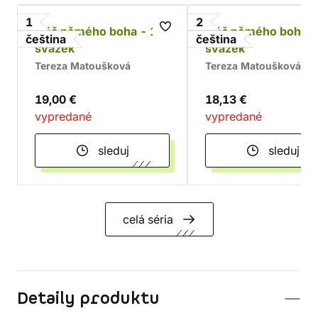
1
2
Pláč němého boha - 1.
Pláč němého boha -
čeština
čeština
svazek
svazek
Tereza Matoušková
Tereza Matoušková
19,00 €
18,13 €
vypredané
vypredané
sleduj
sleduj
celá séria
Detaily produktu