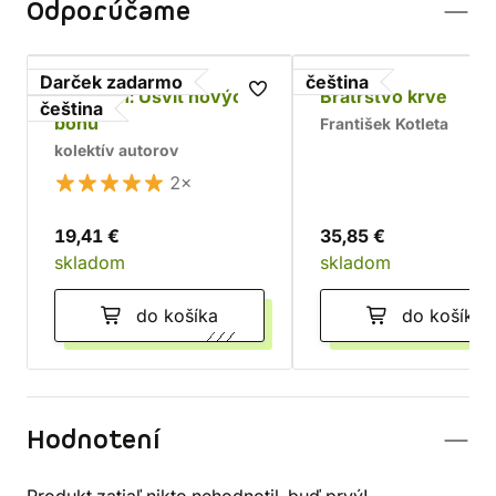
Odporúčame
Darček zadarmo
čeština
Asterion: Úsvit nových
Bratrstvo krve
čeština
bohů
František Kotleta
kolektív autorov
2×
19,41 €
35,85 €
skladom
skladom
do košíka
do košíka
Hodnotení