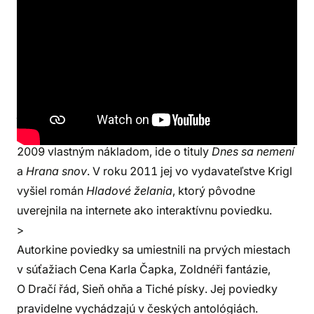
Tereza Matoušková
sa narodila v júli 1990,
pochádza z Uherského Hradišťa, v súčasnosti žije
v Adamove pri Brne. Do povedomia čitateľov sa
dostala ako autorka temnej fantasy
a arkanepunkového sveta
Podmornice
. Na internete
je známa prostredníctvom svojho literárneho blogu
temnarka.blog.cz
. Svoje prvé dve knihy vydala v roku
2009 vlastným nákladom, ide o tituly
Dnes sa nemení
a
Hrana snov
. V roku 2011 jej vo vydavateľstve Krigl
vyšiel román
Hladové želania
, ktorý pôvodne
uverejnila na internete ako interaktívnu poviedku.
>
Autorkine poviedky sa umiestnili na prvých miestach
v súťažiach Cena Karla Čapka, Zoldnéři fantázie,
O Dračí řád, Sieň ohňa a Tiché písky. Jej poviedky
pravidelne vychádzajú v českých antológiách.