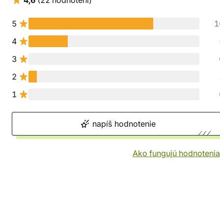
4,6
(22 hodnotení)
5
1
4
3
2
1
napíš hodnotenie
Ako fungujú hodnotenia