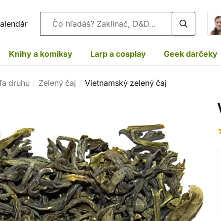
Vyhľadávanie
alendár
Knihy a komiksy
Larp a cosplay
Geek darčeky
ľa druhu
Zelený čaj
Vietnamský zelený čaj