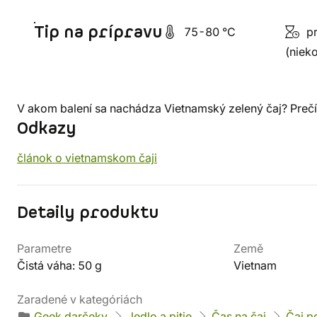
Tip na prípravu
75-80 °C
pr
(nieko
V akom balení sa nachádza Vietnamský zelený čaj? Prečít
Odkazy
článok o vietnamskom čaji
Detaily produktu
Parametre
Země
Čistá váha: 50 g
Vietnam
Zaradené v kategóriách
Geek darčeky
Jedlo a pitie
Čas na čaj
Čaj p