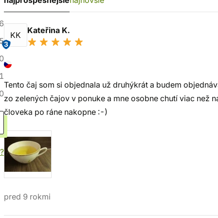
najprospešnejšie
najnovšie
6
Kateřina K.
KK
5
3
0
1
Tento čaj som si objednala už druhýkrát a budem objednávať
0
zo zelených čajov v ponuke a mne osobne chutí viac než n
človeka po ráne nakopne :-)
?
pred 9 rokmi