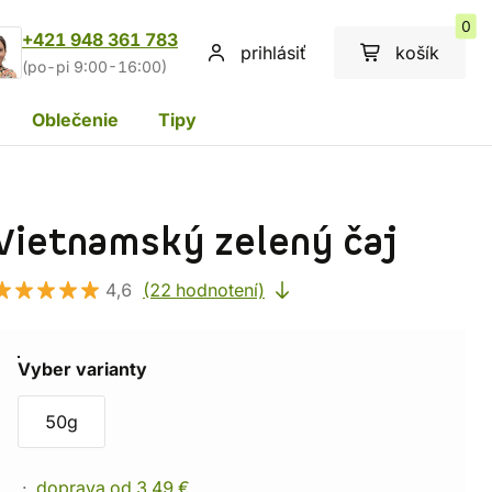
0
+421 948 361 783
prihlásiť
košík
(po-pi 9:00-16:00)
Oblečenie
Tipy
Vietnamský zelený čaj
4,6
(22 hodnotení)
Vyber varianty
50g
doprava od 3,49 €