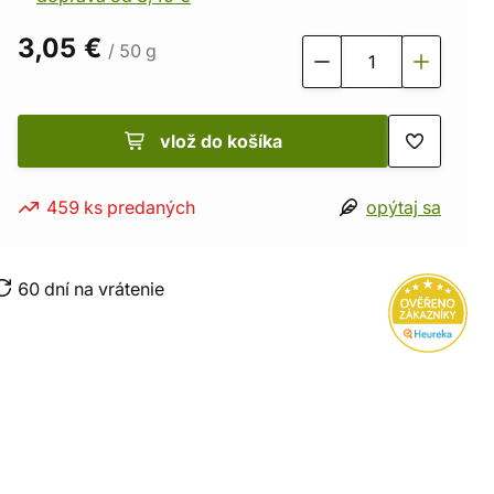
3,05 €
/ 50 g
vlož do košíka
459 ks predaných
opýtaj sa
60 dní na vrátenie