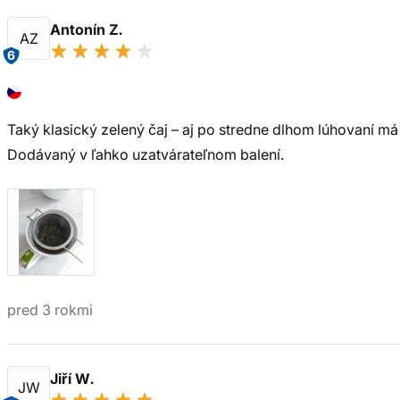
Antonín Z.
AZ
6
Taký klasický zelený čaj – aj po stredne dlhom lúhovaní má
Dodávaný v ľahko uzatvárateľnom balení.
pred 3 rokmi
Jiří W.
JW