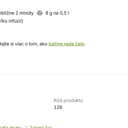
ibližne 2 minúty
8 g na 0,5 l
ľko infúzií)
ajte si viac o tom, ako
balíme naše čaje
.
Kód produktu
126
odľa druhu
Zelený čaj