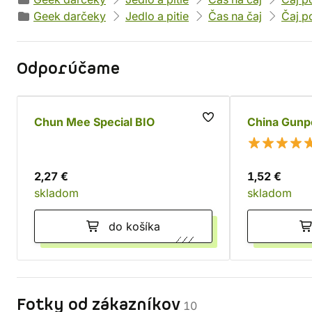
Geek darčeky
Jedlo a pitie
Čas na čaj
Čaj p
Odporúčame
Chun Mee Special BIO
China Gun
2,27 €
1,52 €
skladom
skladom
do košíka
Fotky od zákazníkov
10