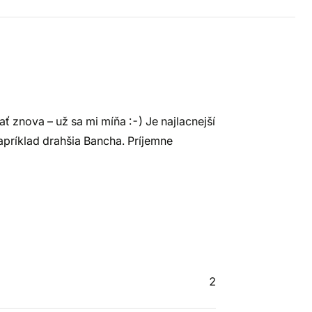
 znova – už sa mi míňa :-) Je najlacnejší
apríklad drahšia Bancha. Príjemne
2