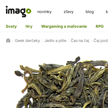
novinky
zľavy
blog
k
Svety
Hry
Wargaming a maľovanie
RPG
Geek darčeky
Jedlo a pitie
Čas na čaj
Čaj pod