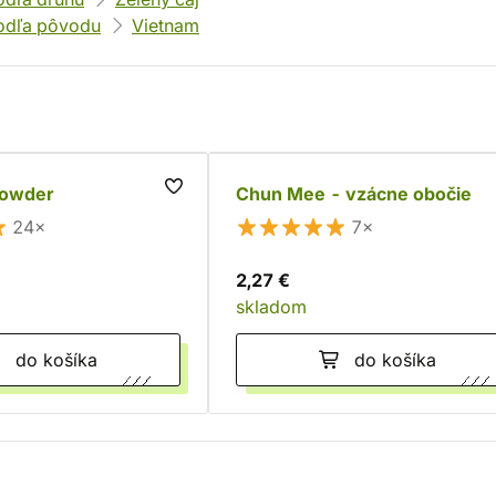
odľa pôvodu
Vietnam
powder
Chun Mee - vzácne obočie
24×
7×
2,27 €
skladom
do košíka
do košíka