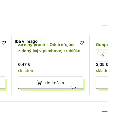
Iba v imago
Střelný prach - Odstreľujúci
Gunpowd
zelený čaj v plechovej krabičke
6,47 €
3,05 €
skladom
skladom
do košíka