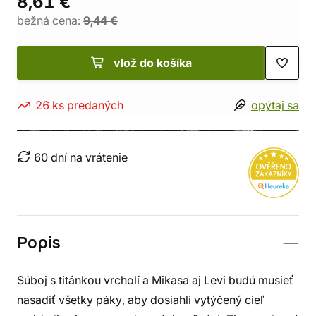
8,61 €
bežná cena:
9,44 €
vlož do košíka
26 ks predaných
opýtaj sa
60 dní na vrátenie
Popis
Súboj s titánkou vrcholí a Mikasa aj Levi budú musieť
nasadiť všetky páky, aby dosiahli vytýčený cieľ