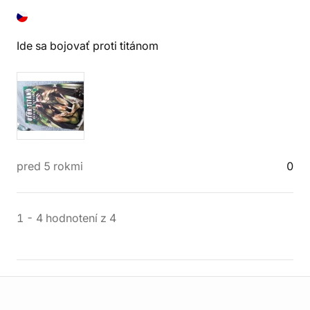
Ide sa bojovať proti titánom
pred 5 rokmi
0
1
-
4
hodnotení
z
4
Informácie o obchode