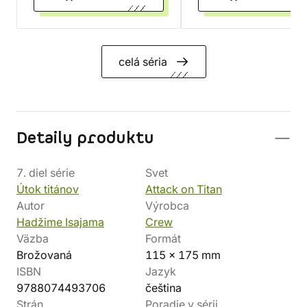
celá séria
Detaily produktu
7. diel série
Svet
Útok titánov
Attack on Titan
Autor
Výrobca
Hadžime Isajama
Crew
Väzba
Formát
Brožovaná
115 x 175 mm
ISBN
Jazyk
9788074493706
čeština
Strán
Poradie v sérii