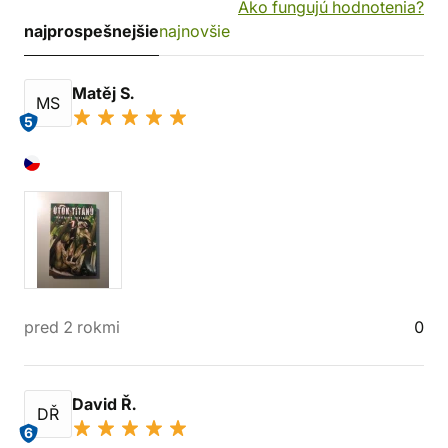
Ako fungujú hodnotenia?
najprospešnejšie
najnovšie
Matěj S.
MS
5
pred 2 rokmi
0
David Ř.
DŘ
6