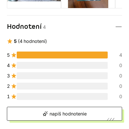
Hodnotení
4
5
(4 hodnotení)
5
4
4
0
3
0
2
0
1
0
napíš hodnotenie