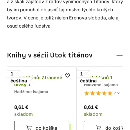
a získali zajatcov z radov výnimočných Titanov, ktorý
by im pomohol objasniť tajomstvo týchto krutých
tvorov. V cene je totiž nielen Erenova sloboda, ale aj
osud celého ľudstva.
Knihy v sérii Útok titánov
1
1
Útok titánů: Ztracené
Útok titánů 1
čeština
čeština
dívky 1
Hadžime Isajama
Hadžime Isajama
4×
8,61 €
8,61 €
skladom
skladom
do košíka
do košíka