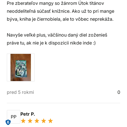
Pre zberateľov mangy so žánrom Útok titánov
neoddeliteľná súčasť knižnice. Ako už to pri mange
býva, kniha je čiernobiela, ale to vôbec neprekáža.
Navyše veľké plus, väčšinou daný diel zoženieš
práve tu, ak nie je k dispozícii nikde inde :)
pred 5 rokmi
0
Petr P.
PP
6