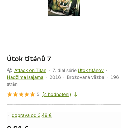
Útok titánů 7
Attack on Titan
7. diel série
Útok titánov
Hadžime Isajama
2016
Brožovaná väzba
196
strán
5
(4 hodnotení)
doprava od 3,49 €