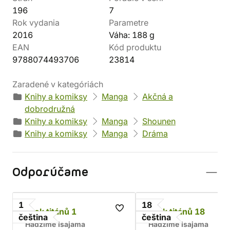
196
7
Rok vydania
Parametre
2016
Váha: 188 g
EAN
Kód produktu
9788074493706
23814
Zaradené v kategóriách
Knihy a komiksy
Manga
Akčná a
dobrodružná
Knihy a komiksy
Manga
Shounen
Knihy a komiksy
Manga
Dráma
Odporúčame
1
18
Útok titánů 1
Útok titánů 18
čeština
čeština
Hadžime Isajama
Hadžime Isajama