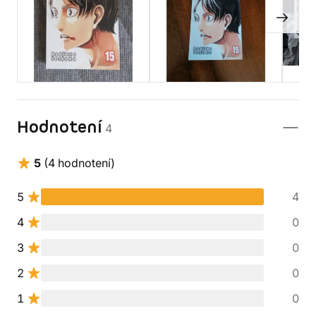
Hodnotení
4
5
(4 hodnotení)
5
4
4
0
3
0
2
0
1
0