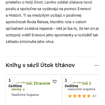
priateľov o holý život, Leviho oddiel získava novú
posilu a spoločne sa vydávajú na pomoc Erenovi
a Histórii. Tí sa medzitým ocitajú v podivnej
spoločnosti Roda Reisse, ktorého rola v celom
sprisahaní zostáva nejasná – isté je iba to, že len on je
schopný vrátiť Erenovi jeho spomienky a rozlúštiť tak
záhadu zmiznutia jeho otca.
Knihy v sérii Útok titánov
1
1
Útok titánů: Ztracené
Útok titánů 1
čeština
čeština
dívky 1
Hadžime Isajama
Hadžime Isajama
4×