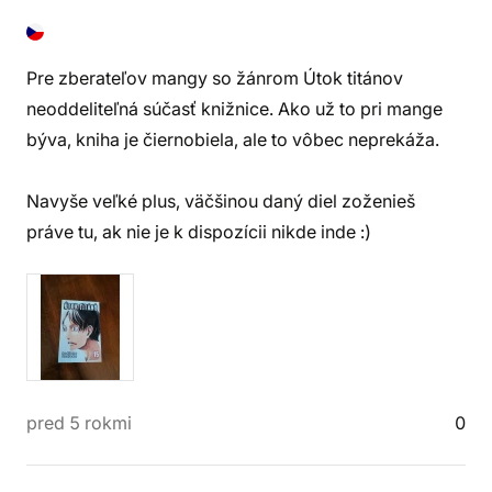
Pre zberateľov mangy so žánrom Útok titánov
neoddeliteľná súčasť knižnice. Ako už to pri mange
býva, kniha je čiernobiela, ale to vôbec neprekáža.
Navyše veľké plus, väčšinou daný diel zoženieš
práve tu, ak nie je k dispozícii nikde inde :)
pred 5 rokmi
0