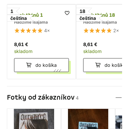
1
18
Útok titánů 1
Útok titánů 18
čeština
čeština
Hadžime Isajama
Hadžime Isajama
4×
2×
8,61 €
8,61 €
skladom
skladom
do košíka
do košíka
Fotky od zákazníkov
4