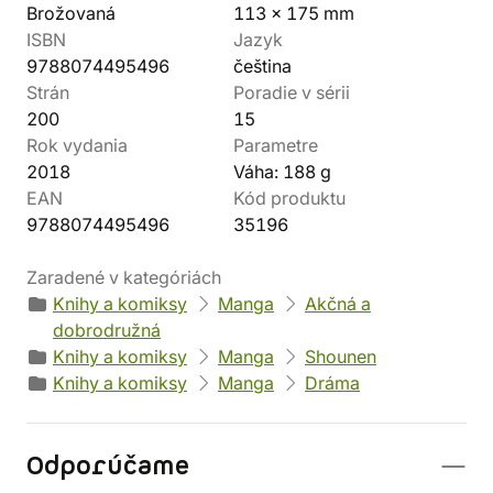
Brožovaná
113 x 175 mm
ISBN
Jazyk
9788074495496
čeština
Strán
Poradie v sérii
200
15
Rok vydania
Parametre
2018
Váha: 188 g
EAN
Kód produktu
9788074495496
35196
Zaradené v kategóriách
Knihy a komiksy
Manga
Akčná a
dobrodružná
Knihy a komiksy
Manga
Shounen
Knihy a komiksy
Manga
Dráma
Odporúčame