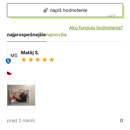
napíš hodnotenie
Ako fungujú hodnotenia?
najprospešnejšie
najnovšie
Matěj S.
MS
5
pred 2 rokmi
0