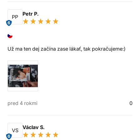
Petr P.
PP
6
Už ma ten dej začína zase lákať, tak pokračujeme:)
pred 4 rokmi
0
Václav S.
VS
6