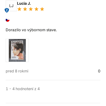
Lucia J.
LJ
2
Dorazilo vo výbornom stave.
pred 8 rokmi
0
1
-
4
hodnotení
z
4