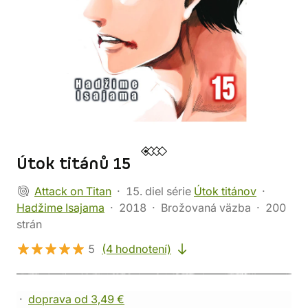
Útok titánů 15
Attack on Titan
15. diel série
Útok titánov
Hadžime Isajama
2018
Brožovaná väzba
200
strán
5
(4 hodnotení)
doprava od 3,49 €