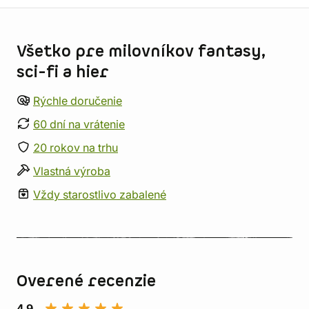
Informácie o obchode
Všetko pre milovníkov fantasy,
sci-fi a hier
Rýchle doručenie
60 dní na vrátenie
20 rokov na trhu
Vlastná výroba
Vždy starostlivo zabalené
Overené recenzie
4,9